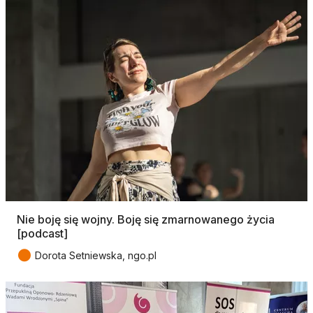
Nie boję się wojny. Boję się zmarnowanego życia
[podcast]
●
Dorota Setniewska, ngo.pl