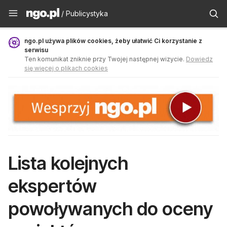
Publicystyka - ngo.pl
/ Publicystyka
ngo.pl używa plików cookies, żeby ułatwić Ci korzystanie z
serwisu
Ten komunikat zniknie przy Twojej następnej wizycie.
Dowiedz
się więcej o plikach cookies
Lista kolejnych
ekspertów
powoływanych do oceny