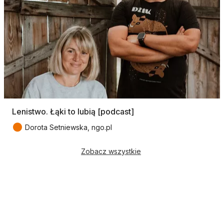
Lenistwo. Łąki to lubią [podcast]
●
Dorota Setniewska, ngo.pl
Zobacz wszystkie