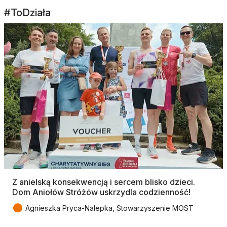
#ToDziała
Z anielską konsekwencją i sercem blisko dzieci.
Dom Aniołów Stróżów uskrzydla codzienność!
●
Agnieszka Pryca-Nalepka, Stowarzyszenie MOST