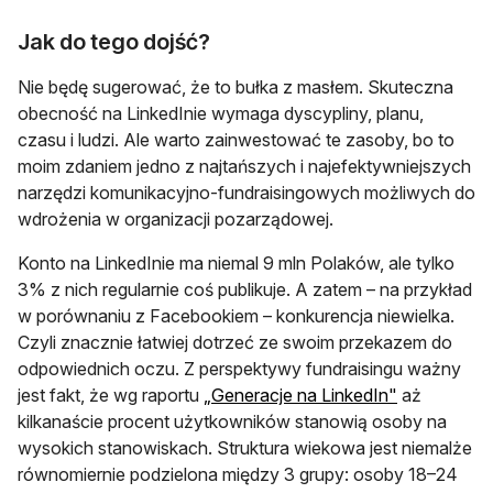
Jak do tego dojść?
Nie będę sugerować, że to bułka z masłem. Skuteczna
obecność na LinkedInie wymaga dyscypliny, planu,
czasu i ludzi. Ale warto zainwestować te zasoby, bo to
moim zdaniem jedno z najtańszych i najefektywniejszych
narzędzi komunikacyjno-fundraisingowych możliwych do
wdrożenia w organizacji pozarządowej.
Konto na LinkedInie ma niemal 9 mln Polaków, ale tylko
3% z nich regularnie coś publikuje. A zatem – na przykład
w porównaniu z Facebookiem – konkurencja niewielka.
Czyli znacznie łatwiej dotrzeć ze swoim przekazem do
odpowiednich oczu. Z perspektywy fundraisingu ważny
otwiera się 
jest fakt, że wg raportu
„Generacje na LinkedIn"
aż
kilkanaście procent użytkowników stanowią osoby na
wysokich stanowiskach. Struktura wiekowa jest niemalże
równomiernie podzielona między 3 grupy: osoby 18–24