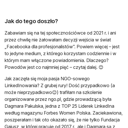
Jak do tego doszło?
Zabawiam się na tej społecznościówce od 2021 r. i ani
przez chwilę nie żałowałam decyzji wejścia w świat
„Facebooka dla profesjonalistów”. Powiem więcej – jest
to jedyne medium, z którego korzystam codziennie i w
którym mam włączone powiadomienia. Dlaczego?
Powodów jest co najmniej pięć – czytaj dalej. 😊
Jak zaczęła się moja pasja NGO-sowego
LinkedInowania? Z grubej rury! Dość przypadkowo (a
może nieprzypadkowo😉) trafiłam na szkolenie
organizowane przez ngo.pl, gdzie prowadzącą była
Dagmara Pakulska, jedna z TOP 25 Liderek LinkedIna
według magazynu Forbes Women Polska. Zaciekawiona,
poszperałam i tak oto okazało się, że nie tylko Fundacja
Gajusz, w której pracuję od 2017 r., ale i Dagmara są z