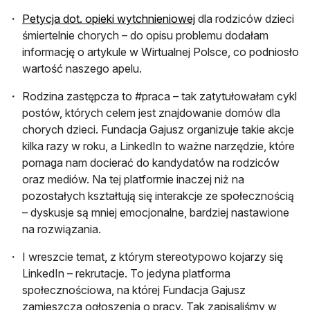
otwiera się w nowej ka
Petycja dot. opieki wytchnieniowej
dla rodziców dzieci
śmiertelnie chorych – do opisu problemu dodałam
informację o artykule w Wirtualnej Polsce, co podniosło
wartość naszego apelu.
Rodzina zastępcza to #praca – tak zatytułowałam cykl
postów, których celem jest znajdowanie domów dla
chorych dzieci. Fundacja Gajusz organizuje takie akcje
kilka razy w roku, a LinkedIn to ważne narzędzie, które
pomaga nam docierać do kandydatów na rodziców
oraz mediów. Na tej platformie inaczej niż na
pozostałych kształtują się interakcje ze społecznością
– dyskusje są mniej emocjonalne, bardziej nastawione
na rozwiązania.
I wreszcie temat, z którym stereotypowo kojarzy się
LinkedIn – rekrutacje. To jedyna platforma
społecznościowa, na której Fundacja Gajusz
zamieszcza ogłoszenia o pracy. Tak zapisaliśmy w