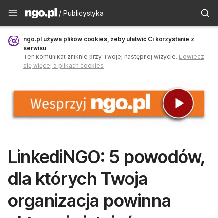
Publicystyka - ngo.pl
/ Publicystyka
ngo.pl używa plików cookies, żeby ułatwić Ci korzystanie z
serwisu
Ten komunikat zniknie przy Twojej następnej wizycie.
Dowiedz
się więcej o plikach cookies
LinkediNGO: 5 powodów,
dla których Twoja
organizacja powinna