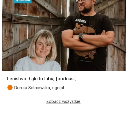
Lenistwo. Łąki to lubią [podcast]
●
Dorota Setniewska, ngo.pl
Zobacz wszystkie