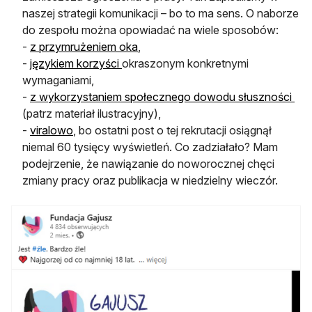
naszej strategii komunikacji – bo to ma sens. O naborze
do zespołu można opowiadać na wiele sposobów:
otwiera się w nowej karcie
-
z przymrużeniem oka
,
otwiera się w nowej karcie
-
językiem korzyści
okraszonym konkretnymi
wymaganiami,
otw
-
z wykorzystaniem społecznego dowodu słuszności
(patrz materiał ilustracyjny),
otwiera się w nowej karcie
-
viralowo
, bo ostatni post o tej rekrutacji osiągnął
niemal 60 tysięcy wyświetleń. Co zadziałało? Mam
podejrzenie, że nawiązanie do noworocznej chęci
zmiany pracy oraz publikacja w niedzielny wieczór.