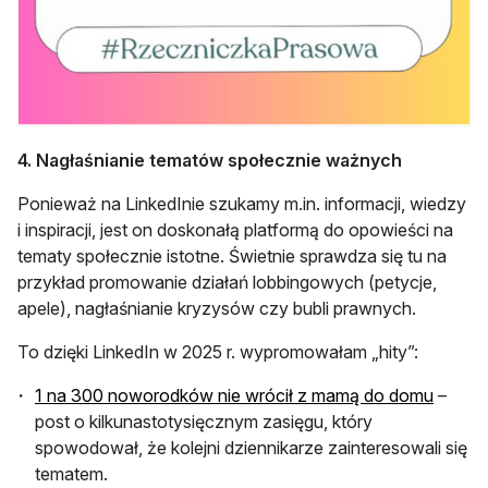
4. Nagłaśnianie tematów społecznie ważnych
Ponieważ na LinkedInie szukamy m.in. informacji, wiedzy
i inspiracji, jest on doskonałą platformą do opowieści na
tematy społecznie istotne. Świetnie sprawdza się tu na
przykład promowanie działań lobbingowych (petycje,
apele), nagłaśnianie kryzysów czy bubli prawnych.
To dzięki LinkedIn w 2025 r. wypromowałam „hity”:
otwier
1 na 300 noworodków nie wrócił z mamą do domu
–
post o kilkunastotysięcznym zasięgu, który
spowodował, że kolejni dziennikarze zainteresowali się
tematem.