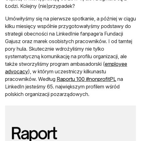
Łodzi. Kolejny (nie)przypadek?
Umówiłyśmy się na pierwsze spotkanie, a później w ciągu
kilku miesięcy wspólnie przygotowałyśmy podstawy do
strategii obecności na LinkedInie fanpage’a Fundacji
Gajusz oraz marek osobistych pracowników. I od tamtej
pory hula. Skutecznie wdrożyliśmy nie tylko
systematyczną komunikację na profilu organizacji, ale
także stworzyliśmy program ambasadorski (
employee
otwiera się w nowej karcie
advocacy
), w którym uczestniczy kilkunastu
otwiera si
pracowników. Według
Raportu 100 #nonprofitPL
na
LinkedIn jesteśmy 65. największym profilem wśród
polskich organizacji pozarządowych.