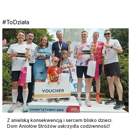
#ToDziała
Z anielską konsekwencją i sercem blisko dzieci.
Dom Aniołów Stróżów uskrzydla codzienność!