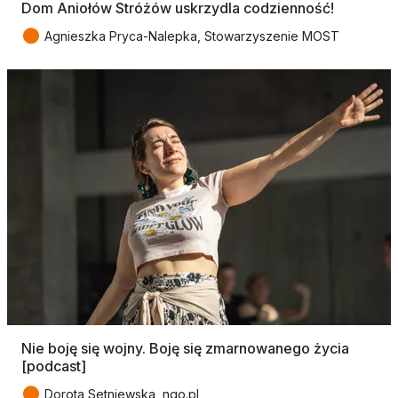
Dom Aniołów Stróżów uskrzydla codzienność!
●
Agnieszka Pryca-Nalepka, Stowarzyszenie MOST
Nie boję się wojny. Boję się zmarnowanego życia
[podcast]
●
Dorota Setniewska, ngo.pl