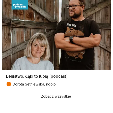
Lenistwo. Łąki to lubią [podcast]
●
Dorota Setniewska, ngo.pl
Zobacz wszystkie