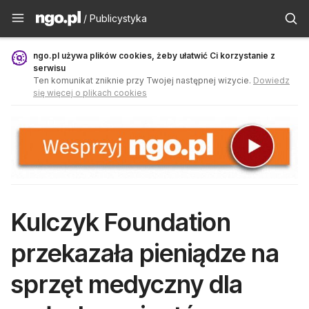
Publicystyka - ngo.pl
/ Publicystyka
ngo.pl używa plików cookies, żeby ułatwić Ci korzystanie z
serwisu
Ten komunikat zniknie przy Twojej następnej wizycie.
Dowiedz
się więcej o plikach cookies
Kulczyk Foundation
przekazała pieniądze na
sprzęt medyczny dla