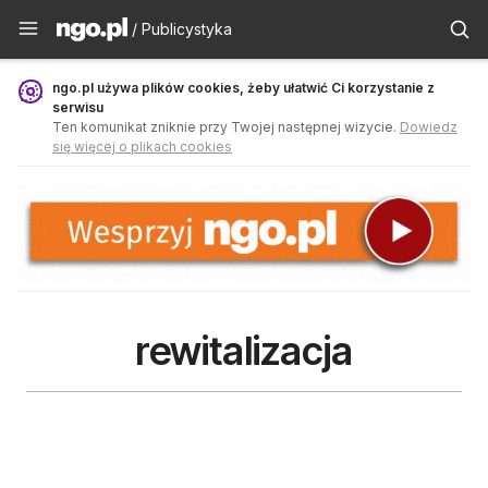
Publicystyka - ngo.pl
/ Publicystyka
ngo.pl używa plików cookies, żeby ułatwić Ci korzystanie z
serwisu
Ten komunikat zniknie przy Twojej następnej wizycie.
Dowiedz
się więcej o plikach cookies
rewitalizacja