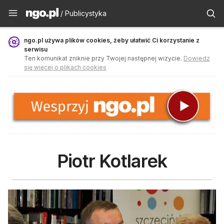
Publicystyka - ngo.pl
/ Publicystyka
ngo.pl używa plików cookies, żeby ułatwić Ci korzystanie z
serwisu
Ten komunikat zniknie przy Twojej następnej wizycie.
Dowiedz
się więcej o plikach cookies
Piotr Kotlarek