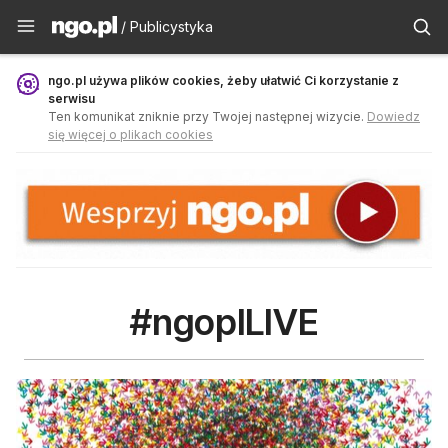
Publicystyka - ngo.pl
/ Publicystyka
ngo.pl używa plików cookies, żeby ułatwić Ci korzystanie z
serwisu
Ten komunikat zniknie przy Twojej następnej wizycie.
Dowiedz
się więcej o plikach cookies
#ngoplLIVE