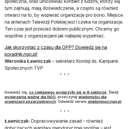
społeczna, oraz umożliwiać kontakt z ludźmi, którzy się
tym zajmują, mają doświadczenie, a często są również
otwarci na to, by wspierać organizacje pro bono. Miejsce
na antenach Telewizji Polskiej jest i czeka na organizacje.
Ten czas jest przecież dobrem publicznym. Chcemy go
wspólnie z organizacjami jak najlepiej wypełniać.
Jak skorzystać z czasu dla OPP? Dowiedz się na
otwiera się w nowej karcie
poradnik.ngo.pl!
Weronika Ławniczak
– sekretarz Komisji ds. Kampanii
Społecznych TVP
Dowiedz się,
co ciekawego wydarzyło się w III sektorze
. Śledź
wydarzenia ważne dla NGO
, przeczytaj
wiadomości dla
organizacji pozarządowych
. Odwiedź serwis
wiadomosci.ngo.pl
.
Ławniczak:
Dopracowywanie zasad – również
dotyczących warstwy merytorycznej spotów – jest