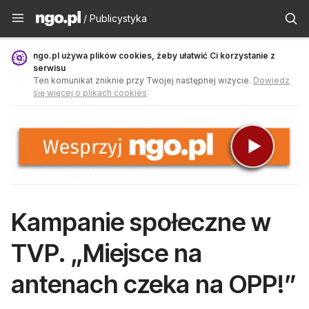
Publicystyka - ngo.pl
/ Publicystyka
ngo.pl używa plików cookies, żeby ułatwić Ci korzystanie z
serwisu
Ten komunikat zniknie przy Twojej następnej wizycie.
Dowiedz
się więcej o plikach cookies
Kampanie społeczne w
TVP. „Miejsce na
antenach czeka na OPP!”