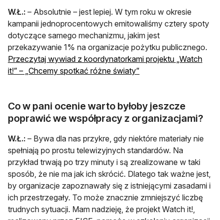
W.Ł.:
– Absolutnie – jest lepiej. W tym roku w okresie
kampanii jednoprocentowych emitowaliśmy cztery spoty
dotyczące samego mechanizmu, jakim jest
przekazywanie 1% na organizacje pożytku publicznego.
Przeczytaj wywiad z koordynatorkami projektu „Watch
otwiera się w nowej ka
it!” – „Chcemy spotkać różne światy”
Co w pani ocenie warto byłoby jeszcze
poprawić we współpracy z organizacjami?
W.Ł.:
– Bywa dla nas przykre, gdy niektóre materiały nie
spełniają po prostu telewizyjnych standardów. Na
przykład trwają po trzy minuty i są zrealizowane w taki
sposób, że nie ma jak ich skrócić. Dlatego tak ważne jest,
by organizacje zapoznawały się z istniejącymi zasadami i
ich przestrzegały. To może znacznie zmniejszyć liczbę
trudnych sytuacji. Mam nadzieję, że projekt Watch it!,