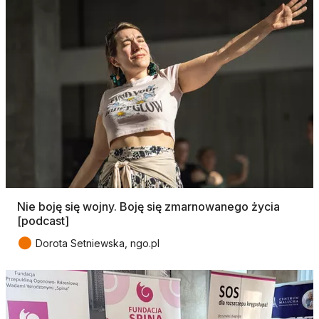
Nie boję się wojny. Boję się zmarnowanego życia
[podcast]
●
Dorota Setniewska, ngo.pl