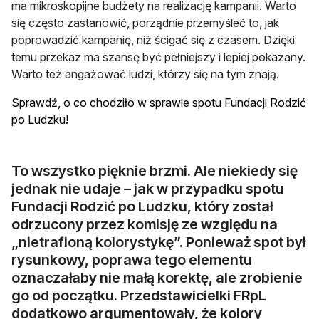
ma mikroskopijne budżety na realizację kampanii. Warto
się często zastanowić, porządnie przemyśleć to, jak
poprowadzić kampanię, niż ścigać się z czasem. Dzięki
temu przekaz ma szansę być pełniejszy i lepiej pokazany.
Warto też angażować ludzi, którzy się na tym znają.
Sprawdź, o co chodziło w sprawie spotu Fundacji Rodzić
otwiera się w nowej karcie
po Ludzku!
To wszystko pięknie brzmi. Ale niekiedy się
jednak nie udaje – jak w przypadku spotu
Fundacji Rodzić po Ludzku, który został
odrzucony przez komisję ze względu na
„nietrafioną kolorystykę”. Ponieważ spot był
rysunkowy, poprawa tego elementu
oznaczałaby nie małą korektę, ale zrobienie
go od początku. Przedstawicielki FRpL
dodatkowo argumentowały, że kolory