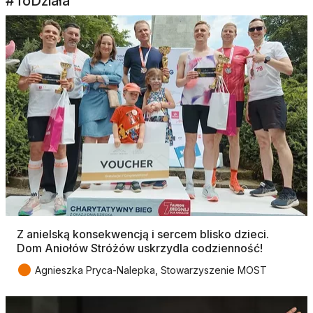
#ToDziała
Z anielską konsekwencją i sercem blisko dzieci.
Dom Aniołów Stróżów uskrzydla codzienność!
●
Agnieszka Pryca-Nalepka, Stowarzyszenie MOST