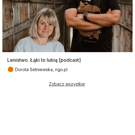
Lenistwo. Łąki to lubią [podcast]
●
Dorota Setniewska, ngo.pl
Zobacz wszystkie