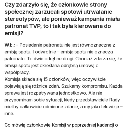
Czy zdarzyło się, że członkowie strony
społecznej zarzucali spotowi utrwalanie
stereotypów, ale ponieważ kampania miała
patronat TVP, to i tak była kierowana do
emisji?
W.Ł.:
– Posiadanie patronatu nie jest równoznaczne z
emisją spotu. I odwrotnie – emisja spotu nie oznacza
patronatu. To dwie odrębne drogi. Chociaż zdarza się, że
emisja spotu jest określana odrębną umową o
współpracy.
Komisja składa się 15 członków, więc oczywiście
pojawiają się różnice zdań. Szukamy kompromisu. Każda
sprawa jest rozpatrywana jednostkowo. Ale nie
przypominam sobie sytuacji, kiedy przedstawiciele Rady
mieliby całkowicie odmienne zdanie, a my jako telewizja –
inne.
Co mówią członkowie Komisji w poprzedniej kadencji o