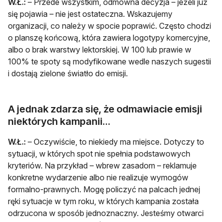
W.Ł.:
– Przede wszystkim, odmowna decyzja – jeżeli już
się pojawia – nie jest ostateczna. Wskazujemy
organizacji, co należy w spocie poprawić. Często chodzi
o planszę końcową, która zawiera logotypy komercyjne,
albo o brak warstwy lektorskiej. W 100 lub prawie w
100% te spoty są modyfikowane wedle naszych sugestii
i dostają zielone światło do emisji.
A jednak zdarza się, że odmawiacie emisji
niektórych kampanii…
W.Ł.:
– Oczywiście, to niekiedy ma miejsce. Dotyczy to
sytuacji, w których spot nie spełnia podstawowych
kryteriów. Na przykład – wbrew zasadom – reklamuje
konkretne wydarzenie albo nie realizuje wymogów
formalno-prawnych. Mogę policzyć na palcach jednej
ręki sytuacje w tym roku, w których kampania została
odrzucona w sposób jednoznaczny. Jesteśmy otwarci