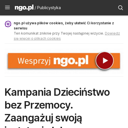
Publicystyka - ngo.pl
/ Publicystyka
ngo.pl używa plików cookies, żeby ułatwić Ci korzystanie z
serwisu
Ten komunikat zniknie przy Twojej następnej wizycie.
Dowiedz
się więcej o plikach cookies
Kampania Dzieciństwo
bez Przemocy.
Zaangażuj swoją