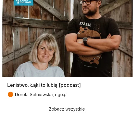
Lenistwo. Łąki to lubią [podcast]
●
Dorota Setniewska, ngo.pl
Zobacz wszystkie