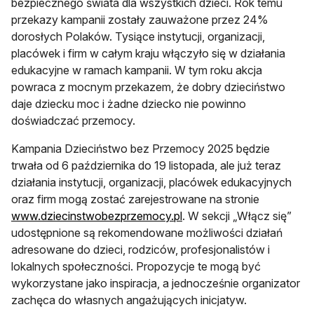
bezpiecznego świata dla wszystkich dzieci. Rok temu
przekazy kampanii zostały zauważone przez 24%
dorosłych Polaków. Tysiące instytucji, organizacji,
placówek i firm w całym kraju włączyło się w działania
edukacyjne w ramach kampanii. W tym roku akcja
powraca z mocnym przekazem, że dobry dzieciństwo
daje dziecku moc i żadne dziecko nie powinno
doświadczać przemocy.
Kampania Dzieciństwo bez Przemocy 2025 będzie
trwała od 6 października do 19 listopada, ale już teraz
działania instytucji, organizacji, placówek edukacyjnych
oraz firm mogą zostać zarejestrowane na stronie
otwiera się w nowej karci
www.dziecinstwobezprzemocy.pl
. W sekcji „Włącz się”
udostępnione są rekomendowane możliwości działań
adresowane do dzieci, rodziców, profesjonalistów i
lokalnych społeczności. Propozycje te mogą być
wykorzystane jako inspiracja, a jednocześnie organizator
zachęca do własnych angażujących inicjatyw.