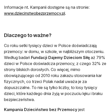
Informacje nt. Kampanii dostępne są na stronie:
otwiera się w nowej karci
www.dziecinstwobezprzemocy.pl
.
Dlaczego to ważne?
Co roku setki tysięcy dzieci w Polsce doświadczają
przemocy: w domu, w szkole, w najbliższym otoczeniu.
Według badań
Fundacji Dajemy Dzieciom Siłę
aż 79%
dzieci w Polsce doświadcza przemocy, z czego 32% ze
strony bliskich dorosłych. Co więcej, mimo
obowiązującego od 2010 roku zakazu stosowania kar
fizycznych, co trzeci Polak nadal uważa je za
dopuszczalne. To nie są tylko liczby, to losy tysięcy
dzieci, które każdego dnia żyją w poczuciu lęku i braku
bezpieczeństwa.
Kampania Dzieciństwo bez Przemocy
jest