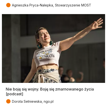
●
Agnieszka Pryca-Nalepka, Stowarzyszenie MOST
Nie boję się wojny. Boję się zmarnowanego życia
[podcast]
●
Dorota Setniewska, ngo.pl