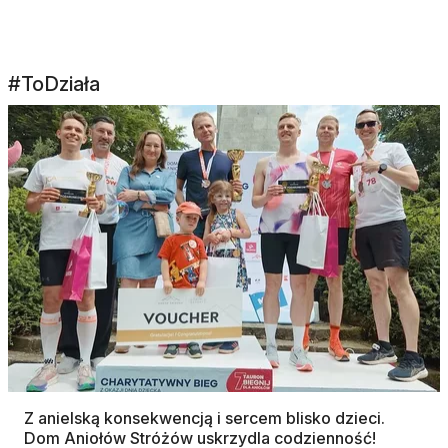
#ToDziała
Z anielską konsekwencją i sercem blisko dzieci.
Dom Aniołów Stróżów uskrzydla codzienność!