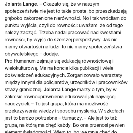
Jolanta Lange
. – Okazało się, że w naszym
społeczeństwie nie jest to takie proste, bo przeszkadzają
głęboko zakorzenione nierówności. No i tak wróciłam do
punktu wyjścia, czyli do równości: uważam, że od tego
należy zacząć. Trzeba nadal pracować nad kwestiami
równości, by wyjść do szerszej perspektywy. Jak nie
mamy otwartości na ludzi, to nie mamy społeczeństwa
obywatelskiego – dodaje.
Pro Humanum zajmuje się edukacją równościową i
wielokulturową. Ma na koncie kilka publikacji i wiele
doświadczeń edukacyjnych. Zorganizowało warsztaty
między innymi dla policjantów, urzędników i pracowników
straży granicznej.
Jolanta Lange
marzy o tym, by w
zakresie równouprawnienia edukować jak najwięcej
nauczycieli. – To jest grupa, która ma możliwość
przekazywania wiedzy i sposobu myślenia. W szkołach
jest to bardzo potrzebne – tłumaczy. – Ale jest to też
grupa, na którą ma chęć każdy. Bo ona przenosi pewien
element świadomości. Wiem to, bo we mnie chęć do