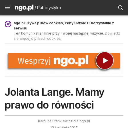
Publicystyka - ngo.pl
/ Publicystyka
ngo.pl używa plików cookies, żeby ułatwić Ci korzystanie z
serwisu
Ten komunikat zniknie przy Twojej następnej wizycie.
Dowiedz
się więcej o plikach cookies
Jolanta Lange. Mamy
prawo do równości
Karolina Stankiewicz dla ngo.pl
10 kwietnia 2017