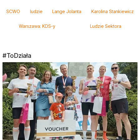
SCWO
ludzie
Lange Jolanta
Karolina Stankiewicz
Warszawa: KDS-y
Ludzie Sektora
#ToDziała