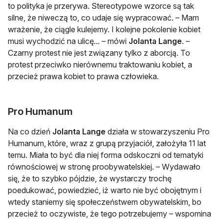
to polityka je przerywa. Stereotypowe wzorce są tak
silne, że niweczą to, co udaje się wypracować. – Mam
wrażenie, że ciągle kulejemy. I kolejne pokolenie kobiet
musi wychodzić na ulicę... – mówi
Jolanta Lange
. –
Czarny protest nie jest związany tylko z aborcją. To
protest przeciwko nierównemu traktowaniu kobiet, a
przecież prawa kobiet to prawa człowieka.
Pro Humanum
Na co dzień
Jolanta Lange
działa w stowarzyszeniu Pro
Humanum, które, wraz z grupą przyjaciół, założyła 11 lat
temu. Miała to być dla niej forma odskoczni od tematyki
równościowej w stronę proobywatelskiej. – Wydawało
się, że to szybko pójdzie, że wystarczy trochę
poedukować, powiedzieć, iż warto nie być obojętnym i
wtedy staniemy się społeczeństwem obywatelskim, bo
przecież to oczywiste, że tego potrzebujemy – wspomina