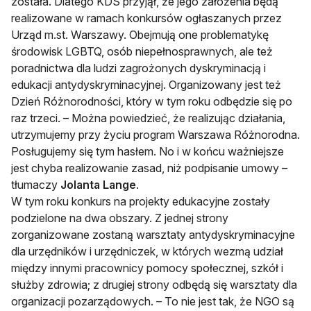
została. Dlatego KDS przyjął, że jego założenia będą
realizowane w ramach konkursów ogłaszanych przez
Urząd m.st. Warszawy. Obejmują one problematykę
środowisk LGBTQ, osób niepełnosprawnych, ale też
poradnictwa dla ludzi zagrożonych dyskryminacją i
edukacji antydyskryminacyjnej. Organizowany jest też
Dzień Różnorodności, który w tym roku odbędzie się po
raz trzeci. – Można powiedzieć, że realizując działania,
utrzymujemy przy życiu program Warszawa Różnorodna.
Posługujemy się tym hasłem. No i w końcu ważniejsze
jest chyba realizowanie zasad, niż podpisanie umowy –
tłumaczy
Jolanta Lange
.
W tym roku konkurs na projekty edukacyjne zostały
podzielone na dwa obszary. Z jednej strony
zorganizowane zostaną warsztaty antydyskryminacyjne
dla urzędników i urzędniczek, w których wezmą udział
między innymi pracownicy pomocy społecznej, szkół i
służby zdrowia; z drugiej strony odbędą się warsztaty dla
organizacji pozarządowych. – To nie jest tak, że NGO są