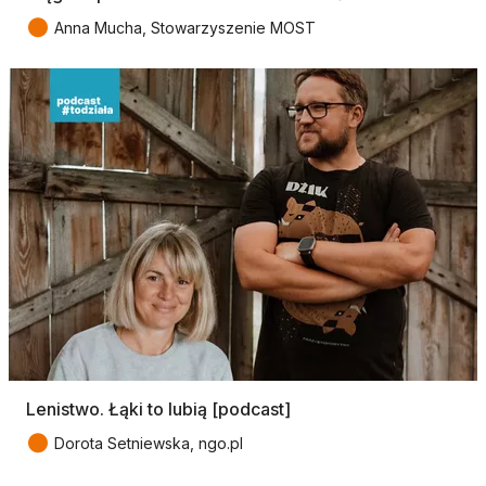
●
Anna Mucha, Stowarzyszenie MOST
Lenistwo. Łąki to lubią [podcast]
●
Dorota Setniewska, ngo.pl