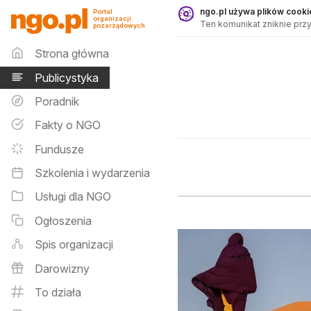
Publicystyka - ngo.pl
ngo.pl używa plików cookie
Portal
organizacji
Ten komunikat zniknie przy
pozarządowych
Menu główne
Strona główna
Publicystyka
Poradnik
Fakty o NGO
Fundusze
Szkolenia i wydarzenia
Usługi dla NGO
Ogłoszenia
Spis organizacji
Darowizny
To działa