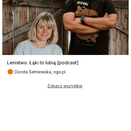
Lenistwo. Łąki to lubią [podcast]
●
Dorota Setniewska, ngo.pl
Zobacz wszystkie