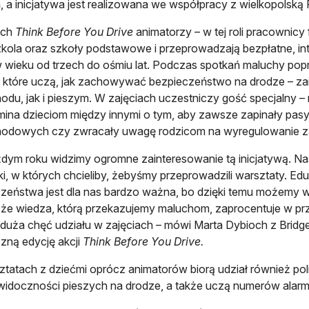
 a inicjatywa jest realizowana we współpracy z wielkopolską P
ach
Think Before You Drive
animatorzy – w tej roli pracownicy
kola oraz szkoły podstawowe i przeprowadzają bezpłatne, in
w wieku od trzech do ośmiu lat. Podczas spotkań maluchy po
 które uczą, jak zachowywać bezpieczeństwo na drodze – za
du, jak i pieszym. W zajęciach uczestniczy gość specjalny –
ina dzieciom między innymi o tym, aby zawsze zapinały pasy, 
odowych czy zwracały uwagę rodzicom na wyregulowanie z
dym roku widzimy ogromne zainteresowanie tą inicjatywą. Na
i, w których chcieliby, żebyśmy przeprowadzili warsztaty. Ed
zeństwa jest dla nas bardzo ważna, bo dzięki temu możemy wy
że wiedza, którą przekazujemy maluchom, zaprocentuje w przy
 duża chęć udziału w zajęciach – mówi Marta Dybioch z Bridg
zną edycję akcji
Think Before You Drive.
tatach z dziećmi oprócz animatorów biorą udział również pol
 widoczności pieszych na drodze, a także uczą numerów ala