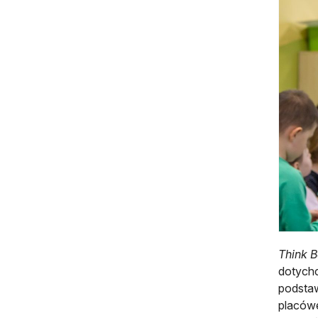
Think B
dotychc
podstaw
placów