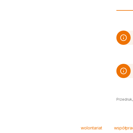
Przedruk,
Tagi
wolontariat
współpra