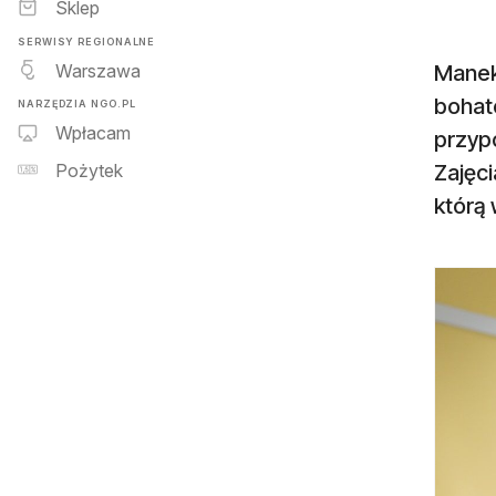
Sklep
SERWISY REGIONALNE
Warszawa
Maneki
bohat
NARZĘDZIA NGO.PL
Wpłacam
przyp
Zajęci
Pożytek
którą 