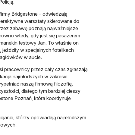
olicją.
 firmy Bridgestone – odwiedzają
teraktywne warsztaty skierowane do
przez zabawę poznają najważniejsze
równo wtedy, gdy jest się pasażerem
 manekin testowy Jan. To właśnie on
jeździły w specjalnych fotelikach
agłówków w aucie.
si pracownicy przez cały czas zgłaszają
ukacja najmłodszych w zakresie
pełniać naszą firmową filozofię.
szłości, dlatego tym bardziej cieszy
estone Poznań, która koordynuje
icjanci, którzy opowiadają najmłodszym
rmowych.