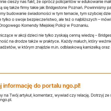
nie cieszy nas fakt, że oprócz policjantów w edukowanie m
ą się także firmy takie jak Bridgestone Poznań. Powinniśmy p
my budowanie świadomości w tym temacie, tym szybciej dzie
e tylko o swoje bezpieczeństwo, ale też o najbliższych – mó
rogowego Komendy Miejskiej Policji w Poznaniu.
iczące w akcji dzieci nie tylko zyskają cenną wiedzę – Bridg
ość na drodze także w praktyce. Każdy maluch, który weźmie
gadżetów, w którym znajdzie m.in. odblaskową kamizelką oraz
 informację do portalu ngo.pl!
 na Twój artykuł, komentarz, wywiad czy relację. Dotrzyj ze 
ngo.pl.