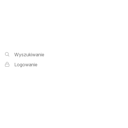
Wyszukiwarka i logowanie
Wyszukiwanie
Logowanie