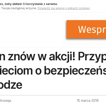
s, żeby ułatwić Ci korzystanie z serwisu
 Twojej następnej wizycie.
Dowiedz się więcej o plikach cookies
n znów w akcji! Prz
ieciom o bezpieczeń
odze
Stroiwąs
15 marca 2019