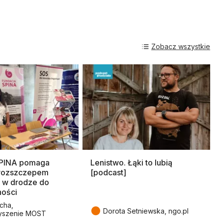
Zobacz wszystkie
SPINA pomaga
Lenistwo. Łąki to lubią
rozszczepem
[podcast]
 w drodze do
ności
cha,
●
Dorota Setniewska, ngo.pl
yszenie MOST