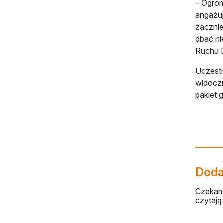
– Ogrom
angażuj
zacznie
dbać ni
Ruchu D
Uczestn
widoczn
pakiet 
Dodaj
Czekamy
czytają 