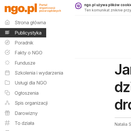
Publicystyka - ngo.pl
ngo.pl używa plików cookie
Portal
organizacji
Ten komunikat zniknie przy
pozarządowych
Menu główne
Strona główna
Publicystyka
Poradnik
Fakty o NGO
Fundusze
Ja
Szkolenia i wydarzenia
dz
Usługi dla NGO
Ogłoszenia
dr
Spis organizacji
Darowizny
To działa
Natalia 