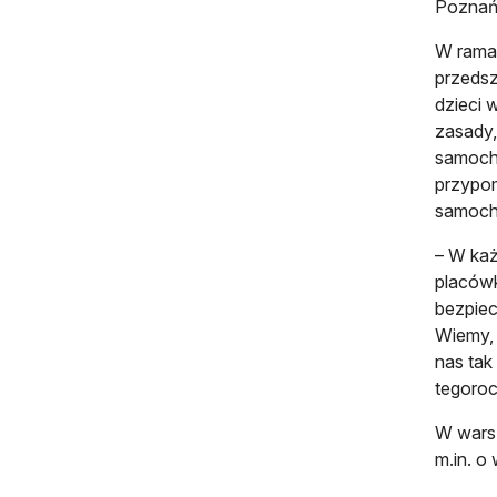
Poznań,
W ram
przedsz
dzieci 
zasady,
samocho
przypom
samoch
– W każ
placówk
bezpiec
Wiemy, 
nas tak
tegoroc
W warsz
m.in. o