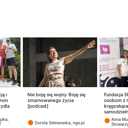
ją i
Nie boję się wojny. Boję się
Fundacja 
 Dom
zmarnowanego życia
osobom z 
zydla
[podcast]
kręgosłupa
samodziel
●
epka,
Anna Mu
●
Dorota Setniewska, ngo.pl
T
Stowarz