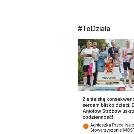
#ToDziała
Z anielską konsekwenc
sercem blisko dzieci.
Aniołów Stróżów uskr
codzienność!
●
Agnieszka Pryca-Nal
Stowarzyszenie MOS