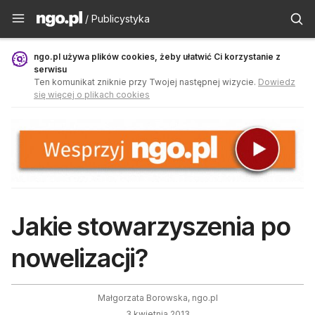
Publicystyka - ngo.pl
/ Publicystyka
ngo.pl używa plików cookies, żeby ułatwić Ci korzystanie z
serwisu
Ten komunikat zniknie przy Twojej następnej wizycie.
Dowiedz
się więcej o plikach cookies
Jakie stowarzyszenia po
nowelizacji?
Małgorzata Borowska, ngo.pl
3 kwietnia 2013