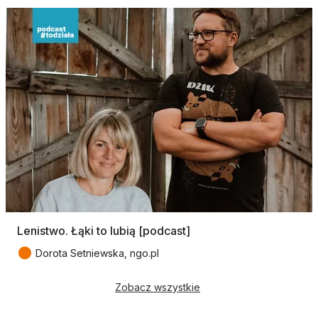
Lenistwo. Łąki to lubią [podcast]
●
Dorota Setniewska, ngo.pl
Zobacz wszystkie