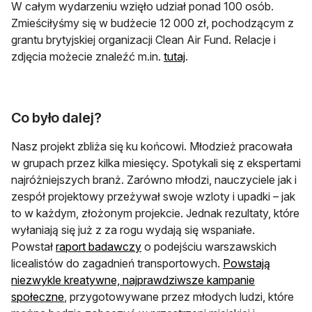
W całym wydarzeniu wzięło udział ponad 100 osób.
Zmieściłyśmy się w budżecie 12 000 zł, pochodzącym z
grantu brytyjskiej organizacji Clean Air Fund. Relacje i
otwiera się w nowej karci
zdjęcia możecie znaleźć m.in.
tutaj
.
Co było dalej?
Nasz projekt zbliża się ku końcowi. Młodzież pracowała
w grupach przez kilka miesięcy. Spotykali się z ekspertami
najróżniejszych branż. Zarówno młodzi, nauczyciele jak i
zespół projektowy przeżywał swoje wzloty i upadki – jak
to w każdym, złożonym projekcie. Jednak rezultaty, które
wyłaniają się już z za rogu wydają się wspaniałe.
otwiera się w nowej karcie
Powstał
raport badawczy
o podejściu warszawskich
licealistów do zagadnień transportowych.
Powstają
niezwykle kreatywne, najprawdziwsze kampanie
otwiera się w nowej karcie
społeczne
, przygotowywane przez młodych ludzi, które