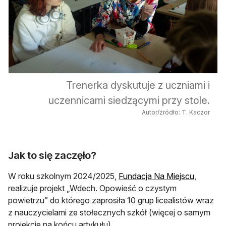
Trenerka dyskutuje z uczniami i
uczennicami siedzącymi przy stole.
Autor/źródło: T. Kaczor
Jak to się zaczęło?
otwiera 
W roku szkolnym 2024/2025,
Fundacja Na Miejscu
,
realizuje projekt „Wdech. Opowieść o czystym
powietrzu” do którego zaprosiła 10 grup licealistów wraz
z nauczycielami ze stołecznych szkół (więcej o samym
projekcie na końcu artykułu).