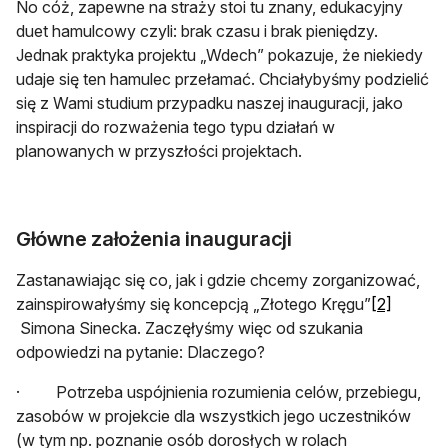
No cóż, zapewne na straży stoi tu znany, edukacyjny
duet hamulcowy czyli: brak czasu i brak pieniędzy.
Jednak praktyka projektu „Wdech” pokazuje, że niekiedy
udaje się ten hamulec przełamać. Chciałybyśmy podzielić
się z Wami studium przypadku naszej inauguracji, jako
inspiracji do rozważenia tego typu działań w
planowanych w przyszłości projektach.
Główne założenia inauguracji
Zastanawiając się co, jak i gdzie chcemy zorganizować,
zainspirowałyśmy się koncepcją „Złotego Kręgu”
[2]
otwiera się w nowej karcie
Simona Sinecka. Zaczęłyśmy więc od szukania
odpowiedzi na pytanie: Dlaczego?
· Potrzeba uspójnienia rozumienia celów, przebiegu,
zasobów w projekcie dla wszystkich jego uczestników
(w tym np. poznanie osób dorosłych w rolach