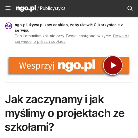
Publicystyka - ngo.pl
/ Publicystyka
ngo.pl używa plików cookies, żeby ułatwić Ci korzystanie z
serwisu
Ten komunikat zniknie przy Twojej następnej wizycie.
Dowiedz
się więcej o plikach cookies
Jak zaczynamy i jak
myślimy o projektach ze
szkołami?