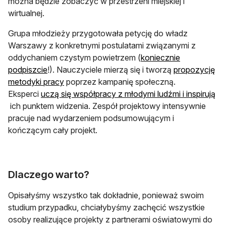
można będzie zobaczyć w przestrzeni miejskiej i
wirtualnej.
Grupa młodzieży przygotowała petycję do władz
Warszawy z konkretnymi postulatami związanymi z
oddychaniem czystym powietrzem (
koniecznie
otwiera się w nowej karcie
podpiszcie
!). Nauczyciele mierzą się i tworzą
propozycję
otwiera się w nowej karcie
metodyki pracy
poprzez kampanię społeczną.
Eksperci
uczą się współpracy z młodymi ludźmi i inspirują
otwiera się w nowej karcie
ich punktem widzenia. Zespół projektowy intensywnie
pracuje nad wydarzeniem podsumowującym i
kończącym cały projekt.
Dlaczego warto?
Opisałyśmy wszystko tak dokładnie, ponieważ swoim
studium przypadku, chciałybyśmy zachęcić wszystkie
osoby realizujące projekty z partnerami oświatowymi do