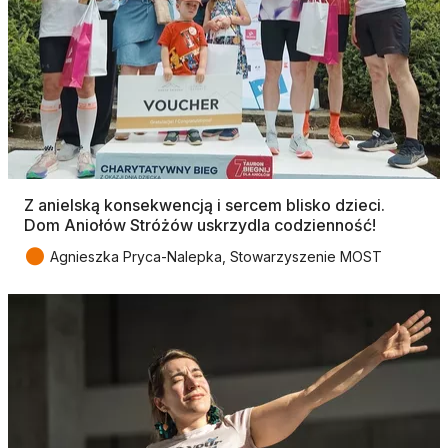
Z anielską konsekwencją i sercem blisko dzieci.
Dom Aniołów Stróżów uskrzydla codzienność!
●
Agnieszka Pryca-Nalepka, Stowarzyszenie MOST