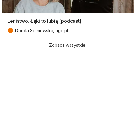
Lenistwo. Łąki to lubią [podcast]
●
Dorota Setniewska, ngo.pl
Zobacz wszystkie