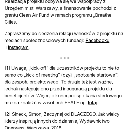
Realizacja projektu odbywa się we współpracy z
Urzędem m.st. Warszawy, a finansowanie pochodzi z
grantu Clean Air Fund w ramach programu „Breathe
Cities.
Zapraszamy do śledzenia relacji i wniosków z projektu na
mediach społecznościowych fundacji:
Facebooku
otwiera się w nowej karcie
otwiera się w nowej karcie
i
Instagram
.
otwiera się w nowej karcie
[1]
Uwaga, „kick-off” dla uczestników projektu to nie to
samo co „kick-of meeting” (czyli „spotkanie startowe”)
dla zespołu projektowego. To drugie też jest ważne,
jednak następuje ono przed inauguracją projektu dla
beneficjentów. Więcej o koncepcji spotkania startowego
otwiera się w n
można znaleźć w zasobach EPALE np.
tutaj
.
otwiera się w nowej karcie
[2]
Sineck, Simon; Zaczynaj od DLACZEGO. Jak wielcy
liderzy inspirują innych do działania, Wydawnictwo
Onepress, Warszawa, 2018.