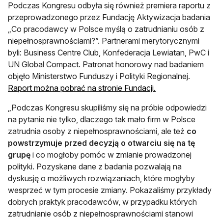
Podczas Kongresu odbyła się również premiera raportu z
przeprowadzonego przez Fundację Aktywizacja badania
„Co pracodawcy w Polsce myślą o zatrudnianiu osób z
niepełnosprawnościami?”. Partnerami merytorycznymi
byli: Business Centre Club, Konfederacja Lewiatan, PwC i
UN Global Compact. Patronat honorowy nad badaniem
objęło Ministerstwo Funduszy i Polityki Regionalnej.
otwiera się w nowe
Raport można pobrać na stronie Fundacji.
„Podczas Kongresu skupiliśmy się na próbie odpowiedzi
na pytanie nie tylko, dlaczego tak mało firm w Polsce
zatrudnia osoby z niepełnosprawnościami, ale też
co
powstrzymuje przed decyzją o otwarciu się na tę
grupę
i co mogłoby pomóc w zmianie prowadzonej
polityki. Pozyskane dane z badania pozwalają na
dyskusję o możliwych rozwiązaniach, które mogłyby
wesprzeć w tym procesie zmiany. Pokazaliśmy przykłady
dobrych praktyk pracodawców, w przypadku których
zatrudnianie osób z niepełnosprawnościami stanowi