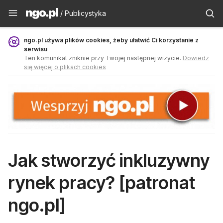
Publicystyka - ngo.pl
/ Publicystyka
ngo.pl używa plików cookies, żeby ułatwić Ci korzystanie z
serwisu
Ten komunikat zniknie przy Twojej następnej wizycie.
Dowiedz
się więcej o plikach cookies
Jak stworzyć inkluzywny
rynek pracy? [patronat
ngo.pl]