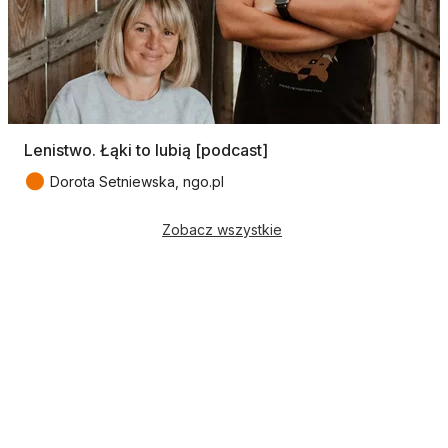
Lenistwo. Łąki to lubią [podcast]
●
Dorota Setniewska, ngo.pl
Zobacz wszystkie