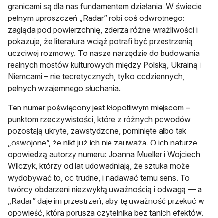
granicami są dla nas fundamentem działania. W świecie
pełnym uproszczeń „Radar” robi coś odwrotnego:
zagląda pod powierzchnię, zderza różne wrażliwości i
pokazuje, że literatura wciąż potrafi być przestrzenią
uczciwej rozmowy. To nasze narzędzie do budowania
realnych mostów kulturowych między Polską, Ukrainą i
Niemcami – nie teoretycznych, tylko codziennych,
pełnych wzajemnego słuchania.
Ten numer poświęcony jest kłopotliwym miejscom –
punktom rzeczywistości, które z różnych powodów
pozostają ukryte, zawstydzone, pominięte albo tak
„oswojone”, że nikt już ich nie zauważa. O ich naturze
opowiedzą autorzy numeru: Joanna Mueller i Wojciech
Wilczyk, którzy od lat udowadniają, że sztuka może
wydobywać to, co trudne, i nadawać temu sens. To
twórcy obdarzeni niezwykłą uważnością i odwagą — a
„Radar” daje im przestrzeń, aby tę uważność przekuć w
opowieść, która porusza czytelnika bez tanich efektów.