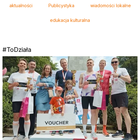
aktualności
Publicystyka
wiadomości lokalne
edukacja kulturalna
#ToDziała