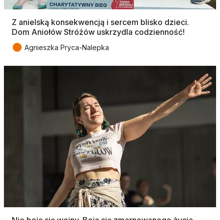
Z anielską konsekwencją i sercem blisko dzieci.
Dom Aniołów Stróżów uskrzydla codzienność!
●
Agnieszka Pryca-Nalepka
Nie boję się wojny. Boję się zmarnowanego życia