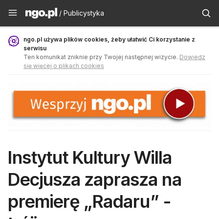
Publicystyka - ngo.pl
/ Publicystyka
ngo.pl używa plików cookies, żeby ułatwić Ci korzystanie z
serwisu
Ten komunikat zniknie przy Twojej następnej wizycie.
Dowiedz
się więcej o plikach cookies
Instytut Kultury Willa
Decjusza zaprasza na
premierę „Radaru” -