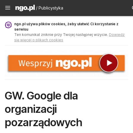
Publicystyka - ngo.pl
/ Publicystyka
ngo.pl używa plików cookies, żeby ułatwić Ci korzystanie z
serwisu
Ten komunikat zniknie przy Twojej następnej wizycie.
Dowiedz
się więcej o plikach cookies
GW. Google dla
organizacji
pozarządowych