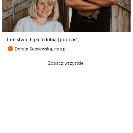
Lenistwo. Łąki to lubią [podcast]
●
Dorota Setniewska, ngo.pl
Zobacz wszystkie