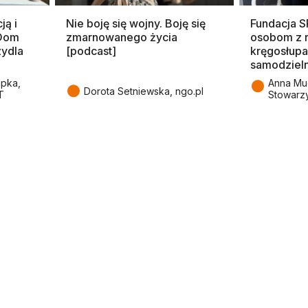
ją i
Nie boję się wojny. Boję się
Fundacja 
 Dom
zmarnowanego życia
osobom z 
zydla
[podcast]
kręgosłupa
samodziel
●
epka,
Anna Mu
●
Dorota Setniewska, ngo.pl
T
Stowarz