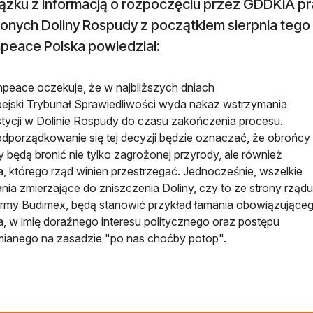
ązku z informacją o rozpoczęciu przez GDDKiA p
onych Doliny Rospudy z początkiem sierpnia tego 
peace Polska powiedział:
peace oczekuje, że w najbliższych dniach
ejski Trybunał Sprawiedliwości wyda nakaz wstrzymania
tycji w Dolinie Rospudy do czasu zakończenia procesu.
dporządkowanie się tej decyzji będzie oznaczać, że obrońcy
y będą bronić nie tylko zagrożonej przyrody, ale również
, którego rząd winien przestrzegać. Jednocześnie, wszelkie
ania zmierzające do zniszczenia Doliny, czy to ze strony rządu
irmy Budimex, będą stanowić przykład łamania obowiązujące
, w imię doraźnego interesu politycznego oraz postępu
ianego na zasadzie "po nas choćby potop".