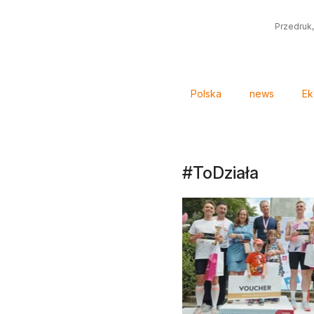
Przedruk,
Tagi
Polska
news
Ek
#ToDziała