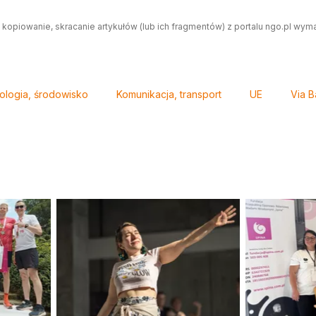
 kopiowanie, skracanie artykułów (lub ich fragmentów) z portalu ngo.pl wym
ologia, środowisko
Komunikacja, transport
UE
Via B