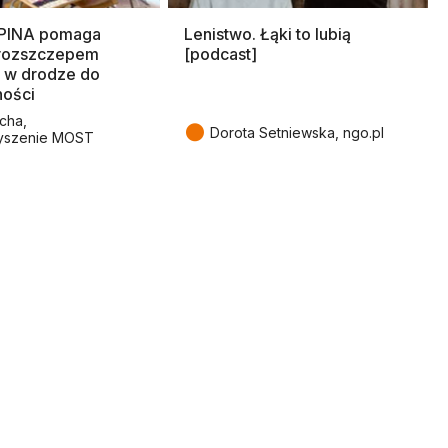
SPINA pomaga
Lenistwo. Łąki to lubią
rozszczepem
[podcast]
 w drodze do
ności
cha,
●
Dorota Setniewska, ngo.pl
yszenie MOST