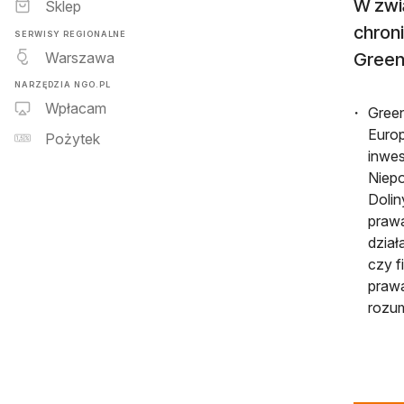
W zwi
Sklep
chroni
SERWISY REGIONALNE
Warszawa
Green
NARZĘDZIA NGO.PL
Wpłacam
Green
Europ
Pożytek
inwes
Niepo
Dolin
prawa
dział
czy f
prawa
rozum