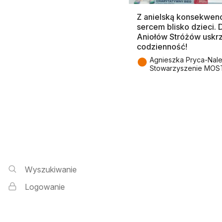
Z anielską konsekwenc
sercem blisko dzieci.
Aniołów Stróżów uskr
codzienność!
●
Agnieszka Pryca-Nal
Stowarzyszenie MOS
Wyszukiwarka i logowanie
Wyszukiwanie
Logowanie