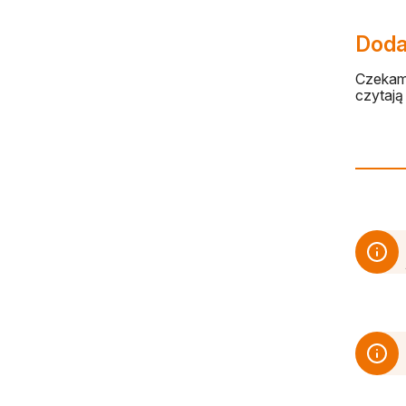
Dodaj
Czekamy
czytają 