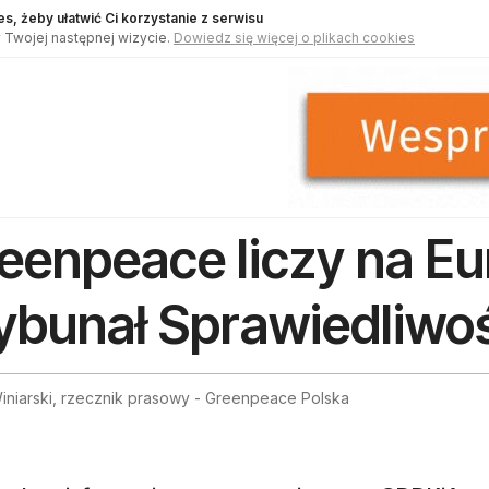
s, żeby ułatwić Ci korzystanie z serwisu
 Twojej następnej wizycie.
Dowiedz się więcej o plikach cookies
eenpeace liczy na Eu
ybunał Sprawiedliwo
iniarski, rzecznik prasowy - Greenpeace Polska