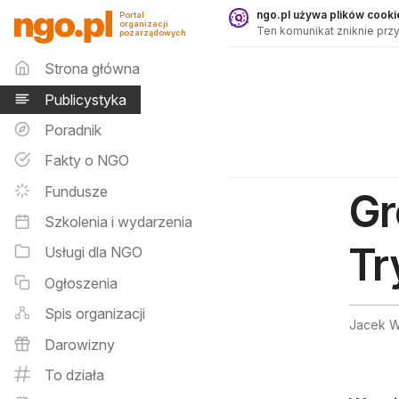
Publicystyka - ngo.pl
ngo.pl używa plików cookie
Portal
organizacji
Ten komunikat zniknie przy
pozarządowych
Menu główne
Strona główna
Publicystyka
Poradnik
Fakty o NGO
Fundusze
Gr
Szkolenia i wydarzenia
Tr
Usługi dla NGO
Ogłoszenia
Spis organizacji
Jacek W
Darowizny
To działa