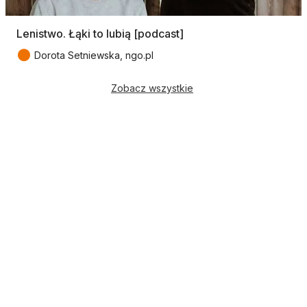
Lenistwo. Łąki to lubią [podcast]
●
Dorota Setniewska, ngo.pl
Zobacz wszystkie