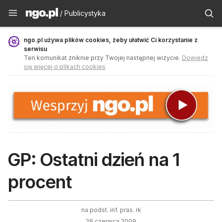
Publicystyka - ngo.pl
/ Publicystyka
ngo.pl używa plików cookies, żeby ułatwić Ci korzystanie z
serwisu
Ten komunikat zniknie przy Twojej następnej wizycie.
Dowiedz
się więcej o plikach cookies
GP: Ostatni dzień na 1
procent
na podst. inf. pras. rk
29 czerwca 2009