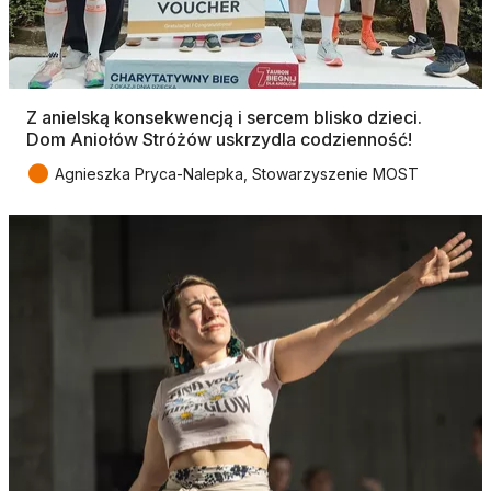
Z anielską konsekwencją i sercem blisko dzieci.
Dom Aniołów Stróżów uskrzydla codzienność!
●
Agnieszka Pryca-Nalepka, Stowarzyszenie MOST