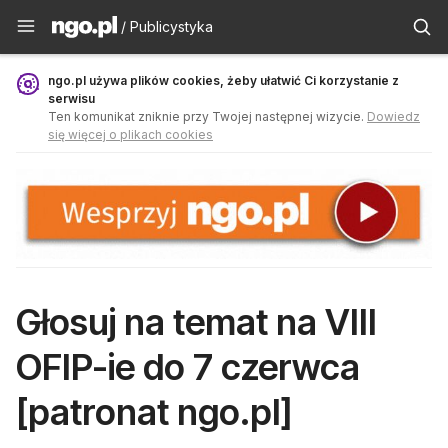
Publicystyka - ngo.pl
/ Publicystyka
ngo.pl używa plików cookies, żeby ułatwić Ci korzystanie z
serwisu
Ten komunikat zniknie przy Twojej następnej wizycie.
Dowiedz
się więcej o plikach cookies
Głosuj na temat na VIII
OFIP-ie do 7 czerwca
[patronat ngo.pl]