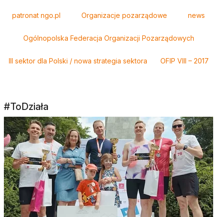
Tagi
patronat ngo.pl
Organizacje pozarządowe
news
Ogólnopolska Federacja Organizacji Pozarządowych
III sektor dla Polski / nowa strategia sektora
OFIP VIII – 2017
#ToDziała