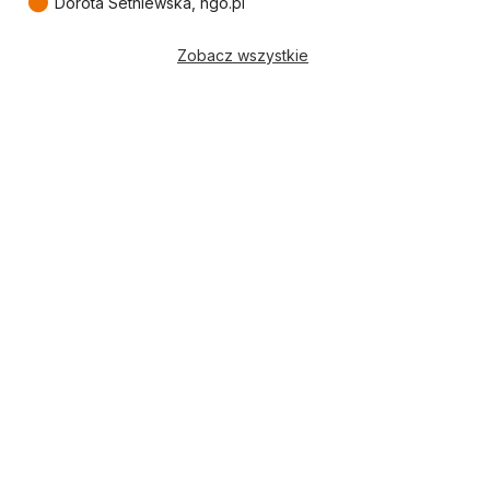
●
Dorota Setniewska, ngo.pl
Zobacz wszystkie