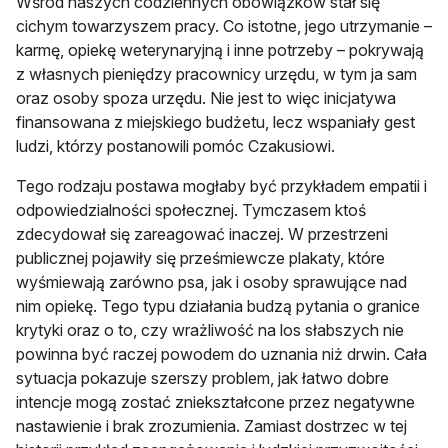
Wśród naszych codziennych obowiązków stał się
cichym towarzyszem pracy. Co istotne, jego utrzymanie –
karmę, opiekę weterynaryjną i inne potrzeby – pokrywają
z własnych pieniędzy pracownicy urzędu, w tym ja sam
oraz osoby spoza urzędu. Nie jest to więc inicjatywa
finansowana z miejskiego budżetu, lecz wspaniały gest
ludzi, którzy postanowili pomóc Czakusiowi.
Tego rodzaju postawa mogłaby być przykładem empatii i
odpowiedzialności społecznej. Tymczasem ktoś
zdecydował się zareagować inaczej. W przestrzeni
publicznej pojawiły się prześmiewcze plakaty, które
wyśmiewają zarówno psa, jak i osoby sprawujące nad
nim opiekę. Tego typu działania budzą pytania o granice
krytyki oraz o to, czy wrażliwość na los słabszych nie
powinna być raczej powodem do uznania niż drwin. Cała
sytuacja pokazuje szerszy problem, jak łatwo dobre
intencje mogą zostać zniekształcone przez negatywne
nastawienie i brak zrozumienia. Zamiast dostrzec w tej