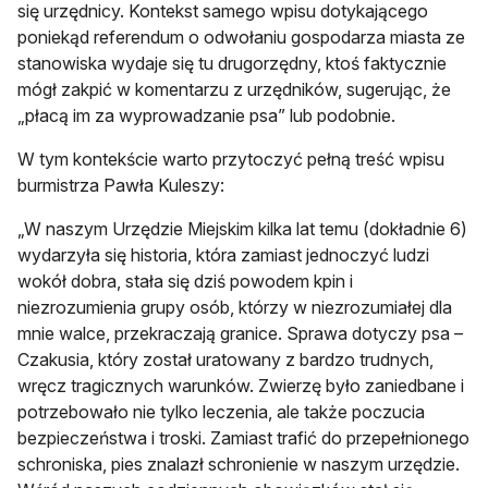
się urzędnicy. Kontekst samego wpisu dotykającego
poniekąd referendum o odwołaniu gospodarza miasta ze
stanowiska wydaje się tu drugorzędny, ktoś faktycznie
mógł zakpić w komentarzu z urzędników, sugerując, że
„płacą im za wyprowadzanie psa” lub podobnie.
W tym kontekście warto przytoczyć pełną treść wpisu
burmistrza Pawła Kuleszy:
„W naszym Urzędzie Miejskim kilka lat temu (dokładnie 6)
wydarzyła się historia, która zamiast jednoczyć ludzi
wokół dobra, stała się dziś powodem kpin i
niezrozumienia grupy osób, którzy w niezrozumiałej dla
mnie walce, przekraczają granice. Sprawa dotyczy psa –
Czakusia, który został uratowany z bardzo trudnych,
wręcz tragicznych warunków. Zwierzę było zaniedbane i
potrzebowało nie tylko leczenia, ale także poczucia
bezpieczeństwa i troski. Zamiast trafić do przepełnionego
schroniska, pies znalazł schronienie w naszym urzędzie.