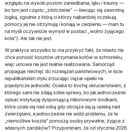
względu na wysoki poziom zaniedbania, lęku i traumy —
bo tym jest często „zdziczenie” — kierując się zawrotną
logiką, zgodnie z którą ci którzy najbardziej oczekują
pomocy jej nie otrzymują i konają w cierpieniu — mam tu
na myśli oczywiście wymysł w postaci „wolno żyjącego
kota”). Ale tak nie jest.
W praktyce wszystko to ma przykryć fakt, że miasto nie
chce ponosić kosztów utrzymania kotów w schronisku,
więc umowa nie jest realnie realizowana. Samorząd
propaguje niechęć do rozwiązań państwowych, w iście
republikańskim stylu zrzucając ciężar opieki na
pojedyncze jednostki. Ocieka to trochę okrucieństwem, z
którego sami nie zdają sobie sprawy, bo jak jednocześnie
opisać instytucję dysponującą milionowymi środkami,
która użala się nad sobą gdy obciąża się ją opieką nad
zwierzętami, a jednocześnie nie widzi problemu, że te
„niemożliwe koszta” ponoszą osoby prywatne, żyjące z
własnych zarobków? Przypominam, że od stycznia 2026