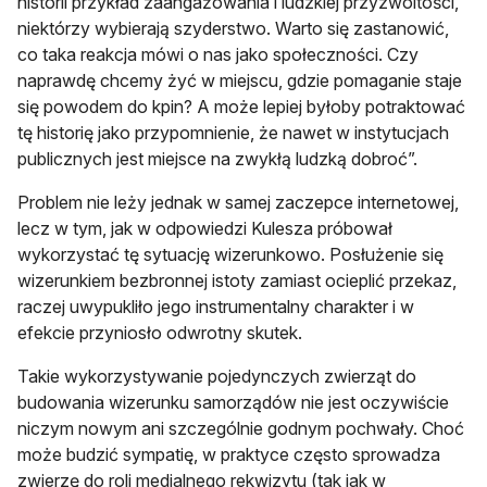
historii przykład zaangażowania i ludzkiej przyzwoitości,
niektórzy wybierają szyderstwo. Warto się zastanowić,
co taka reakcja mówi o nas jako społeczności. Czy
naprawdę chcemy żyć w miejscu, gdzie pomaganie staje
się powodem do kpin? A może lepiej byłoby potraktować
tę historię jako przypomnienie, że nawet w instytucjach
publicznych jest miejsce na zwykłą ludzką dobroć”.
Problem nie leży jednak w samej zaczepce internetowej,
lecz w tym, jak w odpowiedzi Kulesza próbował
wykorzystać tę sytuację wizerunkowo. Posłużenie się
wizerunkiem bezbronnej istoty zamiast ocieplić przekaz,
raczej uwypukliło jego instrumentalny charakter i w
efekcie przyniosło odwrotny skutek.
Takie wykorzystywanie pojedynczych zwierząt do
budowania wizerunku samorządów nie jest oczywiście
niczym nowym ani szczególnie godnym pochwały. Choć
może budzić sympatię, w praktyce często sprowadza
zwierzę do roli medialnego rekwizytu (tak jak w