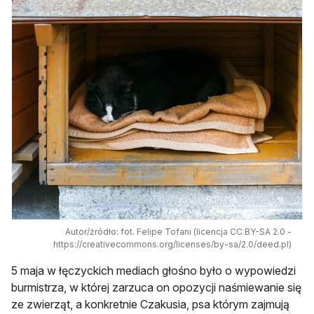
Autor/źródło: fot. Felipe Tofani (licencja CC BY-SA 2.0 -
https://creativecommons.org/licenses/by-sa/2.0/deed.pl)
5 maja w łęczyckich mediach głośno było o wypowiedzi
burmistrza, w której zarzuca on opozycji naśmiewanie się
ze zwierząt, a konkretnie Czakusia, psa którym zajmują