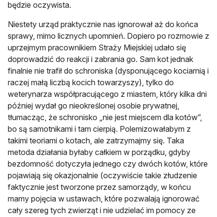
będzie oczywista.
Niestety urząd praktycznie nas ignorował aż do końca
sprawy, mimo licznych upomnień. Dopiero po rozmowie z
uprzejmym pracownikiem Straży Miejskiej udało się
doprowadzić do reakcji i zabrania go. Sam kot jednak
finalnie nie trafił do schroniska (dysponującego kociarnią i
raczej małą liczbą kocich towarzyszy), tylko do
weterynarza współpracującego z miastem, który kilka dni
później wydał go nieokreślonej osobie prywatnej,
tłumacząc, że schronisko „nie jest miejscem dla kotów”,
bo są samotnikami i tam cierpią. Polemizowałabym z
takimi teoriami o kotach, ale zatrzymajmy się. Taka
metoda działania byłaby całkiem w porządku, gdyby
bezdomność dotyczyła jednego czy dwóch kotów, które
pojawiają się okazjonalnie (oczywiście takie złudzenie
faktycznie jest tworzone przez samorządy, w końcu
mamy pojęcia w ustawach, które pozwalają ignorować
cały szereg tych zwierząt i nie udzielać im pomocy ze