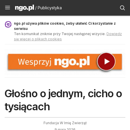
Publicystyka - ngo.pl
/ Publicystyka
ngo.pl używa plików cookies, żeby ułatwić Ci korzystanie z
serwisu
Ten komunikat zniknie przy Twojej następnej wizycie.
Dowiedz
się więcej o plikach cookies
Głośno o jednym, cicho o
tysiącach
Fundacja W Imię Zwierząt
9 maja 2026