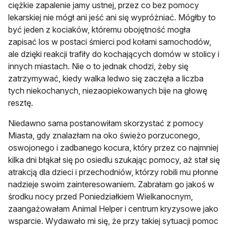
ciężkie zapalenie jamy ustnej, przez co bez pomocy
lekarskiej nie mógł ani jeść ani się wypróżniać. Mógłby to
być jeden z kociaków, któremu obojętność mogła
zapisać los w postaci śmierci pod kołami samochodów,
ale dzięki reakcji trafiły do kochających domów w stolicy i
innych miastach. Nie o to jednak chodzi, żeby się
zatrzymywać, kiedy walka ledwo się zaczęła a liczba
tych niekochanych, niezaopiekowanych bije na głowę
resztę.
Niedawno sama postanowiłam skorzystać z pomocy
Miasta, gdy znalazłam na oko świeżo porzuconego,
oswojonego i zadbanego kocura, który przez co najmniej
kilka dni błąkał się po osiedlu szukając pomocy, aż stał się
atrakcją dla dzieci i przechodniów, którzy robili mu płonne
nadzieje swoim zainteresowaniem. Zabrałam go jakoś w
środku nocy przed Poniedziałkiem Wielkanocnym,
zaangażowałam Animal Helper i centrum kryzysowe jako
wsparcie. Wydawało mi się, że przy takiej sytuacji pomoc