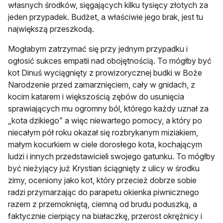
własnych środków, sięgających kilku tysięcy złotych za
jeden przypadek. Budżet, a właściwie jego brak, jest tu
największą przeszkodą.
Mogłabym zatrzymać się przy jednym przypadku i
ogłosić sukces empatii nad obojętnością. To mógłby być
kot Dinuś wyciągnięty z prowizorycznej budki w Boże
Narodzenie przed zamarznięciem, cały w gnidach, z
kocim katarem i większością zębów do usunięcia
sprawiających mu ogromny ból, którego każdy uznał za
„kota dzikiego” a więc niewartego pomocy, a który po
niecałym pół roku okazał się rozbrykanym miziakiem,
małym kocurkiem w ciele dorosłego kota, kochającym
ludzi i innych przedstawicieli swojego gatunku. To mógłby
być nieżyjący już Krystian ściągnięty z ulicy w środku
zimy, oceniony jako kot, który przecież dobrze sobie
radzi przymarzając do parapetu okienka piwnicznego
razem z przemokniętą, ciemną od brudu poduszką, a
faktycznie cierpiący na białaczkę, przerost okrężnicy i