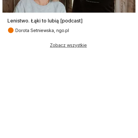
Lenistwo. Łąki to lubią [podcast]
●
Dorota Setniewska, ngo.pl
Zobacz wszystkie