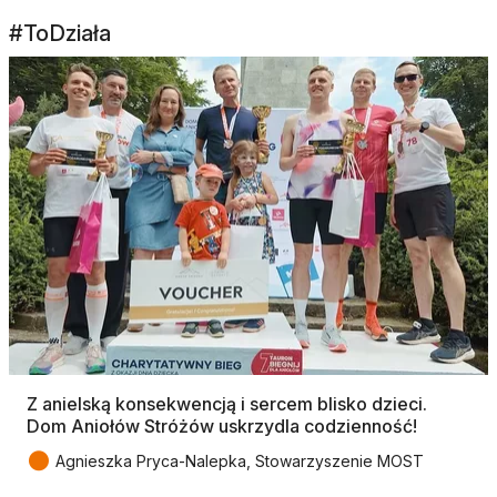
#ToDziała
Z anielską konsekwencją i sercem blisko dzieci.
Dom Aniołów Stróżów uskrzydla codzienność!
●
Agnieszka Pryca-Nalepka, Stowarzyszenie MOST