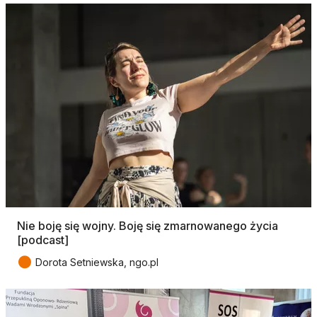
Nie boję się wojny. Boję się zmarnowanego życia
[podcast]
●
Dorota Setniewska, ngo.pl