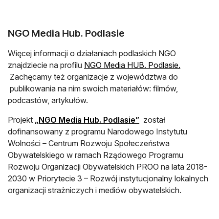
NGO Media Hub. Podlasie
Więcej informacji o działaniach podlaskich NGO
znajdziecie na profilu
NGO Media HUB. Podlasie.
otwiera się w nowej karcie
Zachęcamy też organizacje z województwa do
publikowania na nim swoich materiałów: filmów,
podcastów, artykułów.
otwiera się w nowej ka
Projekt
„NGO Media Hub. Podlasie”
został
dofinansowany z programu Narodowego Instytutu
Wolności – Centrum Rozwoju Społeczeństwa
Obywatelskiego w ramach Rządowego Programu
Rozwoju Organizacji Obywatelskich PROO na lata 2018-
2030 w Priorytecie 3 – Rozwój instytucjonalny lokalnych
organizacji strażniczych i mediów obywatelskich.