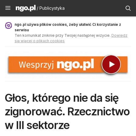
Publicystyka - ngo.pl
/ Publicystyka
ngo.pl używa plików cookies, żeby ułatwić Ci korzystanie z
serwisu
Ten komunikat zniknie przy Twojej następnej wizycie.
Dowiedz
się więcej o plikach cookies
Głos, którego nie da się
zignorować. Rzecznictwo
w III sektorze