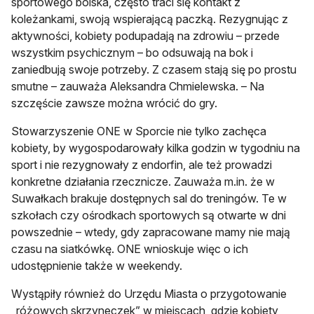
sportowego boiska, często traci się kontakt z
koleżankami, swoją wspierającą paczką. Rezygnując z
aktywności, kobiety podupadają na zdrowiu – przede
wszystkim psychicznym – bo odsuwają na bok i
zaniedbują swoje potrzeby. Z czasem stają się po prostu
smutne – zauważa Aleksandra Chmielewska. – Na
szczęście zawsze można wrócić do gry.
Stowarzyszenie ONE w Sporcie nie tylko zachęca
kobiety, by wygospodarowały kilka godzin w tygodniu na
sport i nie rezygnowały z endorfin, ale też prowadzi
konkretne działania rzecznicze. Zauważa m.in. że w
Suwałkach brakuje dostępnych sal do treningów. Te w
szkołach czy ośrodkach sportowych są otwarte w dni
powszednie – wtedy, gdy zapracowane mamy nie mają
czasu na siatkówkę. ONE wnioskuje więc o ich
udostępnienie także w weekendy.
Wystąpiły również do Urzędu Miasta o przygotowanie
„różowych skrzyneczek” w miejscach, gdzie kobiety