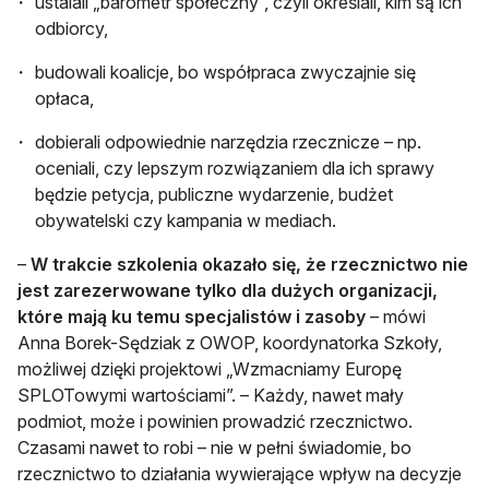
ustalali „barometr społeczny”, czyli określali, kim są ich
odbiorcy,
budowali koalicje, bo współpraca zwyczajnie się
opłaca,
dobierali odpowiednie narzędzia rzecznicze – np.
oceniali, czy lepszym rozwiązaniem dla ich sprawy
będzie petycja, publiczne wydarzenie, budżet
obywatelski czy kampania w mediach.
–
W trakcie szkolenia okazało się, że rzecznictwo nie
jest zarezerwowane tylko dla dużych organizacji,
które mają ku temu specjalistów i zasoby
– mówi
Anna Borek-Sędziak z OWOP, koordynatorka Szkoły,
możliwej dzięki projektowi „Wzmacniamy Europę
SPLOTowymi wartościami”. – Każdy, nawet mały
podmiot, może i powinien prowadzić rzecznictwo.
Czasami nawet to robi – nie w pełni świadomie, bo
rzecznictwo to działania wywierające wpływ na decyzje