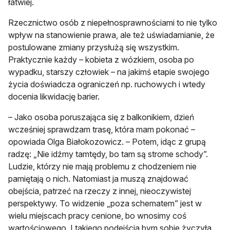
łatwiej.
Rzecznictwo osób z niepełnosprawnościami to nie tylko
wpływ na stanowienie prawa, ale też uświadamianie, że
postulowane zmiany przysłużą się wszystkim.
Praktycznie każdy – kobieta z wózkiem, osoba po
wypadku, starszy człowiek – na jakimś etapie swojego
życia doświadcza ograniczeń np. ruchowych i wtedy
docenia likwidację barier.
– Jako osoba poruszająca się z balkonikiem, dzień
wcześniej sprawdzam trasę, która mam pokonać –
opowiada Olga Białokozowicz. – Potem, idąc z grupą
radzę: „Nie idźmy tamtędy, bo tam są strome schody”.
Ludzie, którzy nie mają problemu z chodzeniem nie
pamiętają o nich. Natomiast ja muszą znajdować
obejścia, patrzeć na rzeczy z innej, nieoczywistej
perspektywy. To widzenie „poza schematem” jest w
wielu miejscach pracy cenione, bo wnosimy coś
wartościowego. I takiego podejścia bym sobie życzyła.