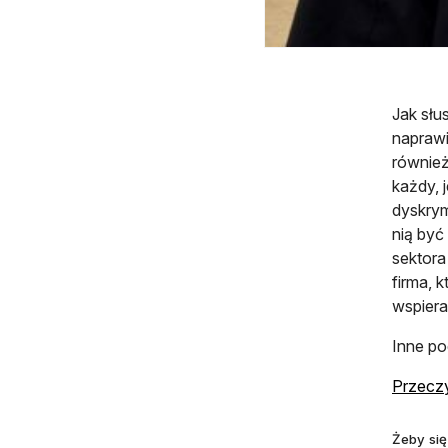
Jak słu
naprawi
również
każdy, j
dyskrym
nią być
sektora
firma, 
wspiera
Inne po
Przeczy
Żeby się