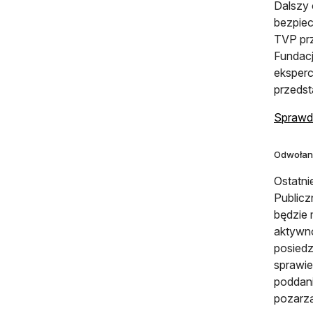
Dalszy 
bezpiec
TVP prz
Fundacj
eksperc
przedst
Sprawdź
Odwołan
Ostatni
Publicz
będzie 
aktywno
posiedz
sprawie
poddani
pozarzą