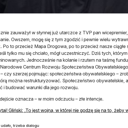
sznie zauważył w słynnej już utarczce z TVP pan wicepremier, p
anie. Owszem, mogę się z tym zgodzić i pewnie wielu wytrawn
. Po to przecież Mapa Drogowa, po to przecież nasze ciągłe sp
eśli tylko mu się chciało, mógł uczestniczyć. Dziś tych, którym 
inowanych. Jednocześnie na kolanie i rzutem na taśmę funduj
 Narodowe Centrum Rozwoju Społeczeństwa Obywatelskiego. 
 – czy szerzej pojmując: społeczeństwa obywatelskiego – zrobić 
którą można restrukturyzować. Społeczeństwo obywatelskie, a
ć i budować warunki dla jego rozwoju.
dejście oznacza – w moim odczuciu – złe intencje.
taj! Gliński: „To jest wojna, w której nie godzę się na to, żeby
 udało, trzeba dialogu