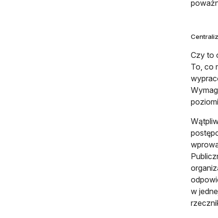
poważn
Centrali
Czy to 
To, co 
wypraco
Wymaga 
poziomi
Wątpliw
postępo
wprowad
Publicz
organiz
odpowie
w jedne
rzeczni