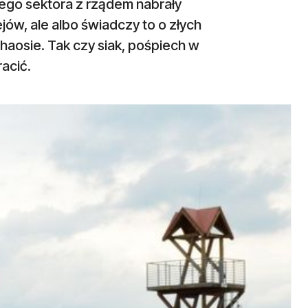
ego sektora z rządem nabrały
jów, ale albo świadczy to o złych
aosie. Tak czy siak, pośpiech w
acić.