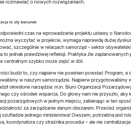
ie rozmawiać o nowych rozwiązaniach.
zacja to zły kierunek
odpowiedni czas na wprowadzanie projektu ustawy o Narodo
można wyczytać w projekcie, wymaga naprawdę dużej dyskusji. 
wać, szczególnie w relacjach samorząd – sektor obywatelski
to jednak prawdziwej refleksji. Praktyka źle zaplanowanyc
e centralnym szybko może zejść w dół.
ości budzi to, czy najpierw nie powinien powstać Program, a 
waliśmy w naszym samorządzie. Najpierw przygotowaliśmy w 
ził określone narzędzia: m.in. Biuro Organizacji Pozarządow
nego czy ośrodek wsparcia. Do głowy nam nie przyszło, aby
acji pozarządowych w jednym miejscu, zabierając w ten sp
dzialność za zarządzanie danym obszarem. Przecież organiz
j szufladzie jednego ministerstwa! Owszem, potrzebna jest rola 
ka, koordynatora czy strażnika procedur – ale nie centralizacj