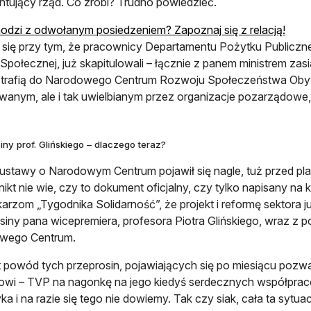
ntujący rząd. Co zrobi? Trudno powiedzieć.
otwie
odzi z odwołanym posiedzeniem? Zapoznaj się z relacją!
się przy tym, że pracownicy Departamentu Pożytku Publiczneg
i Społecznej, już skapitulowali – łącznie z panem ministrem zas
 trafią do Narodowego Centrum Rozwoju Społeczeństwa Obywa
wanym, ale i tak uwielbianym przez organizacje pozarządowe
iny prof. Glińskiego – dlaczego teraz?
 ustawy o Narodowym Centrum pojawił się nagle, tuż przed 
 nikt nie wie, czy to dokument oficjalny, czy tylko napisany na 
karzom „Tygodnika Solidarność”, że projekt i reformę sektora j
siny pana wicepremiera, profesora Piotra Glińskiego, wraz z
wego Centrum.
st powód tych przeprosin, pojawiających się po miesiącu pozwa
rowi – TVP na nagonkę na jego kiedyś serdecznych współpr
tyka i na razie się tego nie dowiemy. Tak czy siak, cała ta syt