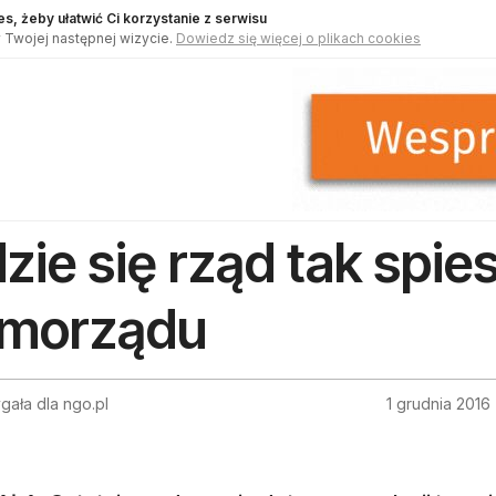
s, żeby ułatwić Ci korzystanie z serwisu
 Twojej następnej wizycie.
Dowiedz się więcej o plikach cookies
zie się rząd tak spie
morządu
ygała dla ngo.pl
1 grudnia 2016