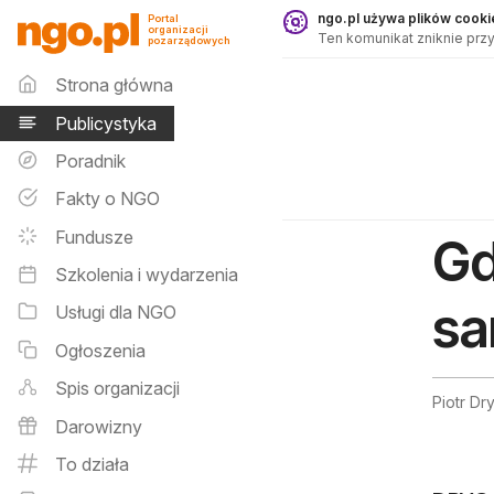
Publicystyka - ngo.pl
ngo.pl używa plików cookie
Portal
organizacji
Ten komunikat zniknie przy
pozarządowych
Menu główne
Strona główna
Publicystyka
Poradnik
Fakty o NGO
Fundusze
Gd
Szkolenia i wydarzenia
sa
Usługi dla NGO
Ogłoszenia
Spis organizacji
Piotr Dr
Darowizny
To działa