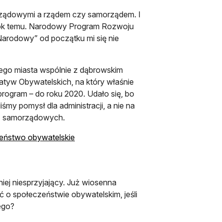
rządowymi a rządem czy samorządem. I
 rok temu. Narodowy Program Rozwoju
arodowy” od początku mi się nie
jego miasta wspólnie z dąbrowskim
tyw Obywatelskich, na który właśnie
 program – do roku 2020. Udało się, bo
my pomysł dla administracji, a nie na
adz samorządowych.
otwiera się w nowej karcie
zeństwo obywatelskie
iej niesprzyjający. Już wiosenna
ć o społeczeństwie obywatelskim, jeśli
ego?