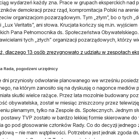
ciąg wydarzeń każdy zna. Prace w grupach eksperckich nad 
zników demokracji przez rząd, kompromitacja Polski na arenie
eciw organizacjom pozarządowym. Tym „złym”, bo o tych „dob
i „Lux Veritatis”, ani słowa. Krucjata kończy się m.in. wyjści
kich Pana Pełnomocnika ds. Społeczeństwa Obywatelskiego. E
awicielami tych „złych” organizacji pozarządowych, którzy wi
, dlaczego 13 osób zrezygnowało z udziału w zespołach eks
a Rada, pogodzeni urzędnicy
e dni przyniosły odwołanie planowanego we wrześniu posiedz
nego, na którym zanosiło się na dyskusję o nagonce mediów p
miała skutki wielce rażące. Przez lata mozolnie budowany pozy
ść obywatelska, został w miesiąc zniszczony przez telewizję p
eniu plenarnym, tylko na Zespole ds. Społecznych. Jednym s
 postawy TVP zostało w bardzo lekkiej formie skierowane d
a go pod głosowanie członków Rady. Co do decyzji jednego z
dową – nie mam wątpliwości. Potrzebna jest jednak zgoda drug