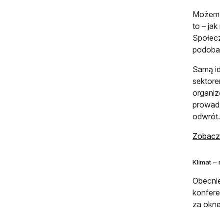
Możemy
to – ja
Społecz
podobał
Samą id
sektore
organiz
prowadz
odwrót.
Zobacz 
Klimat –
Obecnie
konfere
za okne