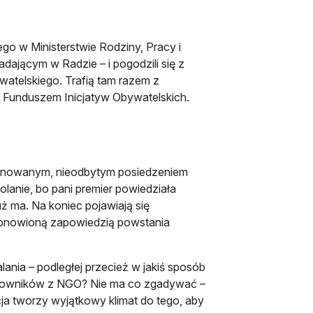
ra się w nowej karcie
o w Ministerstwie Rodziny, Pracy i
iadającym w Radzie – i pogodzili się z
telskiego. Trafią tam razem z
, Funduszem Inicjatyw Obywatelskich.
planowanym, nieodbytym posiedzeniem
kolanie, bo pani premier powiedziała
uż ma. Na koniec pojawiają się
 ponowioną zapowiedzią powstania
lania – podległej przecież w jakiś sposób
acowników z NGO? Nie ma co zgadywać –
uacja tworzy wyjątkowy klimat do tego, aby