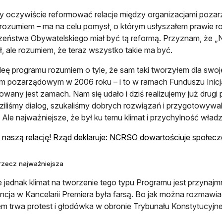
 oczywiście reformować relacje między organizacjami poza
k rozumiem – ma na celu pomysł, o którym usłyszałem prawie
eństwa Obywatelskiego miał być tą reformą. Przyznam, że „N
, ale rozumiem, że teraz wszystko takie ma być.
eę programu rozumiem o tyle, że sam taki tworzyłem dla swo
m pozarządowym w 2006 roku – i to w ramach Funduszu Inicja
owany jest zamach. Nam się udało i dziś realizujemy już drugi
iliśmy dialog, szukaliśmy dobrych rozwiązań i przygotowywaliś
 Ale najważniejsze, że był ku temu klimat i przychylność wł
naszą relację! Rząd deklaruje: NCRSO dowartościuje społec
 rzecz najważniejsza
 jednak klimat na tworzenie tego typu Programu jest przynajmn
ncja w Kancelarii Premiera była farsą. Bo jak można rozmawia
m trwa protest i głodówka w obronie Trybunału Konstytucyjn