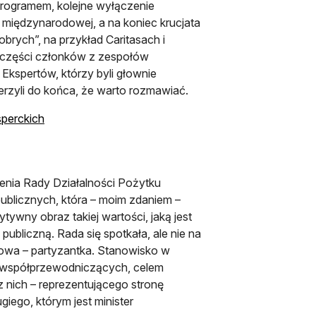
programem, kolejne wyłączenie
 międzynarodowej, a na koniec krucjata
rych”, na przykład Caritasach i
em części członków z zespołów
kspertów, którzy byli głownie
erzyli do końca, że warto rozmawiać.
otwiera się w nowej karcie
perckich
enia Rady Działalności Pożytku
ublicznych, która – moim zdaniem –
tywny obraz takiej wartości, jaką jest
ubliczną. Rada się spotkała, ale nie na
łowa – partyzantka. Stanowisko w
o współprzewodniczących, celem
 nich – reprezentującego stronę
iego, którym jest minister