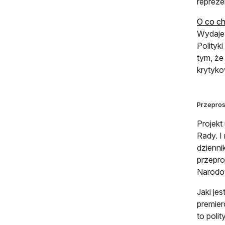
repreze
O co ch
Wydaje 
Polityk
tym, że
krytyko
Przepros
Projekt
Rady. I
dzienni
przepro
Narodo
Jaki je
premie
to poli