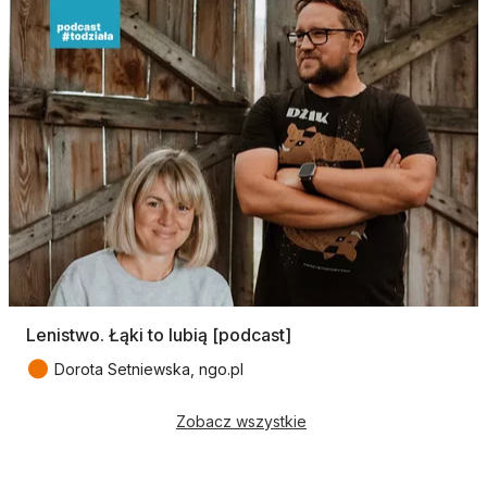
Lenistwo. Łąki to lubią [podcast]
●
Dorota Setniewska, ngo.pl
Zobacz wszystkie