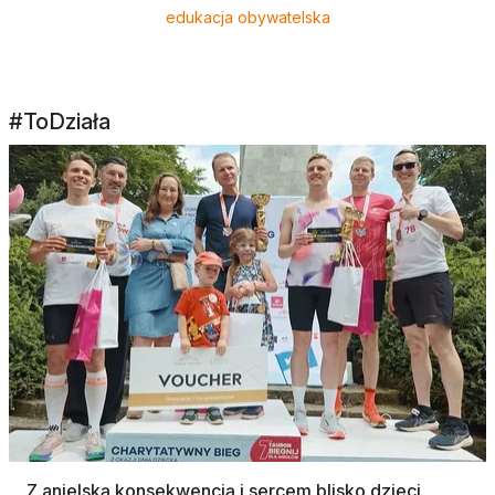
edukacja obywatelska
#ToDziała
Z anielską konsekwencją i sercem blisko dzieci.