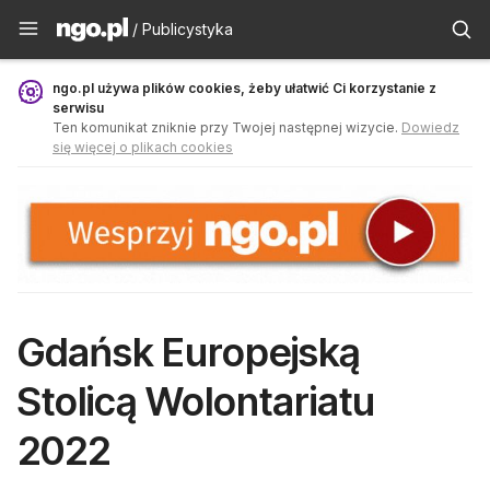
Publicystyka - ngo.pl
/ Publicystyka
ngo.pl używa plików cookies, żeby ułatwić Ci korzystanie z
serwisu
Ten komunikat zniknie przy Twojej następnej wizycie.
Dowiedz
się więcej o plikach cookies
Gdańsk Europejską
Stolicą Wolontariatu
2022