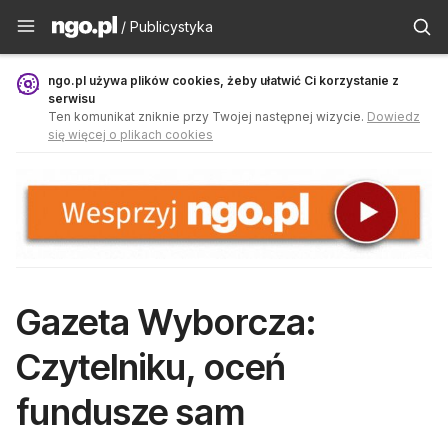
Publicystyka - ngo.pl
/ Publicystyka
ngo.pl używa plików cookies, żeby ułatwić Ci korzystanie z
serwisu
Ten komunikat zniknie przy Twojej następnej wizycie.
Dowiedz
się więcej o plikach cookies
Gazeta Wyborcza:
Czytelniku, oceń
fundusze sam