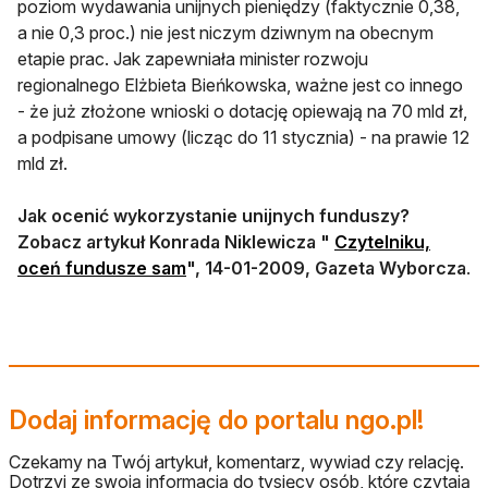
poziom wydawania unijnych pieniędzy (faktycznie 0,38,
a nie 0,3 proc.) nie jest niczym dziwnym na obecnym
etapie prac. Jak zapewniała minister rozwoju
regionalnego Elżbieta Bieńkowska, ważne jest co innego
- że już złożone wnioski o dotację opiewają na 70 mld zł,
a podpisane umowy (licząc do 11 stycznia) - na prawie 12
mld zł.
Jak ocenić wykorzystanie unijnych funduszy?
Zobacz artykuł Konrada Niklewicza "
Czytelniku,
oceń fundusze sam
", 14-01-2009, Gazeta Wyborcza
.
Dodaj informację do portalu ngo.pl!
Czekamy na Twój artykuł, komentarz, wywiad czy relację.
Dotrzyj ze swoją informacją do tysięcy osób, które czytają