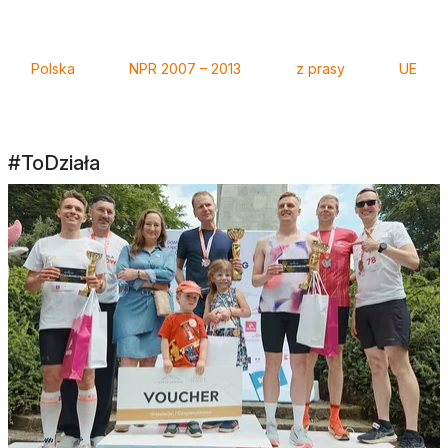
Tagi
Polska
NPR 2007 – 2013
z prasy
UE
#ToDziała