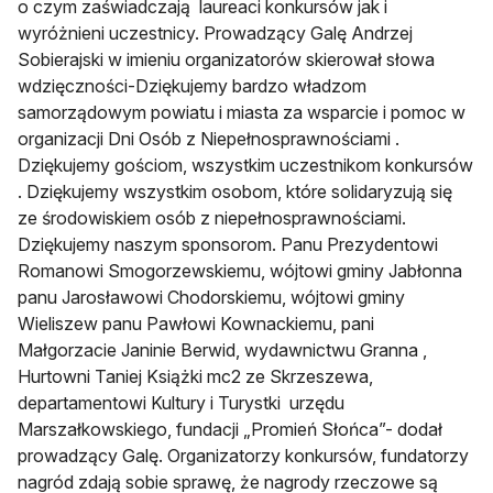
o czym zaświadczają laureaci konkursów jak i
wyróżnieni uczestnicy. Prowadzący Galę Andrzej
Sobierajski w imieniu organizatorów skierował słowa
wdzięczności-Dziękujemy bardzo władzom
samorządowym powiatu i miasta za wsparcie i pomoc w
organizacji Dni Osób z Niepełnosprawnościami .
Dziękujemy gościom, wszystkim uczestnikom konkursów
. Dziękujemy wszystkim osobom, które solidaryzują się
ze środowiskiem osób z niepełnosprawnościami.
Dziękujemy naszym sponsorom. Panu Prezydentowi
Romanowi Smogorzewskiemu, wójtowi gminy Jabłonna
panu Jarosławowi Chodorskiemu, wójtowi gminy
Wieliszew panu Pawłowi Kownackiemu, pani
Małgorzacie Janinie Berwid, wydawnictwu Granna ,
Hurtowni Taniej Książki mc2 ze Skrzeszewa,
departamentowi Kultury i Turystki urzędu
Marszałkowskiego, fundacji „Promień Słońca”- dodał
prowadzący Galę. Organizatorzy konkursów, fundatorzy
nagród zdają sobie sprawę, że nagrody rzeczowe są