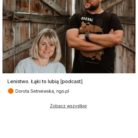
Lenistwo. Łąki to lubią [podcast]
●
Dorota Setniewska, ngo.pl
Zobacz wszystkie