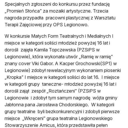
Specjalnych zgłoszeni do konkursu przez fundację
„Promień Słońca” za mozaiki artystyczne. Trzecia
nagroda przypadła pracowni plastycznej z Warsztatu
Terapii Zajęciowej przy OPS Legionowo.
W konkursie Małych Form Teatralnych i Medialnych I
miejsce w kategorii soliści młodzież powyżej 16 lat i
dorośli zajęła Kamila Topczewska (PZSiPS w
Legionowie), która wykonała utwór „Ramię w ramię”
znany cover Viki Gabor. A Kacper Grochowski(SP1) w
Legionowie) zdobył rewelacyjnym wykonaniem piosenki
„Kropka” I miejsce w kategorii soliści do lat 16. I miejsce
w kategorii grupy taneczne- młodzież powyżej 16 lat i
dorośli zajął zespół „Roztańczeni” (PZSiPS w
Legionowie i zdobył tym samym nagrodę wójta gminy
Jabłonna pana Jarosława Chodorskiego. W kategorii
grupy teatralne byli bezkonkurencyjni i zdobyli pierwsze
miejsce „Wkręceni” grupa teatralna Legionowskiego
Stowarzyszenie Amicus, która przedstawiła pełen