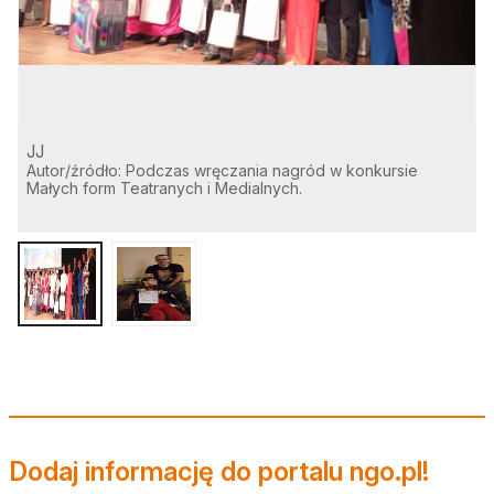
JJ
J
Autor/źródło: Podczas wręczania nagród w konkursie
A
Małych form Teatranych i Medialnych.
T
I
L
Dodaj informację do portalu ngo.pl!