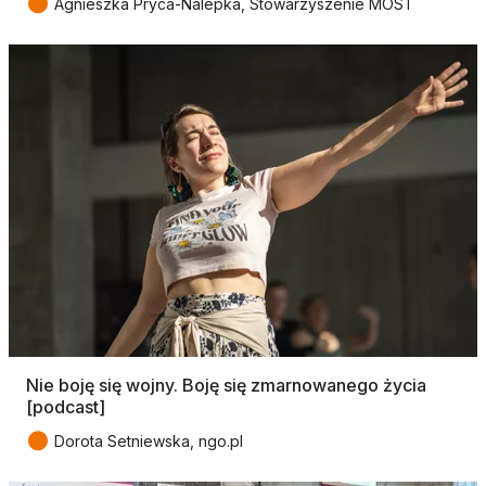
●
Agnieszka Pryca-Nalepka, Stowarzyszenie MOST
Nie boję się wojny. Boję się zmarnowanego życia
[podcast]
●
Dorota Setniewska, ngo.pl