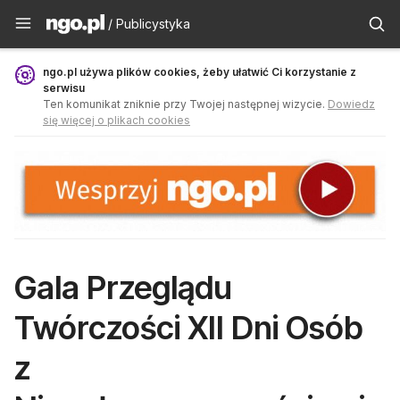
Publicystyka - ngo.pl
/ Publicystyka
ngo.pl używa plików cookies, żeby ułatwić Ci korzystanie z
serwisu
Ten komunikat zniknie przy Twojej następnej wizycie.
Dowiedz
się więcej o plikach cookies
Gala Przeglądu
Twórczości XII Dni Osób
z