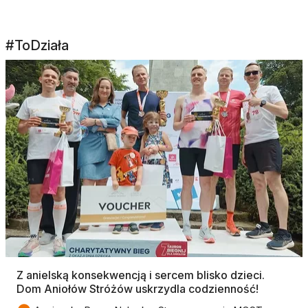
#ToDziała
Z anielską konsekwencją i sercem blisko dzieci.
Dom Aniołów Stróżów uskrzydla codzienność!