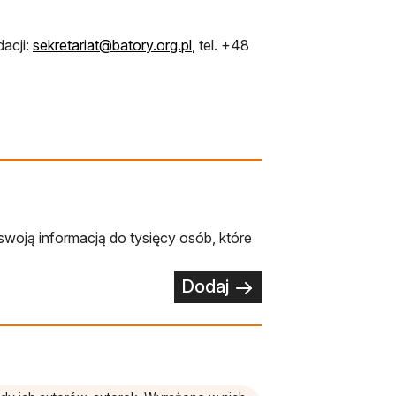
otwiera się w nowej karcie
acji:
sekretariat@batory.org.pl
,
tel. +48
swoją informacją do tysięcy osób, które
Dodaj