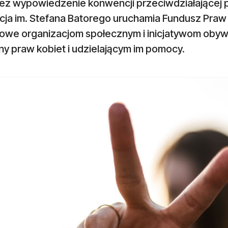
ez wypowiedzenie konwencji przeciwdziałającej 
cja im. Stefana Batorego uruchamia Fundusz Praw 
sowe organizacjom społecznym i inicjatywom obywa
y praw kobiet i udzielającym im pomocy.