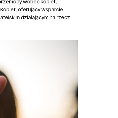
przemocy wobec kobiet,
Kobiet, oferujący wsparcie
telskim działającym na rzecz