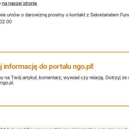
otwiera się w nowej karcie
e
na naszej stronie
ie umów o darowiznę prosimy o kontakt z Sekretariatem Fund
 02 00
 informację do portalu ngo.pl!
 na Twój artykuł, komentarz, wywiad czy relację. Dotrzyj ze 
ngo.pl.