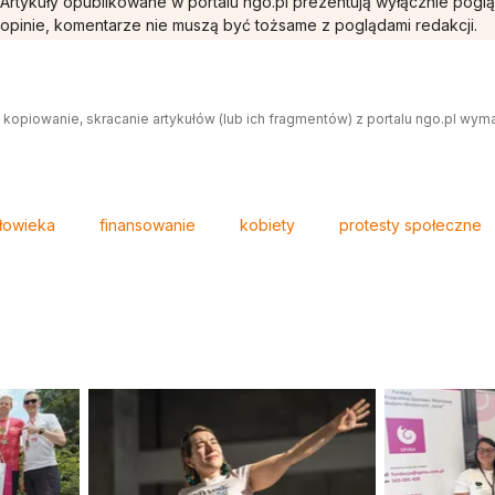
Artykuły opublikowane w portalu ngo.pl prezentują wyłącznie pogl
opinie, komentarze nie muszą być tożsame z poglądami redakcji.
 kopiowanie, skracanie artykułów (lub ich fragmentów) z portalu ngo.pl wym
łowieka
finansowanie
kobiety
protesty społeczne