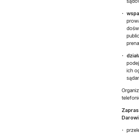
sądo
wspa
prowa
doświ
publi
prenat
dział
podej
ich o
sądam
Organiz
telefon
Zapras
Darowi
prze