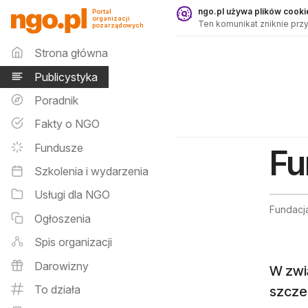
Publicystyka - ngo.pl
ngo.pl używa plików cookie
Portal
organizacji
Ten komunikat zniknie przy
pozarządowych
Menu główne
Strona główna
Publicystyka
Poradnik
Fakty o NGO
Fundusze
Fu
Szkolenia i wydarzenia
Usługi dla NGO
Fundacja
Ogłoszenia
Spis organizacji
Darowizny
W zwi
To działa
szczeg