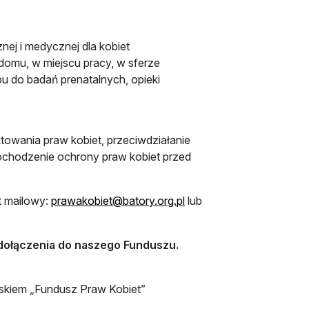
ej i medycznej dla kobiet
domu, w miejscu pracy, w sferze
u do badań prenatalnych, opieki
owania praw kobiet, przeciwdziałanie
dochodzenie ochrony praw kobiet przed
otwiera się w nowej karc
t mailowy:
prawakobiet@batory.org.pl
lub
 dołączenia do naszego Funduszu.
skiem „Fundusz Praw Kobiet”