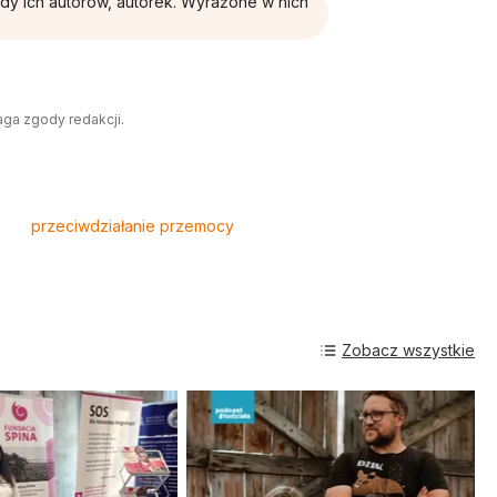
ądy ich autorów, autorek. Wyrażone w nich
aga zgody redakcji.
przeciwdziałanie przemocy
Zobacz wszystkie