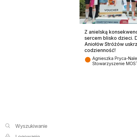
Z anielską konsekwenc
sercem blisko dzieci.
Aniołów Stróżów uskr
codzienność!
●
Agnieszka Pryca-Nal
Stowarzyszenie MOS
Wyszukiwarka i logowanie
Wyszukiwanie
Logowanie