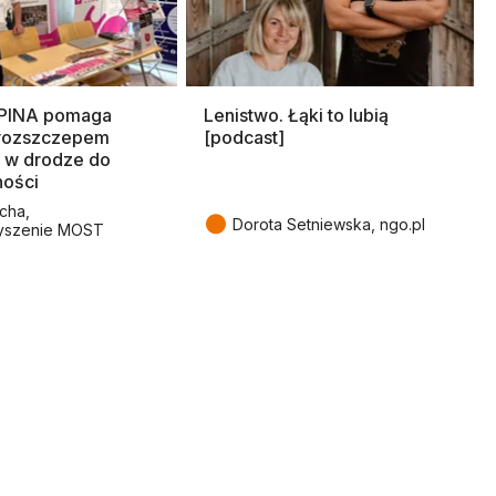
SPINA pomaga
Lenistwo. Łąki to lubią
rozszczepem
[podcast]
 w drodze do
ności
cha,
●
Dorota Setniewska, ngo.pl
yszenie MOST