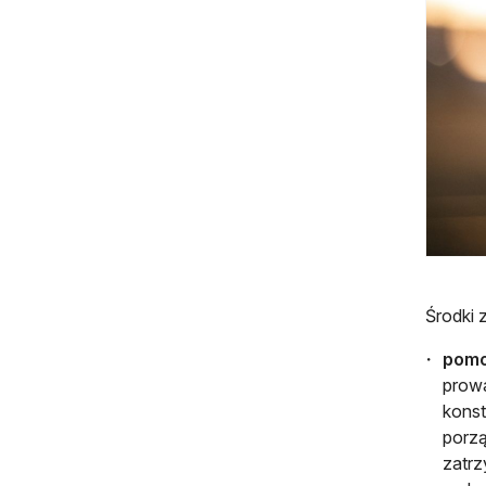
Środki 
pomo
prowa
konst
porzą
zatr