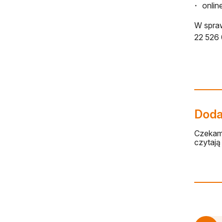
onlin
W spraw
22 526
Dodaj
Czekamy
czytają 