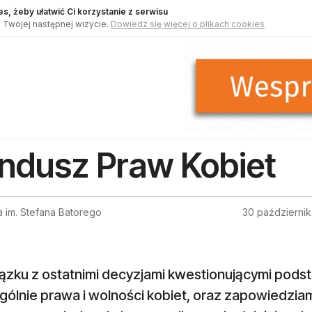
s, żeby ułatwić Ci korzystanie z serwisu
 Twojej następnej wizycie.
Dowiedz się więcej o plikach cookies
ndusz Praw Kobiet
 im. Stefana Batorego
30 październi
ązku z ostatnimi decyzjami kwestionującymi pod
ólnie prawa i wolności kobiet, oraz zapowiedziam