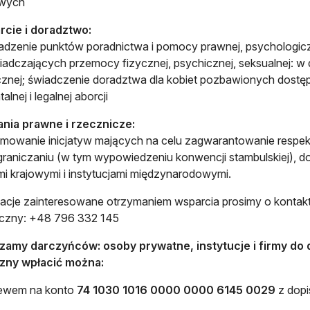
wych
rcie i doradztwo:
dzenie punktów poradnictwa i pomocy prawnej, psychologiczn
adczających przemocy fizycznej, psychicznej, seksualnej: w 
cznej; świadczenie doradztwa dla kobiet pozbawionych dostęp
alnej i legalnej aborcji
ania prawne i rzecznicze:
mowanie inicjatyw mających na celu zagwarantowanie respekt
graniczaniu (w tym wypowiedzeniu konwencji stambulskiej), 
i krajowymi i instytucjami międzynarodowymi.
acje zainteresowane otrzymaniem wsparcia prosimy o kontak
iczny: +48 796 332 145
zamy darczyńców: osoby prywatne, instytucje i firmy do
zny wpłacić można:
lewem na konto
74 1030 1016 0000 0000 6145 0029
z dopi