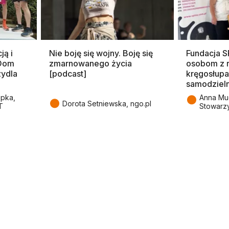
ją i
Nie boję się wojny. Boję się
Fundacja 
 Dom
zmarnowanego życia
osobom z 
zydla
[podcast]
kręgosłupa
samodziel
●
epka,
Anna Mu
●
Dorota Setniewska, ngo.pl
T
Stowarz