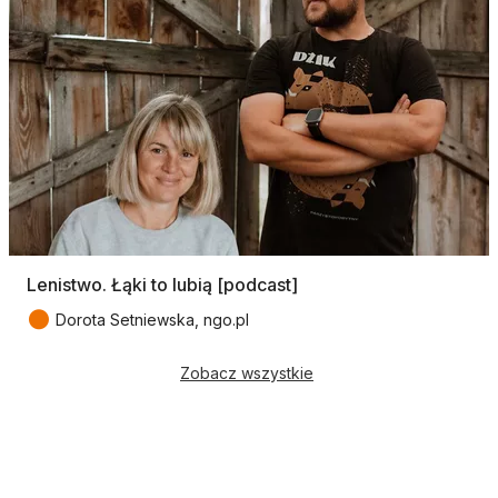
Lenistwo. Łąki to lubią [podcast]
●
Dorota Setniewska, ngo.pl
Zobacz wszystkie