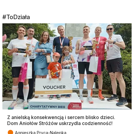
#ToDziała
Z anielską konsekwencją i sercem blisko dzieci.
Dom Aniołów Stróżów uskrzydla codzienność!
●
Agnieszka Pryca-Nalepka