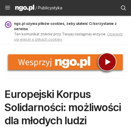
Publicystyka - ngo.pl
/ Publicystyka
ngo.pl używa plików cookies, żeby ułatwić Ci korzystanie z
serwisu
Ten komunikat zniknie przy Twojej następnej wizycie.
Dowiedz
się więcej o plikach cookies
Europejski Korpus
Solidarności: możliwości
dla młodych ludzi