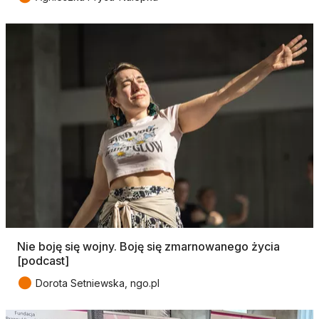
Nie boję się wojny. Boję się zmarnowanego życia
[podcast]
●
Dorota Setniewska, ngo.pl