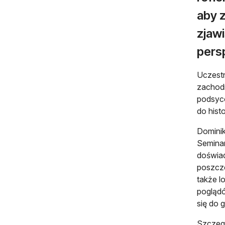
aby z
zjaw
pers
Uczestn
zachodn
podsyc
do hist
Dominik
Seminar
doświad
poszcze
także l
poglądó
się do 
Szczegó