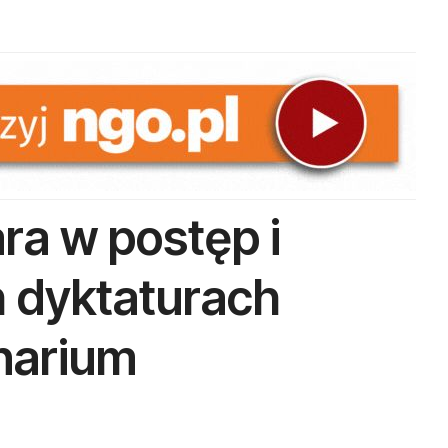
ra w postęp i
h dyktaturach
narium