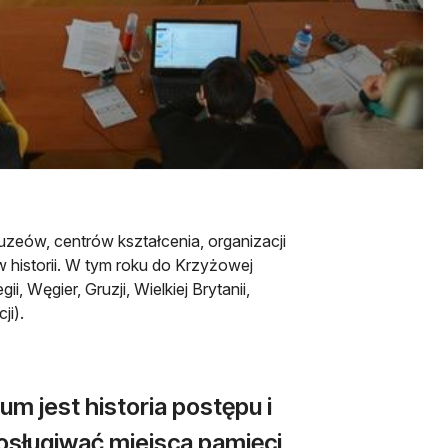
uzeów, centrów kształcenia, organizacji
 historii. W tym roku do Krzyżowej
, Węgier, Gruzji, Wielkiej Brytanii,
ji).
 jest historia postępu i
osługiwać miejsca pamięci,