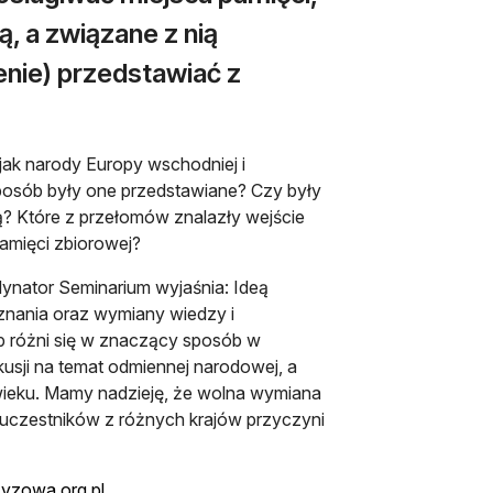
, a związane z nią
enie) przedstawiać z
 jak narody Europy wschodniej i
sposób były one przedstawiane? Czy były
 Które z przełomów znalazły wejście
pamięci zbiorowej?
ynator Seminarium wyjaśnia: Ideą
znania oraz wymiany wiedzy i
b różni się w znaczący sposób w
usji na temat odmiennej narodowej, a
X wieku. Mamy nadzieję, że wolna wymiana
 uczestników z różnych krajów przyczyni
yzowa.org.pl
.