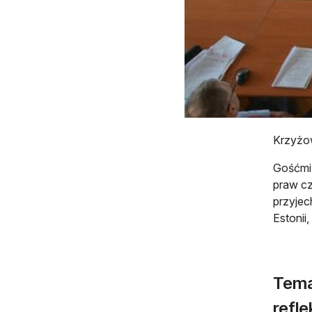
Krzyżo
Gośćmi 
praw cz
przyjech
Estonii,
Tema
refle