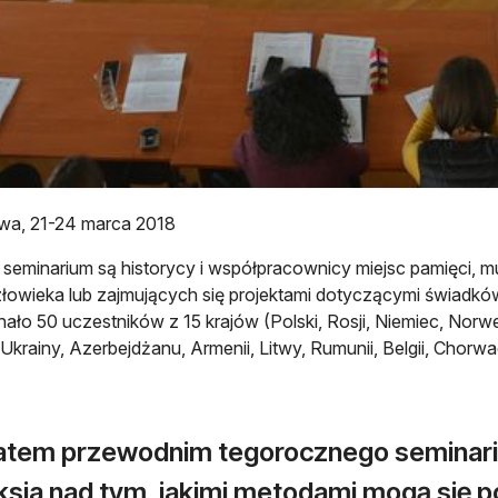
wa, 21-24 marca 2018
seminarium są historycy i współpracownicy miejsc pamięci, m
łowieka lub zajmujących się projektami dotyczącymi świadków
ało 50 uczestników z 15 krajów (Polski, Rosji, Niemiec, Norwegii
 Ukrainy, Azerbejdżanu, Armenii, Litwy, Rumunii, Belgii, Chorwac
tem przewodnim tegorocznego seminarium
ksja nad tym, jakimi metodami mogą się p