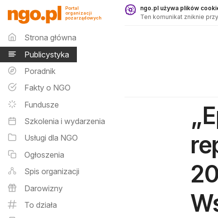
Publicystyka - ngo.pl
ngo.pl używa plików cookie
Portal
organizacji
Ten komunikat zniknie przy
pozarządowych
Menu główne
Strona główna
Publicystyka
Poradnik
Fakty o NGO
Fundusze
„E
Szkolenia i wydarzenia
re
Usługi dla NGO
Ogłoszenia
20
Spis organizacji
Darowizny
Ws
To działa