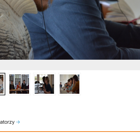
zatorzy
🡢