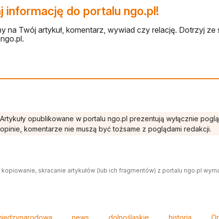
 informację do portalu ngo.pl!
 na Twój artykuł, komentarz, wywiad czy relację. Dotrzyj ze 
ngo.pl.
Artykuły opublikowane w portalu ngo.pl prezentują wyłącznie pogl
opinie, komentarze nie muszą być tożsame z poglądami redakcji.
 kopiowanie, skracanie artykułów (lub ich fragmentów) z portalu ngo.pl wym
międzynarodowa
news
dolnośląskie
historia
Or