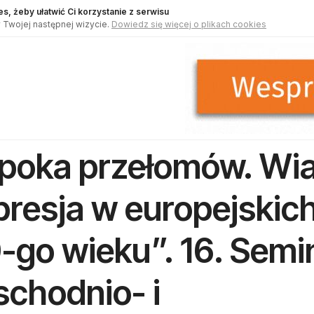
s, żeby ułatwić Ci korzystanie z serwisu
 Twojej następnej wizycie.
Dowiedz się więcej o plikach cookies
poka przełomów. Wia
presja w europejskic
-go wieku”. 16. Semi
chodnio- i