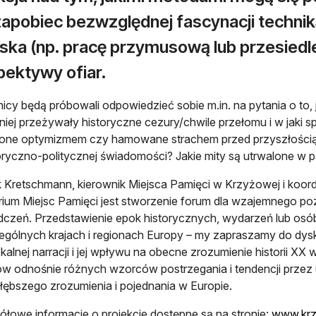
apobiec bezwzględnej fascynacji techniką
iska (np. pracę przymusową lub przesiedl
pektywy ofiar.
icy będą próbowali odpowiedzieć sobie m.in. na pytania o to,
iej przeżywały historyczne cezury/chwile przełomu i w jaki 
one optymizmem czy hamowane strachem przed przyszłością?
oryczno-politycznej świadomości? Jakie mity są utrwalone w 
 Kretschmann, kierownik Miejsca Pamięci w Krzyżowej i koord
ium Miejsc Pamięci jest stworzenie forum dla wzajemnego po
czeń. Przedstawienie epok historycznych, wydarzeń lub osó
gólnych krajach i regionach Europy – my zapraszamy do dysk
okalnej narracji i jej wpływu na obecne zrozumienie historii X
w odnośnie różnych wzorców postrzegania i tendencji przez
głębszego zrozumienia i pojednania w Europie.
łowe informacje o projekcie dostępne są na stronie:
www.krz