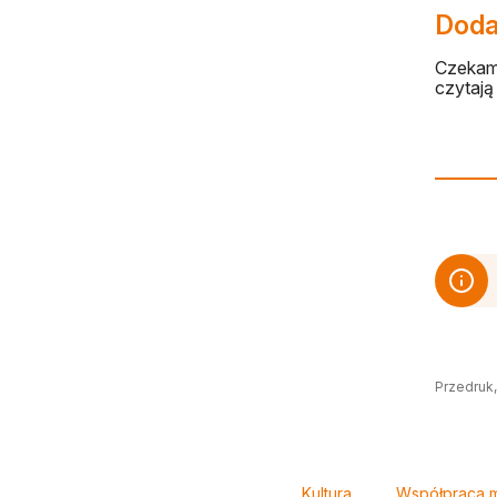
Dodaj
Czekamy
czytają 
Przedruk,
Tagi
Kultura
Współpraca 