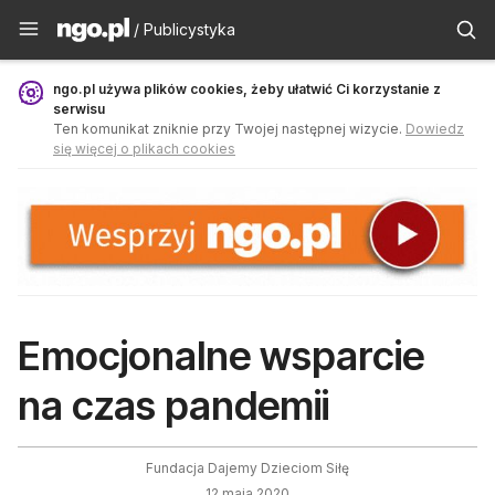
Publicystyka - ngo.pl
/ Publicystyka
ngo.pl używa plików cookies, żeby ułatwić Ci korzystanie z
serwisu
Ten komunikat zniknie przy Twojej następnej wizycie.
Dowiedz
się więcej o plikach cookies
Emocjonalne wsparcie
na czas pandemii
Fundacja Dajemy Dzieciom Siłę
12 maja 2020