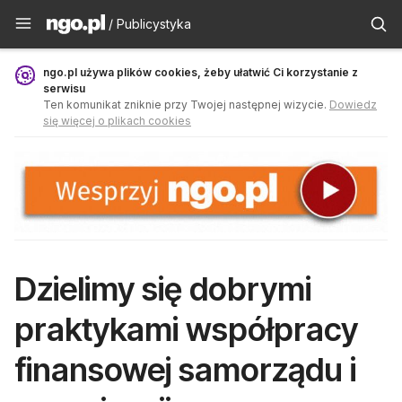
Publicystyka - ngo.pl
/ Publicystyka
ngo.pl używa plików cookies, żeby ułatwić Ci korzystanie z
serwisu
Ten komunikat zniknie przy Twojej następnej wizycie.
Dowiedz
się więcej o plikach cookies
Dzielimy się dobrymi
praktykami współpracy
finansowej samorządu i