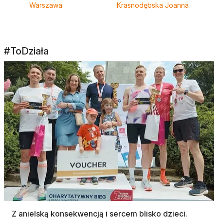
Warszawa
Krasnodębska Joanna
#ToDziała
Z anielską konsekwencją i sercem blisko dzieci.