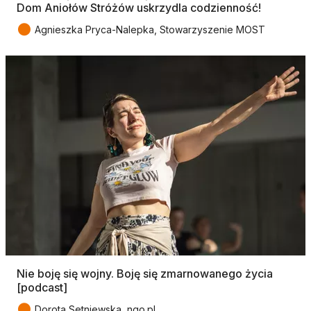
Dom Aniołów Stróżów uskrzydla codzienność!
●
Agnieszka Pryca-Nalepka, Stowarzyszenie MOST
Nie boję się wojny. Boję się zmarnowanego życia
[podcast]
●
Dorota Setniewska, ngo.pl