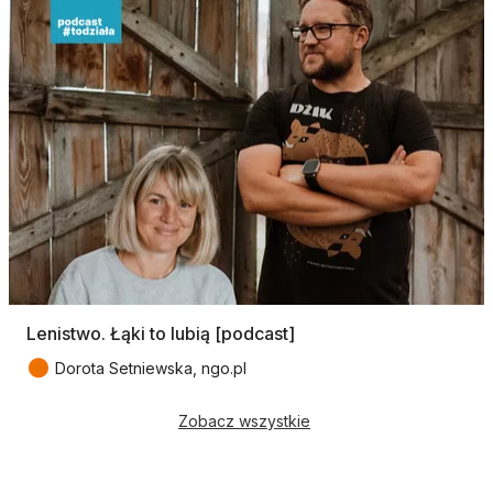
Lenistwo. Łąki to lubią [podcast]
●
Dorota Setniewska, ngo.pl
Zobacz wszystkie