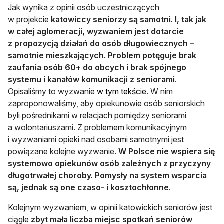
Jak wynika z opinii osób uczestniczących
w projekcie
katowiccy seniorzy są samotni. I, tak jak
w całej aglomeracji, wyzwaniem jest dotarcie
z propozycją działań do osób długowiecznych –
samotnie mieszkających. Problem potęguje brak
zaufania osób 60+ do obcych i brak spójnego
systemu i kanałów komunikacji z seniorami
.
otwiera się w nowej k
Opisaliśmy to wyzwanie
w tym tekście
. W nim
zaproponowaliśmy, aby opiekunowie osób seniorskich
byli pośrednikami w relacjach pomiędzy seniorami
a wolontariuszami. Z problemem komunikacyjnym
i wyzwaniami opieki nad osobami samotnymi jest
powiązane kolejne wyzwanie.
W Polsce nie wspiera się
systemowo opiekunów osób zależnych z przyczyny
długotrwałej choroby. Pomysły na system wsparcia
są, jednak są one czaso- i kosztochłonne
.
Kolejnym wyzwaniem, w opinii katowickich seniorów jest
ciągle
zbyt mała liczba miejsc spotkań seniorów