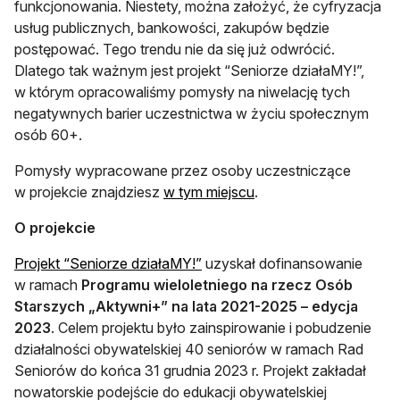
funkcjonowania. Niestety, można założyć, że cyfryzacja
usług publicznych, bankowości, zakupów będzie
postępować. Tego trendu nie da się już odwrócić.
Dlatego tak ważnym jest projekt “Seniorze działaMY!”,
w którym opracowaliśmy pomysły na niwelację tych
negatywnych barier uczestnictwa w życiu społecznym
osób 60+.
Pomysły wypracowane przez osoby uczestniczące
otwiera się w nowej ka
w projekcie znajdziesz
w tym miejscu
.
O projekcie
otwiera się w nowej karcie
Projekt “Seniorze działaMY!”
uzyskał dofinansowanie
w ramach
Programu wieloletniego na rzecz Osób
Starszych „Aktywni+” na lata 2021-2025 – edycja
2023
. Celem projektu było zainspirowanie i pobudzenie
działalności obywatelskiej 40 seniorów w ramach Rad
Seniorów do końca 31 grudnia 2023 r. Projekt zakładał
nowatorskie podejście do edukacji obywatelskiej