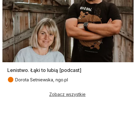
Lenistwo. Łąki to lubią [podcast]
●
Dorota Setniewska, ngo.pl
Zobacz wszystkie