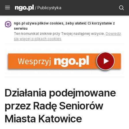
Publicystyka - ngo.pl
/ Publicystyka
ngo.pl używa plików cookies, żeby ułatwić Ci korzystanie z
serwisu
Ten komunikat zniknie przy Twojej następnej wizycie.
Dowiedz
się więcej o plikach cookies
Działania podejmowane
przez Radę Seniorów
Miasta Katowice