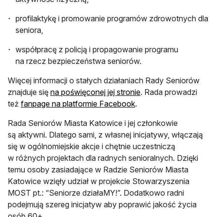
profilaktykę i promowanie programów zdrowotnych dla
seniora,
współpracę z policją i propagowanie programu
na rzecz bezpieczeństwa seniorów.
Więcej informacji o stałych działaniach Rady Seniorów
otwiera się w nowej k
znajduje się
na poświęconej jej stronie
. Rada prowadzi
otwiera się w nowej kar
też
fanpage na platformie Facebook
.
Rada Seniorów Miasta Katowice i jej członkowie
są aktywni. Dlatego sami, z własnej inicjatywy, włączają
się w ogólnomiejskie akcje i chętnie uczestniczą
w różnych projektach dla radnych senioralnych. Dzięki
temu osoby zasiadające w Radzie Seniorów Miasta
Katowice wzięły udział w projekcie Stowarzyszenia
MOST pt.: “Seniorze działaMY!”. Dodatkowo radni
podejmują szereg inicjatyw aby poprawić jakość życia
osób 60+.