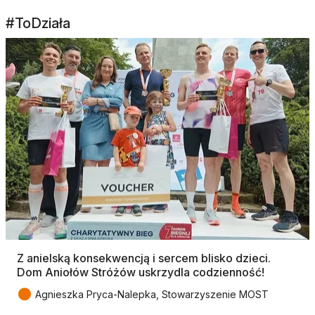
#ToDziała
Z anielską konsekwencją i sercem blisko dzieci.
Dom Aniołów Stróżów uskrzydla codzienność!
●
Agnieszka Pryca-Nalepka, Stowarzyszenie MOST