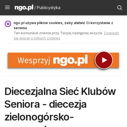
Publicystyka - ngo.pl
/ Publicystyka
ngo.pl używa plików cookies, żeby ułatwić Ci korzystanie z
serwisu
Ten komunikat zniknie przy Twojej następnej wizycie.
Dowiedz
się więcej o plikach cookies
Diecezjalna Sieć Klubów
Seniora - diecezja
zielonogórsko-