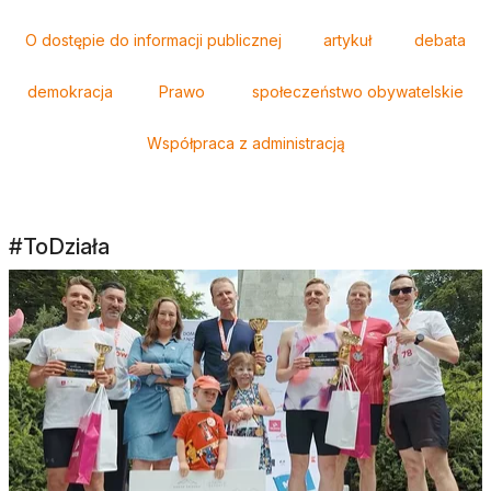
O dostępie do informacji publicznej
artykuł
debata
demokracja
Prawo
społeczeństwo obywatelskie
Współpraca z administracją
#ToDziała