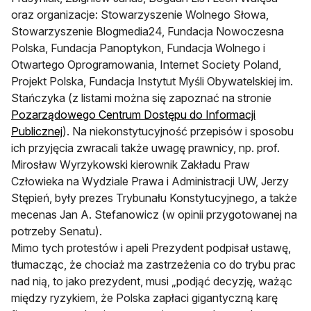
oraz organizacje: Stowarzyszenie Wolnego Słowa,
Stowarzyszenie Blogmedia24, Fundacja Nowoczesna
Polska, Fundacja Panoptykon, Fundacja Wolnego i
Otwartego Oprogramowania, Internet Society Poland,
Projekt Polska, Fundacja Instytut Myśli Obywatelskiej im.
Stańczyka (z listami można się zapoznać na stronie
Pozarządowego Centrum Dostępu do Informacji
otwiera się w nowej karcie
Publicznej
). Na niekonstytucyjność przepisów i sposobu
ich przyjęcia zwracali także uwagę prawnicy, np. prof.
Mirosław Wyrzykowski kierownik Zakładu Praw
Człowieka na Wydziale Prawa i Administracji UW, Jerzy
Stępień, były prezes Trybunału Konstytucyjnego, a także
mecenas Jan A. Stefanowicz (w opinii przygotowanej na
potrzeby Senatu).
Mimo tych protestów i apeli Prezydent podpisał ustawę,
tłumacząc, że chociaż ma zastrzeżenia co do trybu prac
nad nią, to jako prezydent, musi „podjąć decyzję, ważąc
między ryzykiem, że Polska zapłaci gigantyczną karę