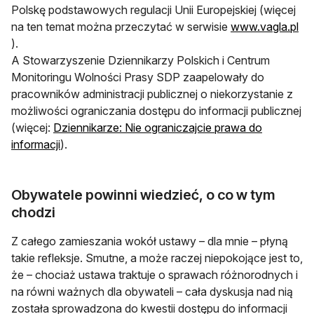
Polskę podstawowych regulacji Unii Europejskiej (więcej
na ten temat można przeczytać w serwisie
www.vagla.pl
otwiera się w nowej karcie
).
A Stowarzyszenie Dziennikarzy Polskich i Centrum
Monitoringu Wolności Prasy SDP zaapelowały do
pracowników administracji publicznej o niekorzystanie z
możliwości ograniczania dostępu do informacji publicznej
(więcej:
Dziennikarze: Nie ograniczajcie prawa do
otwiera się w nowej karcie
informacji
).
Obywatele powinni wiedzieć, o co w tym
chodzi
Z całego zamieszania wokół ustawy – dla mnie – płyną
takie refleksje. Smutne, a może raczej niepokojące jest to,
że – chociaż ustawa traktuje o sprawach różnorodnych i
na równi ważnych dla obywateli – cała dyskusja nad nią
została sprowadzona do kwestii dostępu do informacji