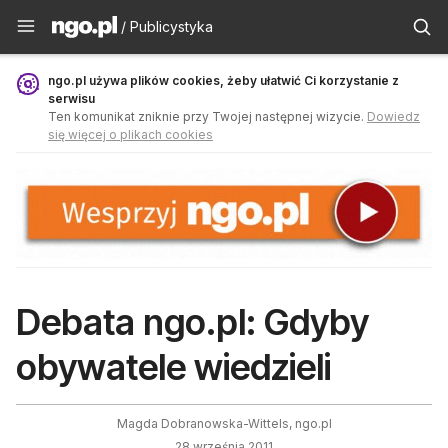
Publicystyka - ngo.pl
/ Publicystyka
ngo.pl używa plików cookies, żeby ułatwić Ci korzystanie z
serwisu
Ten komunikat zniknie przy Twojej następnej wizycie.
Dowiedz
się więcej o plikach cookies
Debata ngo.pl: Gdyby
obywatele wiedzieli
Magda Dobranowska-Wittels, ngo.pl
28 września 2011