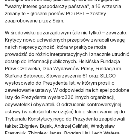
"ważny interes gospodarczy państwa", a 16 września
zmiany te – głosami posłów PO i PSL – zostały
zaaprobowane przez Sejm.
W środowisku pozarządowym (ale nie tylko) – zawrzało.
Krytycy nowo uchwalonych przepisów zwracali uwagę
na ich nieprecyzyjność, która w praktyce może
prowadzić do różnic interpretacyjnych i znacznie utrudnić
dostęp do informacji publicznych. Helsińska Fundacja
Praw Człowieka, Izba Wydawców Prasy, Fundacja im.
Stefana Batorego, Stowarzyszenie 61 oraz SLLGO
wystosowało do Prezydenta list, w którym prosili o
zawetowanie ustawy. W odpowiedzi na ich apel podobne
listy do Prezydenta wysłało336 innych organizacji,
obywatelek i obywateli. O odrzucenie kontrowersyjnej
ustawy (w całości lub w części) lub o skierowanie jej do
Trybunału Konstytucyjnego do Prezydenta zaapelowali
także: Zbigniew Bujak, Andrzej Celiński, Władysław
Frasyniuk, Zbigniew Janas, Bogdan Lis i Lech Wałęsa