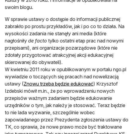
Kultury w 2016 roku. I informacje te opublikowała na
swoim blogu.
W sprawie ustawy o dostępie do informacji publicznej
zabrakło po prostu przykładów, jak i po co to działa. Na
wysokości zadania nie stanęły ani media (które
nagłośniły
de facto
tylko ostatni etap prac nad nowymi
przepisami), ani organizacje pozarządowe (które nie
zdołały przygotować atrakcyjnej akcji edukacyjnej
skierowanej do obywateli).
W kwietniu 2011 roku w opublikowanym w portalu ngo.pl
wywiadzie o toczących się pracach nad nowelizacją
otwiera się w nowe
ustawy (
Znowu trzeba będzie edukować
) Krzysztof
Izdebski mówił m.in., że po wprowadzeniu nowych
przepisów ważnym zadaniem będzie edukowanie
urzędników o tym, jak należy je stosować. Teraz będzie
to nie lada wyzwanie, szczególnie wobec
zapowiadanego przez Prezydenta zgłoszenia ustawy do
TK, co sprawia, że nowe prawo może być traktowane