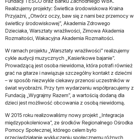
Fundacji TESCO oraz Banku Zachodniego WBK.
Realizujemy projekty: Świetlica środowiskowa Kraina
Przyjaźni, „Otwórz oczy, baw się z nami bez przemocy w
świetlicy środowiskowej”, Akademia Zdrowego
Dzieciaka, Warsztaty wrażliwości, Zimowa Akademia
Rozmaitości, Wakacyjna Akademia Rozmaitości.
W ramach projektu „Warsztaty wrażliwości” realizujemy
cykle audycji muzycznych „Kasieńkowe bajanie”.
Prowadzącą jest osoba niewidoma, która potrafi również
grać na gitarze i nawiązuje szczególny kontakt z dziećmi
– w sposób niezwykle ciekawy przenosi uczestników w
świat wyobraźni. Przy tym wydarzeniu współpracujemy z
Fundacją „Wygrajmy Razem”, a wartością dodaną dla
dzieci jest możliwość obcowania z osobą niewidomą.
W 2015 roku realizowaliśmy nowy projekt ,,Integracja
międzypokoleniowa”, ze środków Regionalnego Ośrodka
Pomocy Społecznej, którego celem było
przeciwdziałanie wykluczeniu społecznemu różnych