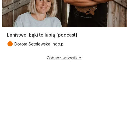
Lenistwo. Łąki to lubią [podcast]
●
Dorota Setniewska, ngo.pl
Zobacz wszystkie