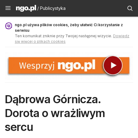
Publicystyka - ngo.pl
/ Publicystyka
ngo.pl używa plików cookies, żeby ułatwić Ci korzystanie z
serwisu
Ten komunikat zniknie przy Twojej następnej wizycie.
Dowiedz
się więcej o plikach cookies
Dąbrowa Górnicza.
Dorota o wrażliwym
sercu