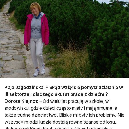
Kaja Jagodzińska: –
Skąd wziął się pomysł działania w
III sektorze i dlaczego akurat praca z dziećmi?
Dorota Klejnot:
– Od wielu lat pracuję w szkole, w
środowisku, gdzie dzieci często miały i mają smutne, a
także trudne dzieciństwo. Bliskie mi były ich problemy. Nie
wszyscy młodzi ludzie dostają równe szanse od losu,
dlatego niektórym trzeba pomóc. Nawet najmniejsza