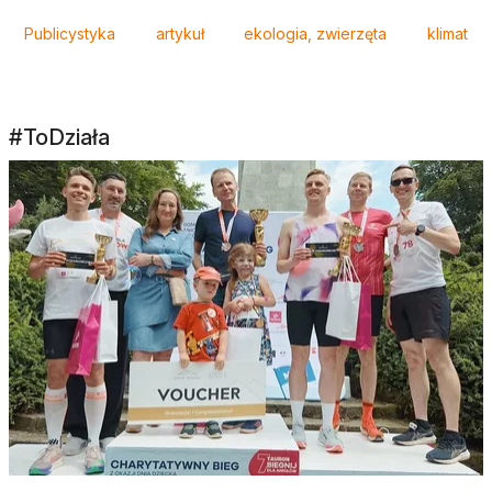
Tagi
Publicystyka
artykuł
ekologia, zwierzęta
klimat
#ToDziała