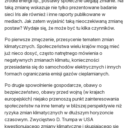
źródła energii itp., postawy społeczne ulegają zmianie. Na
taką zmianę wskazuje nie tylko prezentowane badanie
sieci Iris ale również i inne raporty publikowane w
mediach. Jak zatem wyjaśnić taką nieoczekiwaną zmianę
postaw? Wydaje się, że może być tu kilka czynników.
Po pierwsze zmęczenie, przesycenie tematem zmian
klimatycznych. Społeczeństwa wielu krajów mogą mieć
już nieco dosyć, często natrętnego mówienia o
negatywnych zmianach klimatu, konieczności
przesiadania się do samochodów elektrycznych i innych
formach ograniczania emisji gazów cieplarnianych.
Po drugie spowolnienie gospodarcze, obawy o
bezpieczeństwo, obawy przed wojną (w krajach
europejskich) niejako przenoszą punkt zainteresowania
społeczeństw na inne tematy w bliższej perspektywie niż
ryzyka zmian klimatycznych w dłuższym horyzoncie
czasowym. Zwycięstwo D. Trumpa w USA
kwestionującego zmiany klimatyczne i skupiającego się