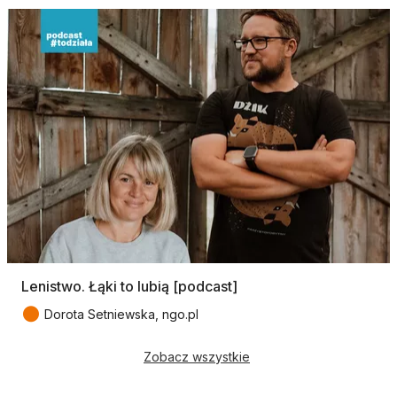
Lenistwo. Łąki to lubią [podcast]
●
Dorota Setniewska, ngo.pl
Zobacz wszystkie