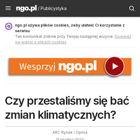
Publicystyka - ngo.pl
/ Publicystyka
ngo.pl używa plików cookies, żeby ułatwić Ci korzystanie z
serwisu
Ten komunikat zniknie przy Twojej następnej wizycie.
Dowiedz
się więcej o plikach cookies
Czy przestaliśmy się bać
zmian klimatycznych?
ARC Rynek i Opinia
11 grudnia 2024