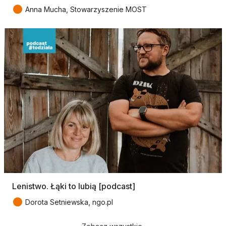
●
Anna Mucha, Stowarzyszenie MOST
Lenistwo. Łąki to lubią [podcast]
●
Dorota Setniewska, ngo.pl