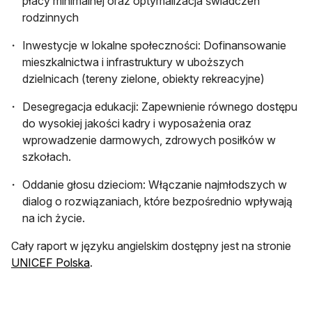
płacy minimalnej oraz optymalizacja świadczeń
rodzinnych
Inwestycje w lokalne społeczności: Dofinansowanie
mieszkalnictwa i infrastruktury w uboższych
dzielnicach (tereny zielone, obiekty rekreacyjne)
Desegregacja edukacji: Zapewnienie równego dostępu
do wysokiej jakości kadry i wyposażenia oraz
wprowadzenie darmowych, zdrowych posiłków w
szkołach.
Oddanie głosu dzieciom: Włączanie najmłodszych w
dialog o rozwiązaniach, które bezpośrednio wpływają
na ich życie.
Cały raport w języku angielskim dostępny jest na stronie
otwiera się w nowej karcie
UNICEF Polska
.