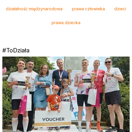
działalność międzynarodowa
prawa człowieka
dzieci
prawa dziecka
#ToDziała