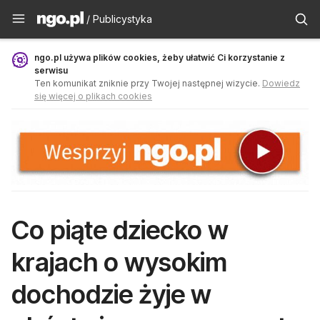
Publicystyka - ngo.pl
/ Publicystyka
ngo.pl używa plików cookies, żeby ułatwić Ci korzystanie z
serwisu
Ten komunikat zniknie przy Twojej następnej wizycie.
Dowiedz
się więcej o plikach cookies
Co piąte dziecko w
krajach o wysokim
dochodzie żyje w