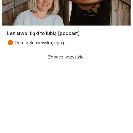
Lenistwo. Łąki to lubią [podcast]
●
Dorota Setniewska, ngo.pl
Zobacz wszystkie