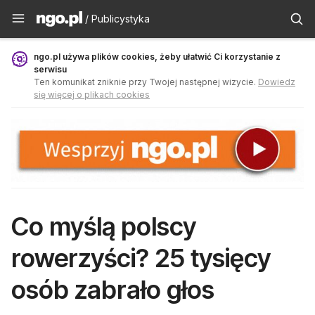
Publicystyka - ngo.pl
/ Publicystyka
ngo.pl używa plików cookies, żeby ułatwić Ci korzystanie z
serwisu
Ten komunikat zniknie przy Twojej następnej wizycie.
Dowiedz
się więcej o plikach cookies
Co myślą polscy
rowerzyści? 25 tysięcy
osób zabrało głos