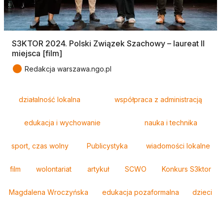
S3KTOR 2024. Polski Związek Szachowy – laureat II
miejsca [film]
●
Redakcja warszawa.ngo.pl
Tagi
działalność lokalna
współpraca z administracją
edukacja i wychowanie
nauka i technika
sport, czas wolny
Publicystyka
wiadomości lokalne
film
wolontariat
artykuł
SCWO
Konkurs S3ktor
Magdalena Wroczyńska
edukacja pozaformalna
dzieci