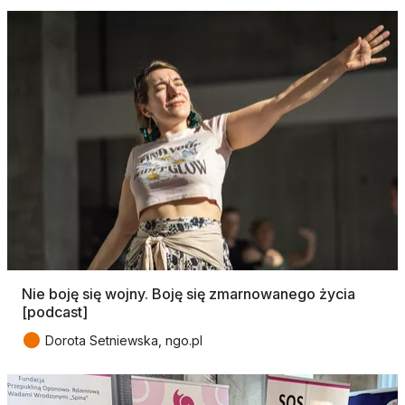
Nie boję się wojny. Boję się zmarnowanego życia
[podcast]
●
Dorota Setniewska, ngo.pl