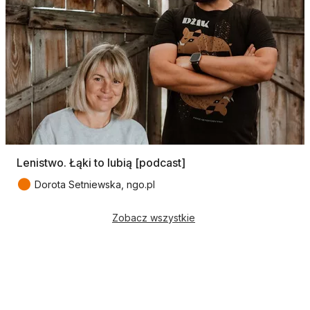
Lenistwo. Łąki to lubią [podcast]
●
Dorota Setniewska, ngo.pl
Zobacz wszystkie