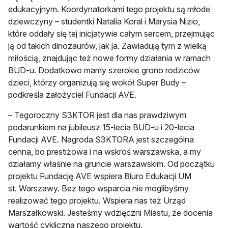
edukacyjnym. Koordynatorkami tego projektu są młode
dziewczyny – studentki Natalia Koral i Marysia Nizio,
które oddały się tej inicjatywie całym sercem, przejmując
ją od takich dinozaurów, jak ja. Zawiadują tym z wielką
miłością, znajdując też nowe formy działania w ramach
BUD-u. Dodatkowo mamy szerokie grono rodziców
dzieci, którzy organizują się wokół Super Budy –
podkreśla założyciel Fundacji AVE.
– Tegoroczny S3KTOR jest dla nas prawdziwym
podarunkiem na jubileusz 15-lecia BUD-u i 20-lecia
Fundacji AVE. Nagroda S3KTORA jest szczególna
cenna, bo prestiżowa i na wskroś warszawska, a my
działamy właśnie na gruncie warszawskim. Od początku
projektu Fundację AVE wspiera Biuro Edukacji UM
st. Warszawy. Bez tego wsparcia nie moglibyśmy
realizować tego projektu. Wspiera nas też Urząd
Marszałkowski. Jesteśmy wdzięczni Miastu, że docenia
wartość cykliczną naszego projektu.