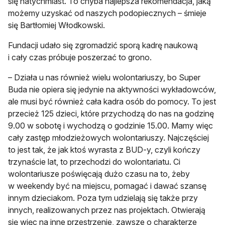
się natychmiast. To chyba najlepsza rekomendacja, jaką
możemy uzyskać od naszych podopiecznych – śmieje
się Bartłomiej Włodkowski.
Fundacji udało się zgromadzić sporą kadrę naukową
i cały czas próbuje poszerzać to grono.
– Działa u nas również wielu wolontariuszy, bo Super
Buda nie opiera się jedynie na aktywności wykładowców,
ale musi być również cała kadra osób do pomocy. To jest
przecież 125 dzieci, które przychodzą do nas na godzinę
9.00 w sobotę i wychodzą o godzinie 15.00. Mamy więc
cały zastęp młodzieżowych wolontariuszy. Najczęściej
to jest tak, że jak ktoś wyrasta z BUD-y, czyli kończy
trzynaście lat, to przechodzi do wolontariatu. Ci
wolontariusze poświęcają dużo czasu na to, żeby
w weekendy być na miejscu, pomagać i dawać szansę
innym dzieciakom. Poza tym udzielają się także przy
innych, realizowanych przez nas projektach. Otwierają
się więc na inne przestrzenie, zawsze o charakterze