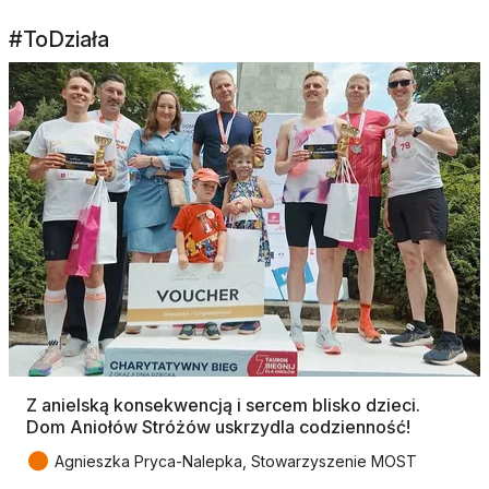
#ToDziała
Z anielską konsekwencją i sercem blisko dzieci.
Dom Aniołów Stróżów uskrzydla codzienność!
●
Agnieszka Pryca-Nalepka, Stowarzyszenie MOST