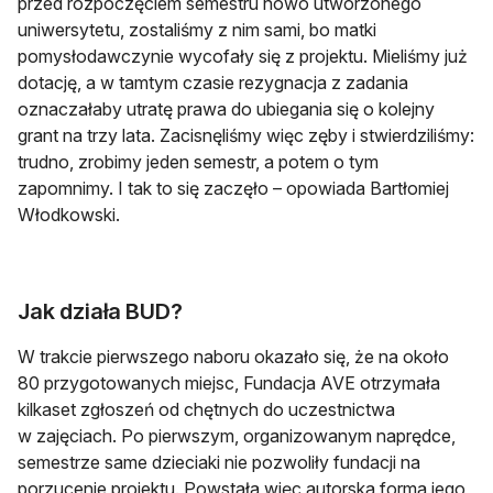
przed rozpoczęciem semestru nowo utworzonego
uniwersytetu, zostaliśmy z nim sami, bo matki
pomysłodawczynie wycofały się z projektu. Mieliśmy już
dotację, a w tamtym czasie rezygnacja z zadania
oznaczałaby utratę prawa do ubiegania się o kolejny
grant na trzy lata. Zacisnęliśmy więc zęby i stwierdziliśmy:
trudno, zrobimy jeden semestr, a potem o tym
zapomnimy. I tak to się zaczęło – opowiada Bartłomiej
Włodkowski.
Jak działa BUD?
W trakcie pierwszego naboru okazało się, że na około
80 przygotowanych miejsc, Fundacja AVE otrzymała
kilkaset zgłoszeń od chętnych do uczestnictwa
w zajęciach. Po pierwszym, organizowanym naprędce,
semestrze same dzieciaki nie pozwoliły fundacji na
porzucenie projektu. Powstała więc autorska forma jego