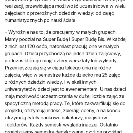
realizacji, przewidująca możliwość uczestnictwa w wielu
zajęciach z przeróżnych dziedzin wiedzy: od zajęć
humanistycznych po nauki ścisłe.
– Wyróżnia nas to, że pracujemy w małych grupach.
Mamy podział na Super Budę i Super Budę Bis. W każdej
z nich jest 120 osób, natomiast pracują one w małych
grupach. Dzieci przychodzą na jeden dzień zajęciowy,
podczas którego mają cztery warsztaty lub wykłady.
Przemieszczają się w ciągu takiego dnia na różne
zajęcia, więc w semestrze każde dziecko ma 25 zajęć
z różnych dziedzin wiedzy. I w skali innych
uniwersytetów dzieci jest to ewenementem. U nas dzieci
mają możliwość uczestniczenia w dużej liczbie zajęć ze
specyficzną metodą pracy. Te, które zakwalifikują się do
projektu, otrzymują indeks, zbierają oceny, a na końcu
otrzymują tytuły naukowe bakałarzy, magistrów
i doktorów. Każdy semestr wygląda inaczej. Ostatnio
organizujemy semestry dedykowane, czyli na przykład,