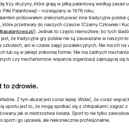
ę trzy drużyny, które grają w piłkę palantową według zasad
 Piłki Palantowej) – rozwiązany w 1978 roku.
lantem próbowałem zrekonstruować inne tradycyjne polskie gry
, które przetrwały do naszych czasów (Czarny Człowiek i Kuci
ilkapalantowa.pl/
). Jednak to często niemożliwe, bo tych śladó
 jest, że tradycyjne gry polskie nie są zauważane w naszym kr
 w szkołach, ani w czasie zajęć pozalekcyjnych. Nie ma ich n
h lub są w jakiejś znikomej formie. Nie ma żadnych mechaniz
jnych czy mechanizmów wsparcia organizacji zajmującej się t
 to zdrowie.
łaśnie. Z tym akurat jest coraz lepiej. Widać, że coraz więcej
ią sportu jest to, że mogę spotkać się z chłopakami i zagrać z
owany jak w mistrzostwa świata. Sport to nie tylko zawodow
bi sport i go uprawia, ale niekoniecznie profesjonalnie.