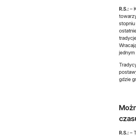
R.S.:
– K
towarzy
stopniu
ostatni
tradycj
Wracają
jednym 
Tradycy
postawy
gdzie g
Możn
czas
R.S.:
– T