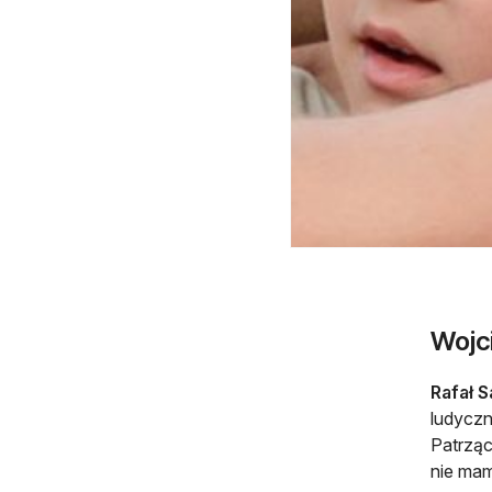
Wojc
Rafał 
ludyczn
Patrząc
nie mam