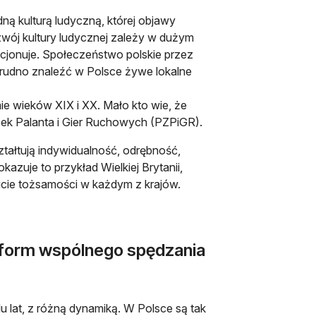
ną kulturą ludyczną, której objawy
wój kultury ludycznej zależy w dużym
cjonuje. Społeczeństwo polskie przez
trudno znaleźć w Polsce żywe lokalne
ie wieków XIX i XX. Mało kto wie, że
zek Palanta i Gier Ruchowych (PZPiGR).
ztałtują indywidualność, odrębność,
zuje to przykład Wielkiej Brytanii,
ucie tożsamości w każdym z krajów.
 form wspólnego spędzania
lu lat, z różną dynamiką. W Polsce są tak