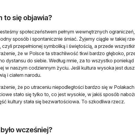
 to się objawia?
esteśmy społeczeństwem pełnym wewnętrznych ograniczeń, s
dny sposób i spontanicznie śmiać. Żyjemy ciągle w takiej rzec
, czyli przepełnionej symboliką i świętością, a przede wszystk
żenie, że w Polsce ta strachliwość tkwi bardzo głęboko, prz
o dystansu do siebie. Według mnie, za to wszystko poniekąd 
ej w naszym codziennym życiu. Jeśli kultura wysoka jest duszą
wią i ciałem narodu.
żenie, że po utraceniu niepodległości bardzo się w Polakach 
iowe stało się tylko to, co jest wysokie, w jakiś sposób naboż
ęść kultury stała się bezwartościowa. To szkodliwa rzecz.
 było wcześniej?