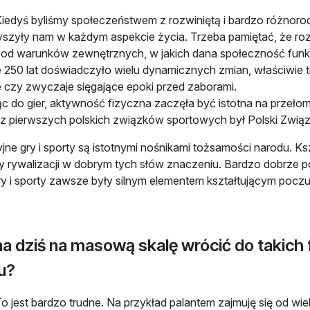
iedyś byliśmy społeczeństwem z rozwiniętą i bardzo różnorod
szyły nam w każdym aspekcie życia. Trzeba pamiętać, że roz
 od warunków zewnętrznych, w jakich dana społeczność funk
e 250 lat doświadczyło wielu dynamicznych zmian, właściwie 
e czy zwyczaje sięgające epoki przed zaborami.
c do gier, aktywność fizyczna zaczęła być istotna na przełom
z pierwszych polskich związków sportowych był Polski Zwią
jne gry i sporty są istotnymi nośnikami tożsamości narodu. Ks
 rywalizacji w dobrym tych słów znaczeniu. Bardzo dobrze poka
ry i sporty zawsze były silnym elementem kształtującym pocz
a dziś na masową skalę wrócić do takich
u?
o jest bardzo trudne. Na przykład palantem zajmuję się od wie