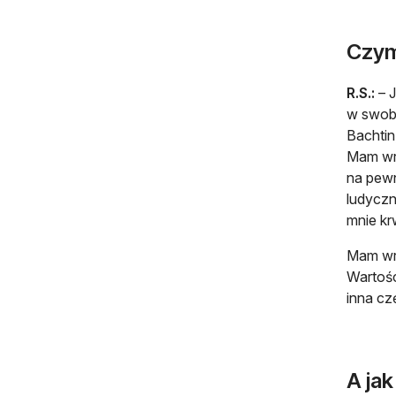
Czym
R.S.:
– J
w swobo
Bachtin
Mam wra
na pewn
ludyczn
mnie kr
Mam wra
Wartośc
inna cz
A jak