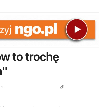
w to trochę
a"
015