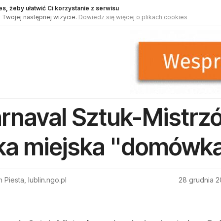
s, żeby ułatwić Ci korzystanie z serwisu
 Twojej następnej wizycie.
Dowiedz się więcej o plikach cookies
rnaval Sztuk-Mistrzó
ka miejska "domówk
 Piesta, lublin.ngo.pl
28 grudnia 2