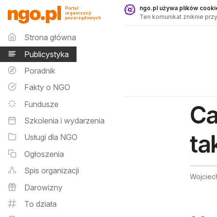
Publicystyka - ngo.pl
ngo.pl używa plików cookie
Portal
organizacji
Ten komunikat zniknie przy
pozarządowych
Menu główne
Strona główna
Publicystyka
Poradnik
Fakty o NGO
Fundusze
Ca
Szkolenia i wydarzenia
ta
Usługi dla NGO
Ogłoszenia
Spis organizacji
Wojciech
Darowizny
To działa