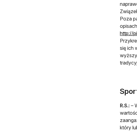
naprawd
Związek
Poza pa
opisach
http://p
Przykre
się ich
wyższyc
tradycy
Sport
R.S.:
– W
wartośc
zaangaż
który lu