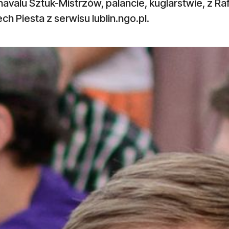
navalu Sztuk-Mistrzów, palancie, kuglarstwie, z 
ch Piesta z serwisu lublin.ngo.pl.