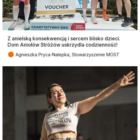
Z anielską konsekwencją i sercem blisko dzieci.
Dom Aniołów Stróżów uskrzydla codzienność!
●
Agnieszka Pryca-Nalepka, Stowarzyszenie MOST