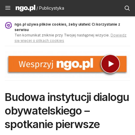
Publicystyka - ngo.pl
/ Publicystyka
ngo.pl używa plików cookies, żeby ułatwić Ci korzystanie z
serwisu
Ten komunikat zniknie przy Twojej następnej wizycie.
Dowiedz
się więcej o plikach cookies
Budowa instytucji dialogu
obywatelskiego –
spotkanie pierwsze