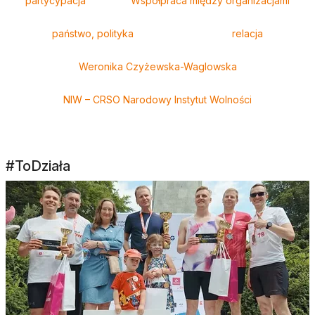
partycypacja
Współpraca między organizacjami
państwo, polityka
relacja
Weronika Czyżewska-Waglowska
NIW – CRSO Narodowy Instytut Wolności
#ToDziała