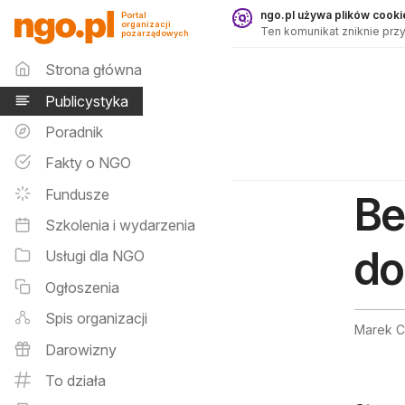
Publicystyka - ngo.pl
ngo.pl używa plików cookie
Portal
organizacji
Ten komunikat zniknie przy
pozarządowych
Menu główne
Strona główna
Publicystyka
Poradnik
Fakty o NGO
Fundusze
Be
Szkolenia i wydarzenia
do
Usługi dla NGO
Ogłoszenia
Spis organizacji
Marek Ci
Darowizny
To działa