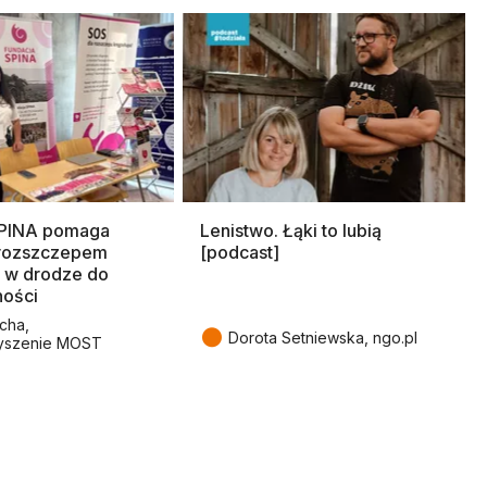
SPINA pomaga
Lenistwo. Łąki to lubią
rozszczepem
[podcast]
 w drodze do
ności
cha,
●
Dorota Setniewska, ngo.pl
yszenie MOST