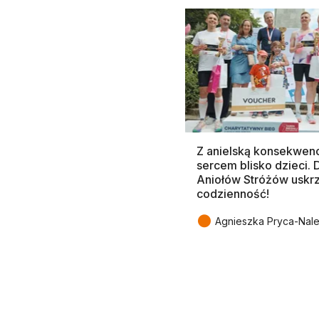
Z anielską konsekwenc
sercem blisko dzieci.
Aniołów Stróżów uskr
codzienność!
●
Agnieszka Pryca-Nal