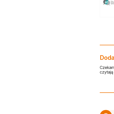
Dodaj
Czekamy
czytają 