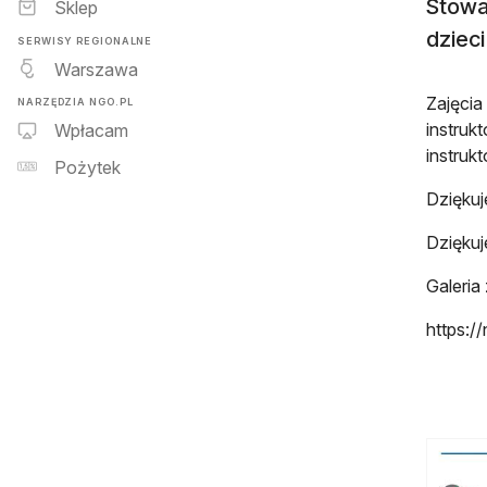
Stowa
Sklep
dzieci
SERWISY REGIONALNE
Warszawa
Zajęcia
NARZĘDZIA NGO.PL
instruk
Wpłacam
instruk
Pożytek
Dziękuj
Dziękuj
Galeria 
https:/