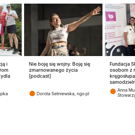
ją i
Nie boję się wojny. Boję się
Fundacja 
 Dom
zmarnowanego życia
osobom z 
zydla
[podcast]
kręgosłupa
samodziel
●
Anna Mu
●
epka
Dorota Setniewska, ngo.pl
Stowarz