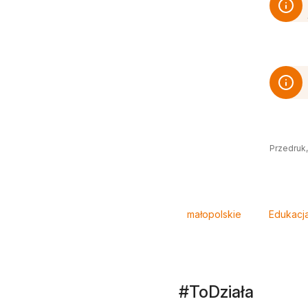
Przedruk,
Tagi
małopolskie
Edukacj
#ToDziała