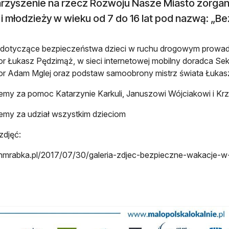
rzyszenie na rzecz Rozwoju Nasze Miasto zorgani
 i młodzieży w wieku od 7 do 16 lat pod nazwą: „B
 dotyczące bezpieczeństwa dzieci w ruchu drogowym prowadził
tor Łukasz Pędzimąż, w sieci internetowej mobilny doradca S
tor Adam Mglej oraz podstaw samoobrony mistrz świata Łukas
emy za pomoc Katarzynie Karkuli, Januszowi Wójciakowi i Krz
emy za udział wszystkim dzieciom
zdjęć:
/nmrabka.pl/2017/07/30/galeria-zdjec-bezpieczne-wakacje-w