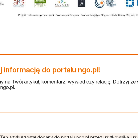
 informację do portalu ngo.pl!
 na Twój artykuł, komentarz, wywiad czy relację. Dotrzyj ze 
ngo.pl.
Ten artykuł został dodany do portalu ngo.pl przez użytkownika, u