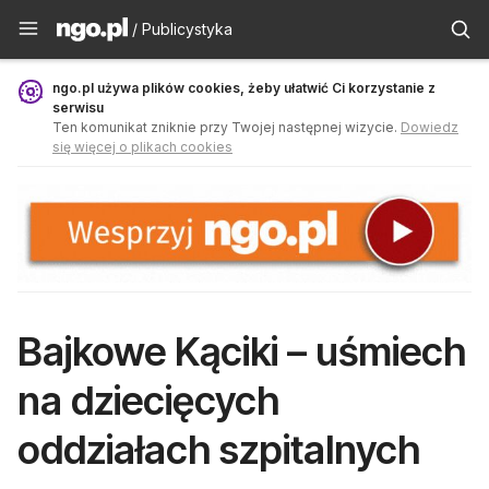
Publicystyka - ngo.pl
/ Publicystyka
ngo.pl używa plików cookies, żeby ułatwić Ci korzystanie z
serwisu
Ten komunikat zniknie przy Twojej następnej wizycie.
Dowiedz
się więcej o plikach cookies
Bajkowe Kąciki – uśmiech
na dziecięcych
oddziałach szpitalnych