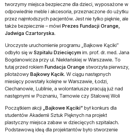
tworzymy miejsca bezpieczne dla dzieci, wyposażone w
odpowiednie meble i akcesoria, przeznaczone do użytku
przez najmłodszych pacjentów. Jest nie tylko pięknie, ale
także bezpiecznie – mówi
Prezes Fundacji Orange,
Jadwiga Czartoryska
.
Uroczyste uruchomienie programu „Bajkowe Kąciki”
odbyło się w
Szpitalu Dziecięcym
im. prof. dr. med. Jana
Bogdanowicza przy ul. Niekłańskiej w Warszawie. To
tutaj przed rokiem
Fundacja Orange
stworzyła pierwszy,
pilotażowy
Bajkowy Kącik
. W ciągu następnych
miesięcy powstały kolejne w Warszawie, Łodzi,
Ciechanowie, Lublinie, a wolontariusze pracują już nad
następnymi w Poznaniu, Tarnowie czy Stalowej Woli
Początkiem akcji
„Bajkowe Kąciki”
był konkurs dla
studentów Akademii Sztuk Pięknych na projekt
plastyczny miejsca zabaw w dziecięcych szpitalach.
Podstawową ideą dla projektantów było stworzenie