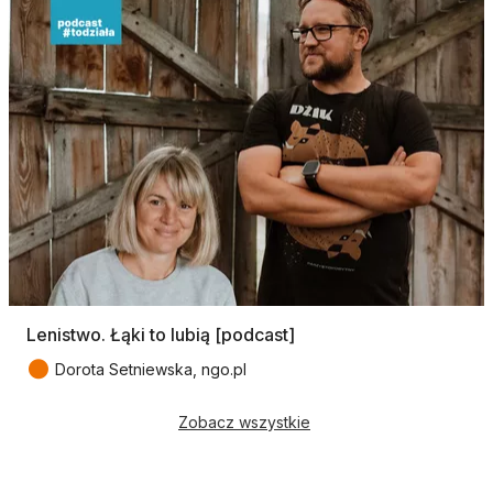
Lenistwo. Łąki to lubią [podcast]
●
Dorota Setniewska, ngo.pl
Zobacz wszystkie