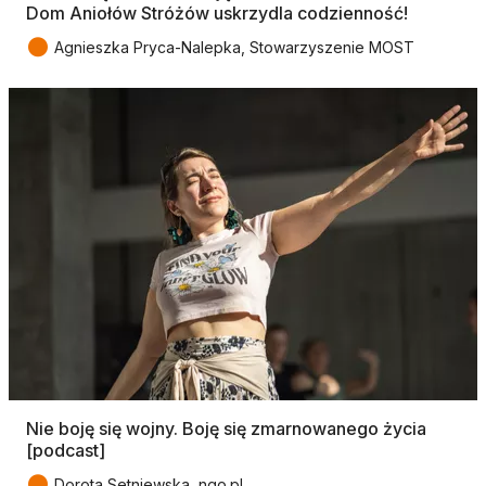
Dom Aniołów Stróżów uskrzydla codzienność!
●
Agnieszka Pryca-Nalepka, Stowarzyszenie MOST
Nie boję się wojny. Boję się zmarnowanego życia
[podcast]
●
Dorota Setniewska, ngo.pl