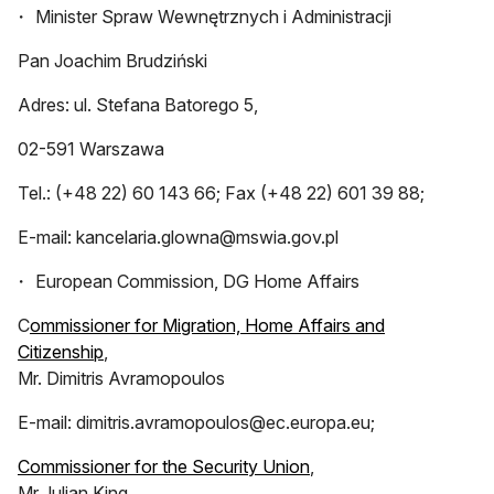
Minister Spraw Wewnętrznych i Administracji
Pan Joachim Brudziński
Adres: ul. Stefana Batorego 5,
02-591 Warszawa
Tel.: (+48 22) 60 143 66; Fax (+48 22) 601 39 88;
E-mail:
kancelaria.glowna@mswia.gov.pl
European Commission, DG Home Affairs
C
ommissioner for Migration, Home Affairs and
Citizenship
,
Mr. Dimitris Avramopoulos
E-mail:
dimitris.avramopoulos@ec.europa.eu
;
Commissioner for the Security Union
,
Mr Julian King,