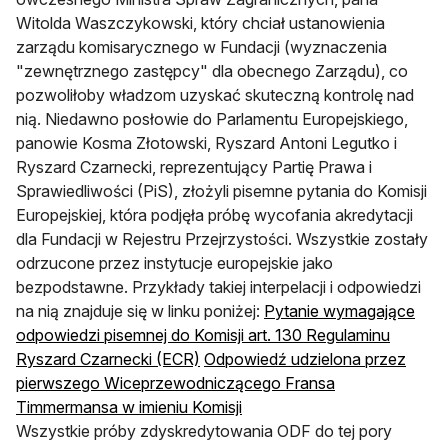
Witolda Waszczykowski, który chciał ustanowienia
zarządu komisarycznego w Fundacji (wyznaczenia
"zewnętrznego zastępcy" dla obecnego Zarządu), co
pozwoliłoby władzom uzyskać skuteczną kontrolę nad
nią. Niedawno posłowie do Parlamentu Europejskiego,
panowie Kosma Złotowski, Ryszard Antoni Legutko i
Ryszard Czarnecki, reprezentujący Partię Prawa i
Sprawiedliwości (PiS), złożyli pisemne pytania do Komisji
Europejskiej, która podjęła próbę wycofania akredytacji
dla Fundacji w Rejestru Przejrzystości. Wszystkie zostały
odrzucone przez instytucje europejskie jako
bezpodstawne. Przykłady takiej interpelacji i odpowiedzi
na nią znajduje się w linku poniżej:
Pytanie wymagające
odpowiedzi pisemnej do Komisji art. 130 Regulaminu
Ryszard Czarnecki (ECR)
Odpowiedź udzielona przez
pierwszego Wiceprzewodniczącego Fransa
Timmermansa w imieniu Komisji
Wszystkie próby zdyskredytowania ODF do tej pory