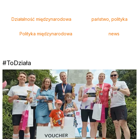
Tagi
Działalność międzynarodowa
państwo, polityka
Polityka międzynarodowa
news
#ToDziała