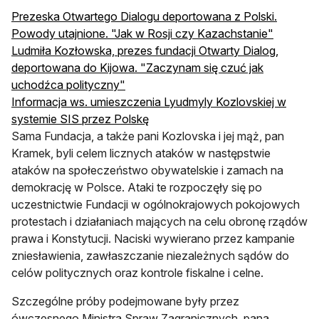
Prezeska Otwartego Dialogu deportowana z Polski.
Powody utajnione. "Jak w Rosji czy Kazachstanie"
Ludmiła Kozłowska, prezes fundacji Otwarty Dialog,
deportowana do Kijowa. "Zaczynam się czuć jak
uchodźca polityczny"
Informacja ws. umieszczenia Lyudmyly Kozlovskiej w
systemie SIS przez Polskę
Sama Fundacja, a także pani Kozlovska i jej mąż, pan
Kramek, byli celem licznych ataków w następstwie
ataków na społeczeństwo obywatelskie i zamach na
demokrację w Polsce. Ataki te rozpoczęły się po
uczestnictwie Fundacji w ogólnokrajowych pokojowych
protestach i działaniach mających na celu obronę rządów
prawa i Konstytucji. Naciski wywierano przez kampanie
zniesławienia, zawłaszczanie niezależnych sądów do
celów politycznych oraz kontrole fiskalne i celne.
Szczególne próby podejmowane były przez
ówczesnego Ministra Spraw Zagranicznych, pana