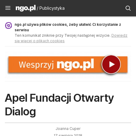
Publicystyka - ngo.pl
/ Publicystyka
ngo.pl używa plików cookies, żeby ułatwić Ci korzystanie z
serwisu
Ten komunikat zniknie przy Twojej następnej wizycie.
Dowiedz
się więcej o plikach cookies
Apel Fundacji Otwarty
Dialog
Joanna Cuper
17 sierpnia 2018