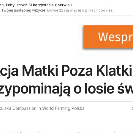
s, żeby ułatwić Ci korzystanie z serwisu
 Twojej następnej wizycie.
Dowiedz się więcej o plikach cookies
cja Matki Poza Klatk
zypominają o losie ś
kulska Compassion in World Farming Polska