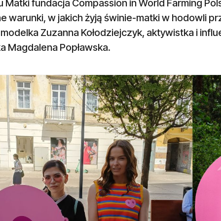
 Matki fundacja Compassion in World Farming Pols
e warunki, w jakich żyją świnie-matki w hodowli pr
 modelka Zuzanna Kołodziejczyk, aktywistka i influ
ka Magdalena Popławska.