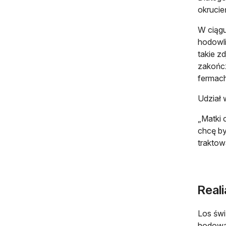
okruci
W ciągu
hodowli
takie z
zakończ
fermach
Udział 
„Matki 
chcę by
traktow
Real
Los świ
hodowan