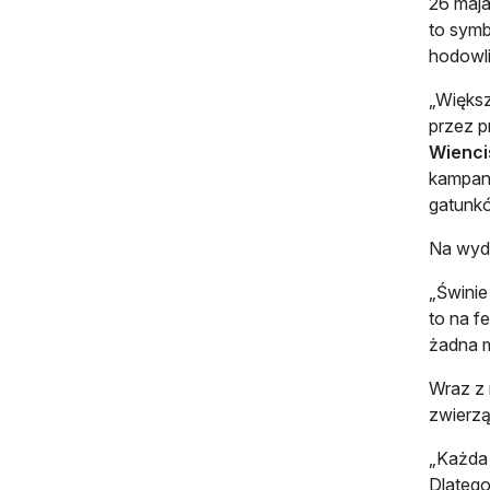
26 maja
to symb
hodowli
„Większ
przez p
Wienci
kampani
gatunkó
Na wyda
„Świnie
to na f
żadna m
Wraz z 
zwierzą
„Każda 
Dlatego