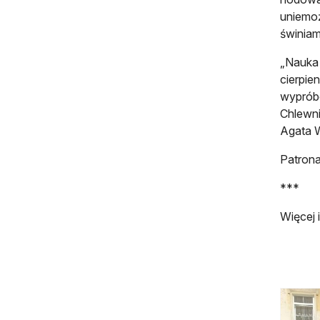
uniemoż
świniam
„Nauka 
cierpie
wypróbo
Chlewni
Agata 
Patrona
***
Więcej 