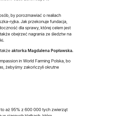
 osób, by porozmawiać o realiach
szka-ryjka. Jak przekonuje fundacja,
idoczność dla sprawy, której celem jest
także obejrzeć nagrania ze śledztw na
ki.
a także
aktorka Magdalena Popławska.
Compassion in World Farming Polska, bo
as, żebyśmy zakończyli okrutne
e to aż 95% z 600 000 tych zwierząt
w ciasnych klatkach, które