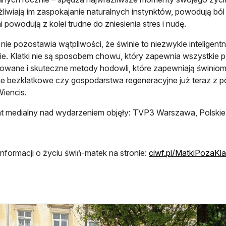
liwiają im zaspokajanie naturalnych instynktów, powodują ból i
i powodują z kolei trudne do zniesienia stres i nudę.
nie pozostawia wątpliwości, że świnie to niezwykle inteligentn
nie. Klatki nie są sposobem chowu, który zapewnia wszystkie p
wane i skuteczne metody hodowli, które zapewniają świniom-
e bezklatkowe czy gospodarstwa regeneracyjne już teraz z 
Wiencis.
t medialny nad wydarzeniem objęły: TVP3 Warszawa, Polski
informacji o życiu świń-matek na stronie:
ciwf.pl/MatkiPozaKla