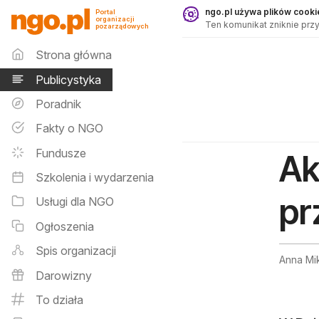
Publicystyka - ngo.pl
ngo.pl używa plików cookie
Portal
organizacji
Ten komunikat zniknie przy
pozarządowych
Menu główne
Strona główna
Publicystyka
Poradnik
Fakty o NGO
Fundusze
Ak
Szkolenia i wydarzenia
pr
Usługi dla NGO
Ogłoszenia
Spis organizacji
Anna Mi
Darowizny
To działa