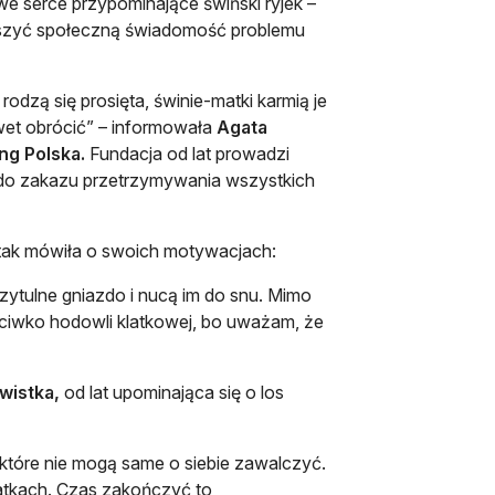
e serce przypominające świński ryjek –
iększyć społeczną świadomość problemu
rodzą się prosięta, świnie-matki karmią je
wet obrócić” – informowała
Agata
ng Polska.
Fundacja od lat prowadzi
e do zakazu przetrzymywania wszystkich
a tak mówiła o swoich motywacjach:
zytulne gniazdo i nucą im do snu. Mimo
eciwko hodowli klatkowej, bo uważam, że
ywistka,
od lat upominająca się o los
 które nie mogą same o siebie zawalczyć.
latkach. Czas zakończyć to