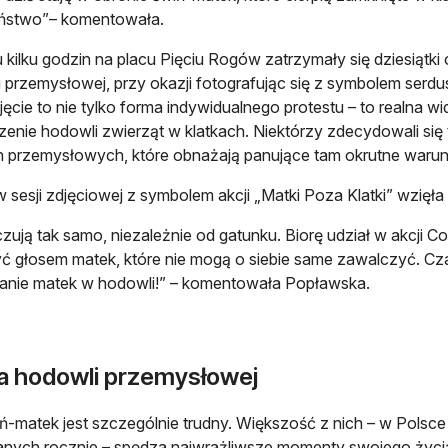
eństwo”– komentowała.
 kilku godzin na placu Pięciu Rogów zatrzymały się dziesiątki
 przemysłowej, przy okazji fotografując się z symbolem serdu
djęcie to nie tylko forma indywidualnego protestu – to realna w
enie hodowli zwierząt w klatkach. Niektórzy zdecydowali się 
 przemysłowych, które obnażają panujące tam okrutne warun
w sesji zdjęciowej z symbolem akcji „Matki Poza Klatki” wzięł
czują tak samo, niezależnie od gatunku. Biorę udział w akcji 
ć głosem matek, które nie mogą o siebie same zawalczyć. Cz
anie matek w hodowli!” – komentowała Popławska.
ia hodowli przemysłowej
ń-matek jest szczególnie trudny. Większość z nich – w Polsc
ych rocznie – spędza najwrażliwsze momenty swojego życia 