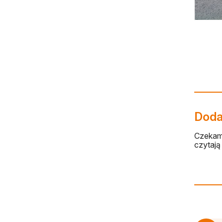
Dodaj
Czekamy
czytają 