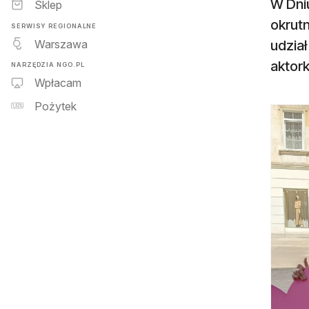
W Dniu
Sklep
okrutn
SERWISY REGIONALNE
Warszawa
udział
aktor
NARZĘDZIA NGO.PL
Wpłacam
Pożytek