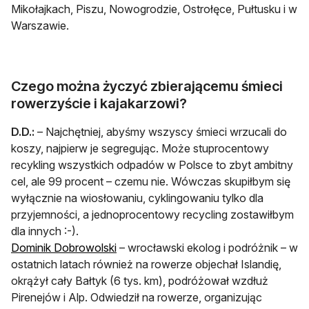
Mikołajkach, Piszu, Nowogrodzie, Ostrołęce, Pułtusku i w
Warszawie.
Czego można życzyć zbierającemu śmieci
rowerzyście i kajakarzowi?
D.D.:
– Najchętniej, abyśmy wszyscy śmieci wrzucali do
koszy, najpierw je segregując. Może stuprocentowy
recykling wszystkich odpadów w Polsce to zbyt ambitny
cel, ale 99 procent – czemu nie. Wówczas skupiłbym się
wyłącznie na wiosłowaniu, cyklingowaniu tylko dla
przyjemności, a jednoprocentowy recycling zostawiłbym
dla innych :-).
Dominik Dobrowolski
– wrocławski ekolog i podróżnik – w
ostatnich latach również na rowerze objechał Islandię,
okrążył cały Bałtyk (6 tys. km), podróżował wzdłuż
Pirenejów i Alp. Odwiedził na rowerze, organizując