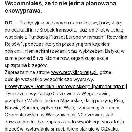
Wspomniałeś, że to nie jedna planowana
ekowyprawa.
D.D.:
– Tradycyjnie w czerwcu natomiast wykorzystuję
do edukacji inny środek transportu. Już od 7 lat wiosłuję
wspólnie z Fundacją PlasticsEurope w ramach "Recykling
Rejsów", podczas których przepłynąłem kajakiem
polskimi i niemieckimi rzekami oraz wybrzeżem Bałyku w
sumie ponad 5 tys. kilometrów, organizując akcje
sprzątania brzegów.
Zapraszam na stronę
www.recykling-rejs.pl
, gdzie
opisuję wszystkie wcześniejsze wyprawy.
ot
EkoWyprawy Dominika Dobrowolskiego [patronat ngo.pl]
Tym razem wystartuję 5 czerwca w Węgorzewie,
przepłynę Wielkie Jeziora Mazurskie, dalej popłynę Pisą,
Narwią, Bugiem, wpłynę na Wisłę i zacumuję w Porcie
Czerniakowskim w Warszawie ok. 20 czerwca. Jak
zawsze po drodze zapraszam do wspólnego sprzątania
brzegów, wyławianie śmieci. Akcje planuję w Giżycku,