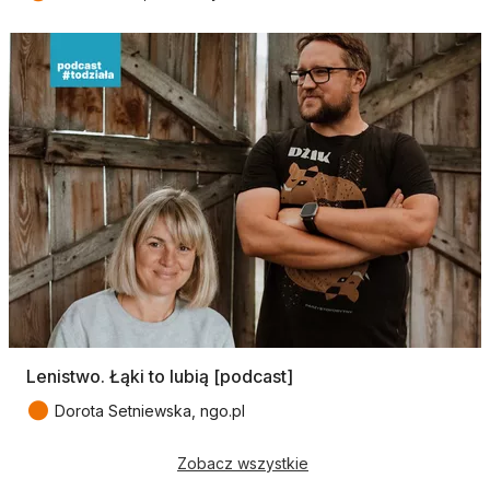
Lenistwo. Łąki to lubią [podcast]
●
Dorota Setniewska, ngo.pl
Zobacz wszystkie