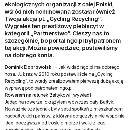
ekologicznych organizacji z całej Polski,
wśród nich nominowana została również
Twoja akcja pt. „Cycling Recycling”.
Wygrałeś ten prestiżowy plebiscyt w
kategorii „Partnerstwo”. Cieszy nas to
szczególnie, bo portal ngo.pl był patronem
tej akcji. Można powiedzieć, postawiliśmy
na dobrego konia.
Dominik Dobrowolski:
– Jak widać ngo.pl ma dobrego
nosa. Już raz w 2010 roku postawiliście na „Cycling
Recycling”, to wtedy zrealizowałem pierwszą dużą akcję
wyprawę pod patronatem ngo.pl.
otwiera się w nowe
Rowerem na ratunek Bałtykowi [wywiad]
Jadąc na rowerze, okrążyłem wówczas cały Bałtyk.
Najważniejsze jednak były setki spotkań z mieszkańcami
nadbałtyckich państw, z którymi połączyły mnie wspólnie
idee, począwszy od troski o morze i walki z jego
zaśmieceniem, skończywszy na konkretnych