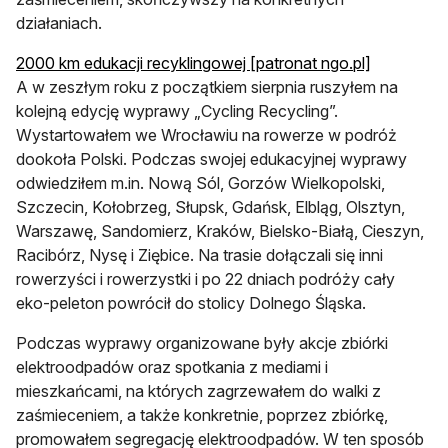
działaniach.
otwiera si
2000 km edukacji recyklingowej [patronat ngo.pl]
A w zeszłym roku z początkiem sierpnia ruszyłem na
kolejną edycję wyprawy „Cycling Recycling”.
Wystartowałem we Wrocławiu na rowerze w podróż
dookoła Polski. Podczas swojej edukacyjnej wyprawy
odwiedziłem m.in. Nową Sól, Gorzów Wielkopolski,
Szczecin, Kołobrzeg, Słupsk, Gdańsk, Elbląg, Olsztyn,
Warszawę, Sandomierz, Kraków, Bielsko-Białą, Cieszyn,
Racibórz, Nysę i Ziębice. Na trasie dołączali się inni
rowerzyści i rowerzystki i po 22 dniach podróży cały
eko-peleton powrócił do stolicy Dolnego Śląska.
Podczas wyprawy organizowane były akcje zbiórki
elektroodpadów oraz spotkania z mediami i
mieszkańcami, na których zagrzewałem do walki z
zaśmieceniem, a także konkretnie, poprzez zbiórkę,
promowałem segregację elektroodpadów. W ten sposób