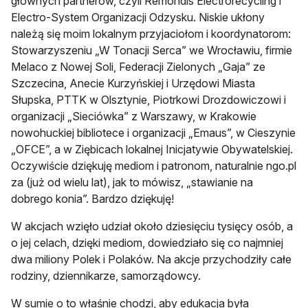
głównych partnerów, czyli Remondis Electrorecycling i
Electro-System Organizacji Odzysku. Niskie ukłony
należą się moim lokalnym przyjaciołom i koordynatorom:
Stowarzyszeniu „W Tonacji Serca” we Wrocławiu, firmie
Melaco z Nowej Soli, Federacji Zielonych „Gaja” ze
Szczecina, Anecie Kurzyńskiej i Urzędowi Miasta
Słupska, PTTK w Olsztynie, Piotrkowi Drozdowiczowi i
organizacji „Sieciówka” z Warszawy, w Krakowie
nowohuckiej bibliotece i organizacji „Emaus”, w Cieszynie
„OFCE”, a w Ziębicach lokalnej Inicjatywie Obywatelskiej.
Oczywiście dziękuję mediom i patronom, naturalnie ngo.pl
za (już od wielu lat), jak to mówisz, „stawianie na
dobrego konia”. Bardzo dziękuję!
W akcjach wzięło udział około dziesięciu tysięcy osób, a
o jej celach, dzięki mediom, dowiedziało się co najmniej
dwa miliony Polek i Polaków. Na akcje przychodziły całe
rodziny, dziennikarze, samorządowcy.
W sumie o to właśnie chodzi, aby edukacja była