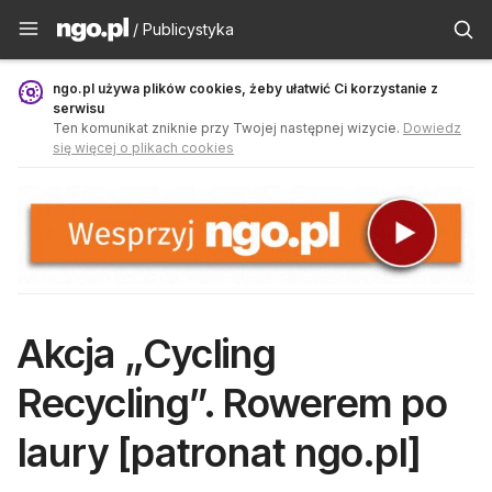
Publicystyka - ngo.pl
/ Publicystyka
ngo.pl używa plików cookies, żeby ułatwić Ci korzystanie z
serwisu
Ten komunikat zniknie przy Twojej następnej wizycie.
Dowiedz
się więcej o plikach cookies
Akcja „Cycling
Recycling”. Rowerem po
laury [patronat ngo.pl]