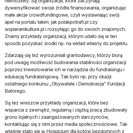
niemożliwy. Są organizacje, które zaczynają
dywersyfikować swoje źródła finansowania, organizując
małe akcje crowdfundingowe, czyli wystawiając swój
apel na portalu takim, jak polakpotrafi.pl czy
wspieramkulture.pl i rozsyłając go do swoich znajomych.
Znamy przykłady organizacji, którym udało się w ten
sposób pozyskać środki np. na wkład własny do projektu.
Zdarzają się też wyrozumiali grantodawcy, którzy biorą
pod uwagę możliwość budowania stabilności organizacji
poprzez inwestowanie ich w narzędzia do fundraisingu i
edukację fundraisingową. Tak było np. przy okazji
ostatniego konkursu „Obywatele i Demokracja” Fundacji
Batorego.
Są też wreszcie przykłady organizacji, które bez
wsparcia z zewnątrz, regularną i ciężką pracą zbudowały
grono lojalnych i zaangażowanych darczyńców,
kontaktując się z nimi przez media społecznościowe. Tak
właśnie stało się w Hospicjum dla kotów bezdomnych z