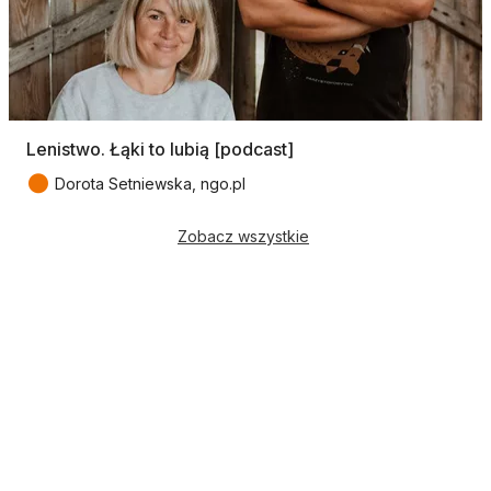
Lenistwo. Łąki to lubią [podcast]
●
Dorota Setniewska, ngo.pl
Zobacz wszystkie