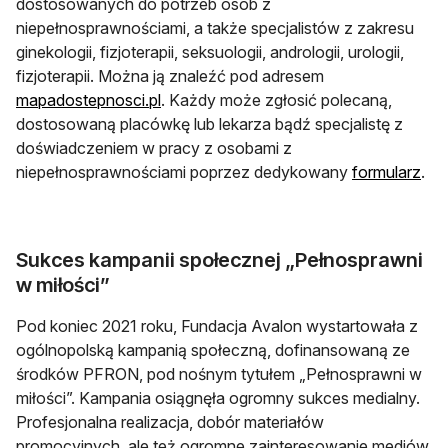
dostosowanych do potrzeb osób z
niepełnosprawnościami, a także specjalistów z zakresu
ginekologii, fizjoterapii, seksuologii, andrologii, urologii,
fizjoterapii. Można ją znaleźć pod adresem
otwiera się w nowej karcie
mapadostepnosci.pl
. Każdy może zgłosić polecaną,
dostosowaną placówkę lub lekarza bądź specjalistę z
doświadczeniem w pracy z osobami z
otw
niepełnosprawnościami poprzez dedykowany
formularz
.
Sukces kampanii społecznej „Pełnosprawni
w miłości”
Pod koniec 2021 roku, Fundacja Avalon wystartowała z
ogólnopolską kampanią społeczną, dofinansowaną ze
środków PFRON, pod nośnym tytułem „Pełnosprawni w
miłości”. Kampania osiągnęła ogromny sukces medialny.
Profesjonalna realizacja, dobór materiałów
promocyjnych, ale też ogromne zainteresowanie mediów