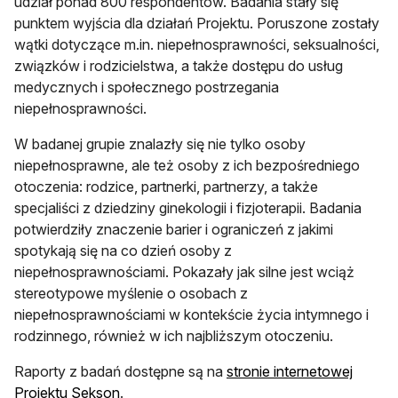
udział ponad 800 respondentów. Badania stały się
punktem wyjścia dla działań Projektu. Poruszone zostały
wątki dotyczące m.in. niepełnosprawności, seksualności,
związków i rodzicielstwa, a także dostępu do usług
medycznych i społecznego postrzegania
niepełnosprawności.
W badanej grupie znalazły się nie tylko osoby
niepełnosprawne, ale też osoby z ich bezpośredniego
otoczenia: rodzice, partnerki, partnerzy, a także
specjaliści z dziedziny ginekologii i fizjoterapii. Badania
potwierdziły znaczenie barier i ograniczeń z jakimi
spotykają się na co dzień osoby z
niepełnosprawnościami. Pokazały jak silne jest wciąż
stereotypowe myślenie o osobach z
niepełnosprawnościami w kontekście życia intymnego i
rodzinnego, również w ich najbliższym otoczeniu.
Raporty z badań dostępne są na
stronie internetowej
otwiera się w nowej karcie
Projektu Sekson
.