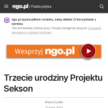
Publicystyka - ngo.pl
/ Publicystyka
ngo.pl używa plików cookies, żeby ułatwić Ci korzystanie z
serwisu
Ten komunikat zniknie przy Twojej następnej wizycie.
Dowiedz
się więcej o plikach cookies
Trzecie urodziny Projektu
Sekson
Marta Dudek
11 maja 2022