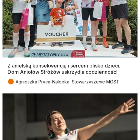
Z anielską konsekwencją i sercem blisko dzieci.
Dom Aniołów Stróżów uskrzydla codzienność!
●
Agnieszka Pryca-Nalepka, Stowarzyszenie MOST