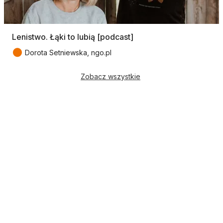
Lenistwo. Łąki to lubią [podcast]
●
Dorota Setniewska, ngo.pl
Zobacz wszystkie