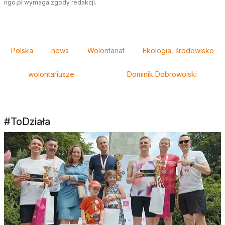
ngo.pl wymaga zgody redakcji.
Tagi
Polska
news
Wolontariat
Ekologia, środowisko
wolontariusze
Dominik Dobrowolski
#ToDziała