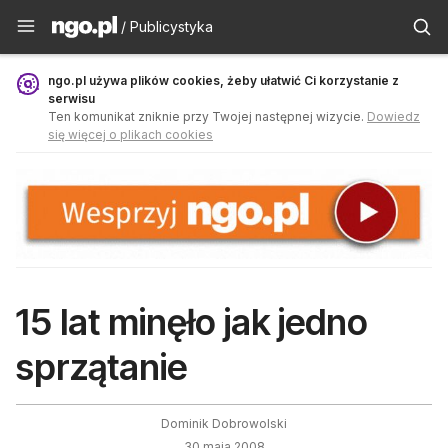
Publicystyka - ngo.pl
/ Publicystyka
ngo.pl używa plików cookies, żeby ułatwić Ci korzystanie z
serwisu
Ten komunikat zniknie przy Twojej następnej wizycie.
Dowiedz
się więcej o plikach cookies
15 lat minęło jak jedno
sprzątanie
Dominik Dobrowolski
30 maja 2008