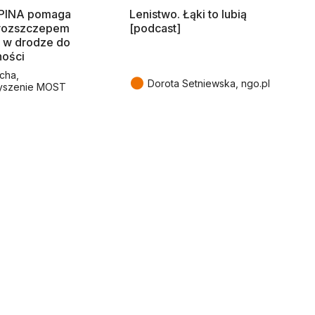
SPINA pomaga
Lenistwo. Łąki to lubią
rozszczepem
[podcast]
 w drodze do
ności
cha,
●
Dorota Setniewska, ngo.pl
yszenie MOST