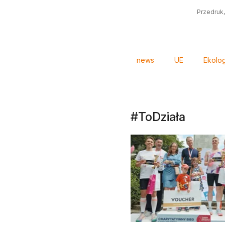
Przedruk,
Tagi
news
UE
Ekolog
#ToDziała