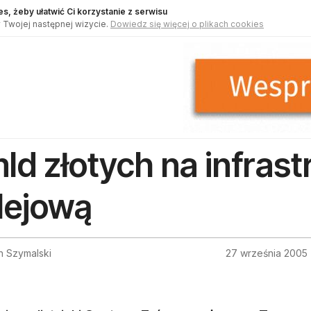
s, żeby ułatwić Ci korzystanie z serwisu
 Twojej następnej wizycie.
Dowiedz się więcej o plikach cookies
mld złotych na infrast
lejową
h Szymalski
27 września 2005