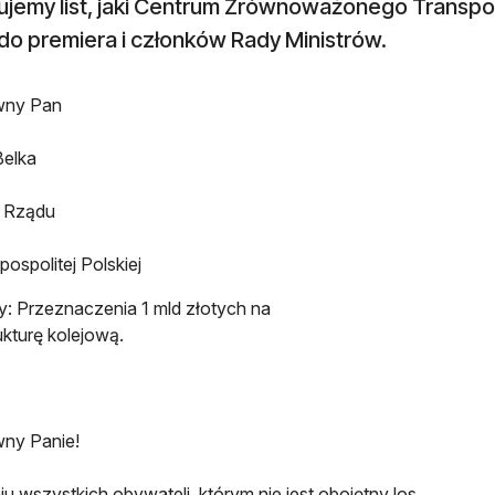
kujemy list, jaki Centrum Zrównoważonego Transp
do premiera i członków Rady Ministrów.
ny Pan
Belka
r Rządu
ospolitej Polskiej
: Przeznaczenia 1 mld złotych na
ukturę kolejową.
ny Panie!
iu wszystkich obywateli, którym nie jest obojętny los